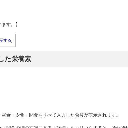
います。】
示する
]
摂取した栄養素
・昼食・夕食・間食をすべて入力した合算が表示されます。
食・間食の欄の右端にある「詳細」をクリックすると、それぞ