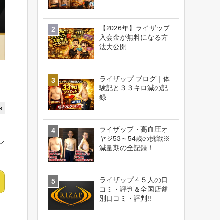
【2026年】ライザップ
入会金が無料になる方
法大公開
ライザップ ブログ｜体
験記と３３キロ減の記
録
s
ライザップ・高血圧オ
ヤジ53～54歳の挑戦※
ン
減量期の全記録！
ライザップ４５人の口
コミ・評判＆全国店舗
別口コミ・評判!!