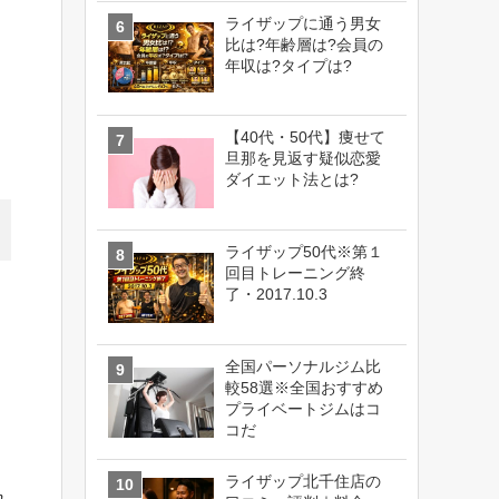
ライザップに通う男女
比は?年齢層は?会員の
年収は?タイプは?
【40代・50代】痩せて
旦那を見返す疑似恋愛
ダイエット法とは?
ライザップ50代※第１
回目トレーニング終
了・2017.10.3
全国パーソナルジム比
較58選※全国おすすめ
プライベートジムはコ
コだ
ライザップ北千住店の
れ