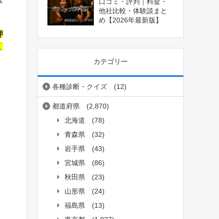
口コミ・評判｜料金・
他社比較・体験談まと
め【2026年最新版】
押
く
カテゴリー
各種診断・クイズ
(12)
都道府県
(2,870)
北海道
(78)
青森県
(32)
岩手県
(43)
宮城県
(86)
秋田県
(23)
山形県
(24)
福島県
(13)