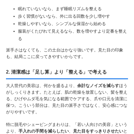
眠れていないなら、まず睡眠リズムを整える
歩く習慣がないなら、外に出る回数を少し増やす
乾燥しやすいなら、シンプルな保湿から始める
服装がくたびれて見えるなら、数を増やすより定番を整え
る
派手さはなくても、この土台はかなり強いです。見た目の印象
も、結局ここに戻ってきやすいからです。
2. 清潔感は「足し算」より「整える」で考える
大人世代の美容は、何かを盛るより、
余計なノイズを減らす
ほう
がしっくりきます。たとえば、肌の乾燥を放置しない、髪を整え
る、ひげやムダ毛を気になる範囲でケアする、爪や口元を清潔に
保つ。こういう部分は、見た目の派手さではなく、安心感につな
がりやすいです。
特に脱毛やシェービングまわりは、「若い人向けの美容」という
より、
手入れの手間を減らしたい
、
見た目をすっきりさせたい
と