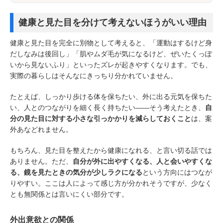
健康と見た目を分けて考えないほうがいい理由
健康と見た目を完全に別物として考えると、「運動はするけど身
だしなみは後回し」「肌やムダ毛が気になるけど、ぜいたくっぽ
いから見ないふり」といったズレが起きやすくなります。でも、
実際の暮らしはそんなにきっちり分かれていません。
たとえば、しっかり歩ける体を保ちたい、外に出る元気を保ちた
い、人とのつながりを細く長く持ちたい――そう考えたとき、
自
分の見た目に対する小さな引っかかりを減らしておくこと
は、案
外あなどれません。
もちろん、見た目を整えたから健康になれる、と言い切る話では
ありません。ただ、
自分が外に出やすくなる、人と会いやすくな
る、鏡を見たときの気分が少しラクになる
という方向にはつなが
りやすい。ここは人によって感じ方が分かれそうですが、少なく
とも無関係とは言いにくい部分です。
外出意欲との関係