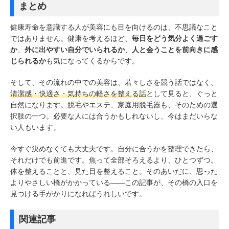
まとめ
健康寿命を意識する人が美容にも目を向けるのは、不思議なこと
ではありません。健康を考えるほど、
毎日をどう気分よく過ごす
か
、
外に出やすい自分でいられるか
、
人と会うことを前向きに感
じられるか
も気になってくるからです。
そして、その流れの中での美容は、若々しさを競う話ではなく、
清潔感・快適さ・気持ちの軽さを整える話
として見ると、ぐっと
自然になります。脱毛やエステ、家庭用脱毛器も、そのための選
択肢の一つ。必要な人には合うかもしれないし、今はまだいらな
い人もいます。
今すぐ決めなくても大丈夫です。自分に合うかを整理できたら、
それだけでも前進です。焦って全部そろえるより、ひとつずつ。
体を整えることと、見た目を整えること。そのあいだに、思った
よりやさしい橋がかかっている――この記事が、その橋の入口を
見つける手がかりになればうれしいです。
関連記事