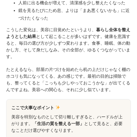
人前に出る機会が増えて、清潔感を少し整えたくなった
鏡を見るたびにため息、よりは「まあ悪くないかも」に近
づけたくなった
こうした変化は、美容に目覚めたというより、
暮らし全体を整え
ようとした結果
として起こることが多いはずです。健康を意識す
ると、毎日の選び方が少しずつ変わります。食事、睡眠、体の動
かし方、そして身だしなみ。その全部が、ゆるくつながっていま
す。
たとえるなら、部屋の片づけを始めたら机の上だけじゃなく棚の
ホコリも気になってくる、あの感じです。最初の目的は掃除で
も、整ってくると「こっちも少しやっておこうかな」が出てくる
んですよね。美容への関心も、それに少し似ています。
ここで大事なポイント
美容を特別なものとして切り離しすぎると、ハードルが上
がります。
「生活の質を整える一部」
として見ると、必要
なことだけ選びやすくなります。