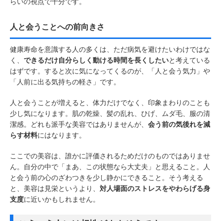
らいの視点で十分です。
人と会うことへの前向きさ
健康寿命を意識する人の多くは、ただ病気を避けたいわけではな
く、
できるだけ自分らしく動ける時間を長くしたい
と考えている
はずです。すると次に気になってくるのが、「人と会う気力」や
「人前に出る気持ちの軽さ」です。
人と会うことが増えると、体力だけでなく、印象まわりのことも
少し気になります。肌の乾燥、髪の乱れ、ひげ、ムダ毛、服の清
潔感。どれも派手な美容ではありませんが、
会う前の気後れを減
らす材料
にはなります。
ここでの美容は、誰かに評価されるためだけのものではありませ
ん。自分の中で「まあ、この状態なら大丈夫」と思えること。人
と会う前の心のざわつきを少し静かにできること。そう考える
と、美容は見栄というより、
対人場面のストレスをやわらげる身
支度
に近いかもしれません。