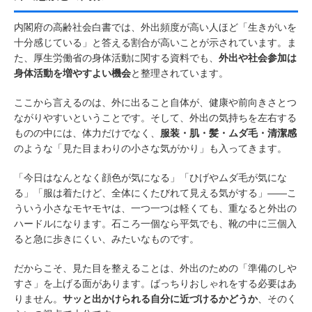
内閣府の高齢社会白書では、外出頻度が高い人ほど「生きがいを
十分感じている」と答える割合が高いことが示されています。ま
た、厚生労働省の身体活動に関する資料でも、
外出や社会参加は
身体活動を増やすよい機会
と整理されています。
ここから言えるのは、外に出ること自体が、健康や前向きさとつ
ながりやすいということです。そして、外出の気持ちを左右する
ものの中には、体力だけでなく、
服装・肌・髪・ムダ毛・清潔感
のような「見た目まわりの小さな気がかり」も入ってきます。
「今日はなんとなく顔色が気になる」「ひげやムダ毛が気にな
る」「服は着たけど、全体にくたびれて見える気がする」――こ
ういう小さなモヤモヤは、一つ一つは軽くても、重なると外出の
ハードルになります。石ころ一個なら平気でも、靴の中に三個入
ると急に歩きにくい、みたいなものです。
だからこそ、見た目を整えることは、外出のための「準備のしや
すさ」を上げる面があります。ばっちりおしゃれをする必要はあ
りません。
サッと出かけられる自分に近づけるかどうか
、そのく