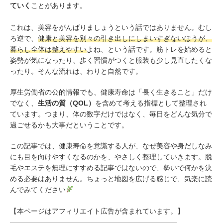
ていく
ことがあります。
これは、美容をがんばりましょうという話ではありません。むし
ろ逆で、
健康と美容を別々の引き出しにしまいすぎないほうが、
暮らし全体は整えやすい
よね、という話です。筋トレを始めると
姿勢が気になったり、歩く習慣がつくと服装も少し見直したくな
ったり。そんな流れは、わりと自然です。
厚生労働省の公的情報でも、健康寿命は「長く生きること」だけ
でなく、
生活の質（QOL）
を含めて考える指標として整理され
ています。つまり、体の数字だけではなく、毎日をどんな気分で
過ごせるかも大事だということです。
この記事では、健康寿命を意識する人が、なぜ美容や身だしなみ
にも目を向けやすくなるのかを、やさしく整理していきます。脱
毛やエステを無理にすすめる記事ではないので、勢いで何かを決
める必要はありません。ちょっと地図を広げる感じで、気楽に読
んでみてください
【本ページはアフィリエイト広告が含まれています。】