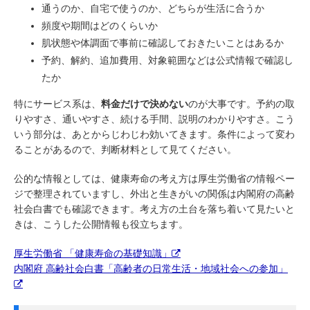
通うのか、自宅で使うのか、どちらが生活に合うか
頻度や期間はどのくらいか
肌状態や体調面で事前に確認しておきたいことはあるか
予約、解約、追加費用、対象範囲などは公式情報で確認し
たか
特にサービス系は、
料金だけで決めない
のが大事です。予約の取
りやすさ、通いやすさ、続ける手間、説明のわかりやすさ。こう
いう部分は、あとからじわじわ効いてきます。条件によって変わ
ることがあるので、判断材料として見てください。
公的な情報としては、健康寿命の考え方は厚生労働省の情報ペー
ジで整理されていますし、外出と生きがいの関係は内閣府の高齢
社会白書でも確認できます。考え方の土台を落ち着いて見たいと
きは、こうした公開情報も役立ちます。
厚生労働省 「健康寿命の基礎知識」
内閣府 高齢社会白書「高齢者の日常生活・地域社会への参加」