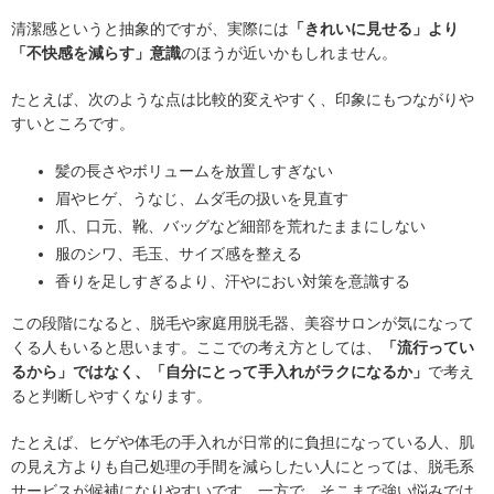
清潔感というと抽象的ですが、実際には
「きれいに見せる」より
「不快感を減らす」意識
のほうが近いかもしれません。
たとえば、次のような点は比較的変えやすく、印象にもつながりや
すいところです。
髪の長さやボリュームを放置しすぎない
眉やヒゲ、うなじ、ムダ毛の扱いを見直す
爪、口元、靴、バッグなど細部を荒れたままにしない
服のシワ、毛玉、サイズ感を整える
香りを足しすぎるより、汗やにおい対策を意識する
この段階になると、脱毛や家庭用脱毛器、美容サロンが気になって
くる人もいると思います。ここでの考え方としては、
「流行ってい
るから」ではなく、「自分にとって手入れがラクになるか」
で考え
ると判断しやすくなります。
たとえば、ヒゲや体毛の手入れが日常的に負担になっている人、肌
の見え方よりも自己処理の手間を減らしたい人にとっては、脱毛系
サービスが候補になりやすいです。一方で、そこまで強い悩みでは