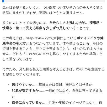
見た目を整えるというと、つい顔立ちや体型そのものを大きく変え
る話に見えがちですが、実際にはそうとは限りません。
多くの人にとって大切なのは、
自分らしさを残しながら、清潔感・
快適さ・整って見える印象を少しずつ足していくこと
です。
この考え方は、rizap-review.xyzで大切にしている
ボディメイクや健
康寿命の考え方
ともつながっています。体を整えることも、毎日の
習慣を整えることも、見た目を整えることも、別々の話ではありま
せん。どれも「これからの自分を暮らしやすくするための準備」と
して重なっています。
そのため、見た目を整える順番を考えるときは、次の3つを意識する
と整理しやすくなります。
続けやすいか
……毎日または毎週、無理なく回せるか
印象が安定するか
……一時的ではなく、自然に整って見える
か
自分に合っているか
……性別や年齢のイメージではなく、自