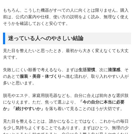
もちろん、こうした機器がすべての人に向くとは限りません。購入
前は、公式の案内や仕様、使い方の説明をよく読み、無理なく使え
そうかを確認しておくと安心です。
迷っている人へのやさしい結論
見た目を整えたいと思ったとき、最初から大きく変えなくても大丈
夫です。
失敗しにくい順番で考えるなら、まずは
生活習慣
、次に
清潔感
、そ
のあとで
服装・美容・体づくり
へ進む流れが、取り入れやすい人が
多いと思います。
脱毛やエステ、家庭用脱毛器なども、自分に合えば前向きな選択肢
になりえます。ただ、焦って選ぶより、
「今の自分に本当に必要
か」「続けやすいか」
を落ち着いて見ることのほうが大切です。
見た目を整えることは、誰かになることではなく、これからの毎日
を少し気持ちよくすることでもあります。まずはひとつ、無理の少