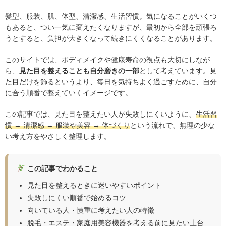
髪型、服装、肌、体型、清潔感、生活習慣。気になることがいくつ
もあると、つい一気に変えたくなりますが、最初から全部を頑張ろ
うとすると、負担が大きくなって続きにくくなることがあります。
このサイトでは、ボディメイクや健康寿命の視点も大切にしなが
ら、
見た目を整えることも自分磨きの一部
として考えています。見
た目だけを飾るというより、毎日を気持ちよく過ごすために、自分
に合う順番で整えていくイメージです。
この記事では、見た目を整えたい人が失敗しにくいように、
生活習
慣 → 清潔感 → 服装や美容 → 体づくり
という流れで、無理の少な
い考え方をやさしく整理します。
この記事でわかること
見た目を整えるときに迷いやすいポイント
失敗しにくい順番で始めるコツ
向いている人・慎重に考えたい人の特徴
脱毛・エステ・家庭用美容機器を考える前に見たい土台