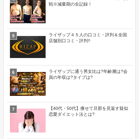
戦※減量期の全記録！
ライザップ４５人の口コミ・評判＆全国
店舗別口コミ・評判!!
ライザップに通う男女比は?年齢層は?会
員の年収は?タイプは?
【40代・50代】痩せて旦那を見返す疑似
恋愛ダイエット法とは?