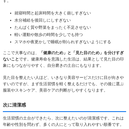
す。
就寝時間と起床時間を大きく崩しすぎない
水分補給を後回しにしすぎない
たんぱく質や野菜をまったく不足させない
軽い運動や散歩の時間を少しでも持つ
スマホや夜更かしで睡眠が削られすぎないようにする
ここで大事なのは、
「健康のため」と「見た目のため」を分けすぎ
ないこと
です。健康寿命を意識した生活は、結果として見た目の印
象にもつながりやすく、自分磨きの土台にもなります。
見た目を整えたい人ほど、いきなり美容サービスだけに目が向きや
すいのですが、まず生活習慣を軽く整えるだけでも、その後に選ぶ
服装やスキンケア、美容ケアの判断がしやすくなります。
次に清潔感
生活習慣の土台ができたら、次に整えたいのが清潔感です。これは
年齢や性別を問わず、多くの人にとって取り入れやすい順番です。