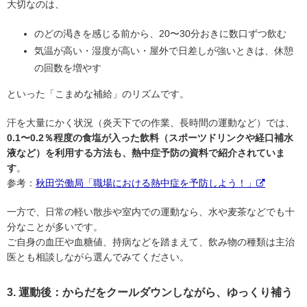
大切なのは、
のどの渇きを感じる前から、20〜30分おきに数口ずつ飲む
気温が高い・湿度が高い・屋外で日差しが強いときは、休憩
の回数を増やす
といった「こまめな補給」のリズムです。
汗を大量にかく状況（炎天下での作業、長時間の運動など）では、
0.1〜0.2％程度の食塩が入った飲料（スポーツドリンクや経口補水
液など）を利用する方法も、熱中症予防の資料で紹介されていま
す
。
参考：
秋田労働局「職場における熱中症を予防しよう！」
一方で、日常の軽い散歩や室内での運動なら、水や麦茶などでも十
分なことが多いです。
ご自身の血圧や血糖値、持病などを踏まえて、飲み物の種類は主治
医とも相談しながら選んでみてください。
3. 運動後：からだをクールダウンしながら、ゆっくり補う