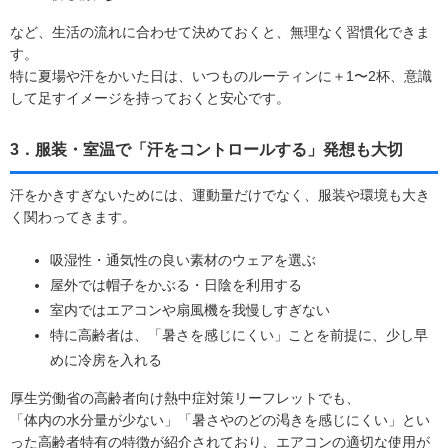
など、生活の流れに合わせて決めておくと、無理なく習慣化できま
す。
特に夏場や汗をかいた日は、いつものルーティンに＋1〜2杯、意識
して足すイメージを持っておくと安心です。
3．服装・室温で「汗をコントロールする」発想も大切
汗をかきすぎないためには、運動量だけでなく、服装や環境も大き
く関わってきます。
吸湿性・通気性の良い素材のウェアを選ぶ
屋外では帽子をかぶる・日陰を利用する
室内ではエアコンや扇風機を我慢しすぎない
特に高齢者は、「暑さを感じにくい」ことを前提に、少し早
めに冷房を入れる
厚生労働省の高齢者向け熱中症対策リーフレットでも、
「体内の水分量が少ない」「暑さやのどの渇きを感じにくい」とい
った高齢者特有の特徴が紹介されており、エアコンの適切な使用が