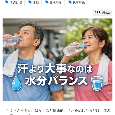
体調管理
運動
健康寿命
脱水対策
263 Views
「たくさん汗をかけばかくほど健康的」「汗を流した分だけ、体の