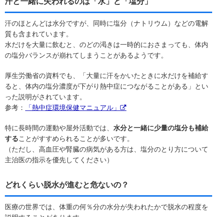
汗と一緒に失われるのは「水」と「塩分」
汗のほとんどは水分ですが、同時に塩分（ナトリウム）などの電解
質も含まれています。
水だけを大量に飲むと、のどの渇きは一時的におさまっても、体内
の塩分バランスが崩れてしまうことがあるようです。
厚生労働省の資料でも、「大量に汗をかいたときに水だけを補給す
ると、体内の塩分濃度が下がり熱中症につながることがある」とい
った説明がされています。
参考：
「熱中症環境保健マニュアル」
特に長時間の運動や屋外活動では、
水分と一緒に少量の塩分も補給
する
ことがすすめられることが多いです。
（ただし、高血圧や腎臓の病気がある方は、塩分のとり方について
主治医の指示を優先してください）
どれくらい脱水が進むと危ないの？
医療の世界では、体重の何％分の水分が失われたかで脱水の程度を