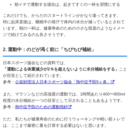
朝イチで運動する場合は、起きてすぐの一杯を習慣にする
これだけでも、からだのスタートラインがかなり違ってきます。
特に起床直後は、睡眠中の発汗で体内の水分が減っているとされて
います。朝の一杯は、健康寿命のための小さな投資のようなイメー
ジで続けてみるのも良さそうです。
2. 運動中：のどが渇く前に「ちびちび補給」
日本スポーツ協会などの資料では、
「運動による体重減少が2％を超えないように水分補給をする」
こと
が目安として紹介されています。
参考：
公益財団法人日本スポーツ協会「熱中症予防5ヶ条」
また、マラソンなどの高強度の運動では、1時間あたり400〜800ml
程度の水分補給が一つの目安として示されることもあるようです。
参考：
熱中症予防のための運動指針
ただ、私たちが健康寿命のために行うウォーキングや軽い筋トレで
は、ここまで厳密に量を計算する必要はないと思います。