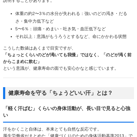
説明することがあります。
体重の約2〜3％の水分が失われる：強いのどの渇き・だる
さ・集中力低下など
5〜6％：頭痛・めまい・吐き気・血圧低下など
それ以上：意識がもうろうとするなど、命にかかわる状態
こうした数値はあくまで目安ですが、
「ちょっとくらいのどが渇いても我慢」ではなく、「のどが渇く前
からこまめに飲む」
という意識が、健康寿命の面でも安心かなと感じています。
健康寿命を守る「ちょうどいい汗」とは？
「軽く汗ばむ」くらいの身体活動が、長い目で見ると心強
い
汗をかくこと自体は、本来とても自然な反応です。
厚生労働省がまとめた「健康づくりのための身体活動基準2013」で