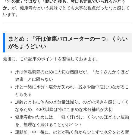
「汗の量」ではなく「動いた後も、翌日も元気でいられるかどう
か」
が、健康寿命という意味でとても大事な視点だったなと感じて
います。
まとめ：「汗は健康バロメーターの一つ」くらい
がちょうどいい
最後に、この記事のポイントを整理しておきます。
汗は体温調節のために大切な機能だが、「たくさんかくほど
健康」とは限らない
汗と一緒に水分・塩分が失われ、脱水や熱中症につながるこ
ともある
加齢とともに体内の水分量は減り、のどの渇きを感じにくく
なるため、40代以降は特にこまめな水分補給が大切
健康寿命のためには、「軽く汗ばむ」くらいのほどよい運動
を、無理なく続けることがポイント
運動前・中・後に、のどが渇く前から少しずつ水分をとる習