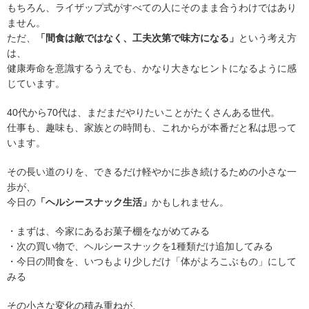
もちろん、ライザップ式がすべての人にそのまま合うわけではあり
ません。
ただ、
「間食は敵ではなく、工夫次第で味方になる」
という考え方
は、
健康寿命を意識するうえでも、かなり大きなヒントになるように感
じています。
40代から70代は、まだまだやりたいことがたくさんある世代。
仕事も、趣味も、家族との時間も、これからが本番だと私は思って
います。
その長い道のりを、できるだけ軽やかに歩き続けるための小さな一
歩が、
今日の
「ヘルシースナック生活」
かもしれません。
・まずは、今家にあるお菓子棚をながめてみる
・次の買い物で、ヘルシースナックを1種類だけ追加してみる
・今日の間食を、いつもより少しだけ「体がよろこぶもの」にして
みる
その小さな変化の積み重ねが、