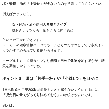
塩・砂糖・油の「上乗せ」が少ないもの
を意識してみてください。
例えばナッツなら、
塩・砂糖・油不使用の
素焼きタイプ
味付きナッツなら、量をさらに控えめに
といった工夫ができます。
メーカーの健康情報ページでも、子どものおやつとしては素焼きナ
ッツがすすめられている例があります。
ヨーグルトも、加糖タイプより
無糖＋自分で果物を足す
ほうが、糖
質を調整しやすいですね。
ポイント３：量は「片手一杯」や「小鉢1つ」を目安に
1日の間食の目安200kcal前後を大きく超えないようにするには、
「見た目の量でざっくり決めておく」
のが続けやすいです。
例えば、