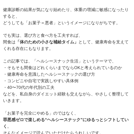
健康診断の結果が気になり始めたり、体重の増減に敏感になったり
すると、
どうしても「お菓子＝悪者」というイメージになりがちです。
でも実は、選び方と食べ方を工夫すれば、
間食は
「体のための小さな補給タイム」
として、健康寿命を支えて
くれる存在にもなります。
この記事では、「ヘルシースナック生活」というテーマで、
・そもそも間食はどれくらいまでならOKと考えられているのか
・健康寿命を意識したヘルシースナックの選び方
・コンビニや自宅で実践しやすい具体例
・40〜70代の年代別の工夫
などを、私自身のダイエット経験も交えながら、やさしく整理して
いきます。
「お菓子を完全にやめる」のではなく、
罪悪感ゼロで楽しめる“ヘルシースナック”にゆるっとシフトしてい
く
。
そんなイメージで読んでいただけたらうれしいです。