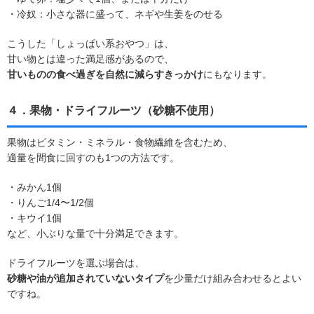
・冷奴：小さな器に盛って、ネギや生姜をのせる
こうした「しょっぱい系おやつ」は、
甘い物とは違った満足感があるので、
甘いものの食べ過ぎを自然に減らすきっかけ
にもなります。
４．果物・ドライフルーツ（砂糖不使用）
果物はビタミン・ミネラル・食物繊維を含むため、
適量を間食に回すのも1つの方法です。
・みかん1個
・りんご1/4〜1/2個
・キウイ1個
など、小ぶりな量で十分満足できます。
ドライフルーツを選ぶ場合は、
砂糖や油が追加されていないタイプ
を少量だけ組み合わせるとよい
ですね。