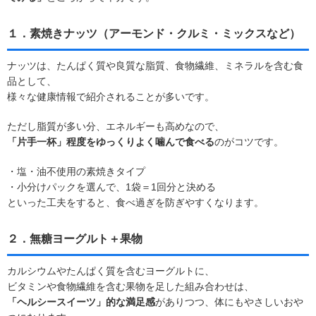
１．素焼きナッツ（アーモンド・クルミ・ミックスなど）
ナッツは、たんぱく質や良質な脂質、食物繊維、ミネラルを含む食
品として、
様々な健康情報で紹介されることが多いです。
ただし脂質が多い分、エネルギーも高めなので、
「片手一杯」程度をゆっくりよく噛んで食べる
のがコツです。
・塩・油不使用の素焼きタイプ
・小分けパックを選んで、1袋＝1回分と決める
といった工夫をすると、食べ過ぎを防ぎやすくなります。
２．無糖ヨーグルト＋果物
カルシウムやたんぱく質を含むヨーグルトに、
ビタミンや食物繊維を含む果物を足した組み合わせは、
「ヘルシースイーツ」的な満足感
がありつつ、体にもやさしいおや