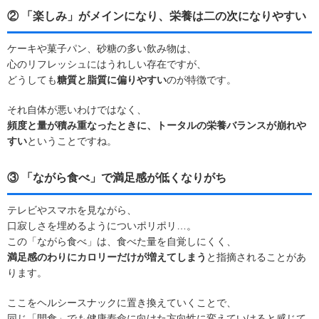
② 「楽しみ」がメインになり、栄養は二の次になりやすい
ケーキや菓子パン、砂糖の多い飲み物は、
心のリフレッシュにはうれしい存在ですが、
どうしても
糖質と脂質に偏りやすい
のが特徴です。
それ自体が悪いわけではなく、
頻度と量が積み重なったときに、トータルの栄養バランスが崩れや
すい
ということですね。
③ 「ながら食べ」で満足感が低くなりがち
テレビやスマホを見ながら、
口寂しさを埋めるようについポリポリ…。
この「ながら食べ」は、食べた量を自覚しにくく、
満足感のわりにカロリーだけが増えてしまう
と指摘されることがあ
ります。
ここをヘルシースナックに置き換えていくことで、
同じ「間食」でも健康寿命に向けた方向性に変えていけると感じて