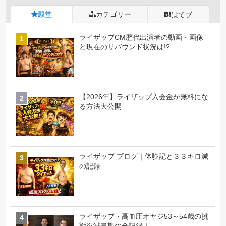
殿堂
カテゴリー
はてブ
ライザップCM歴代出演者の動画・画像
と現在のリバウンド状況は!?
【2026年】ライザップ入会金が無料にな
る方法大公開
ライザップ ブログ｜体験記と３３キロ減
の記録
ライザップ・高血圧オヤジ53～54歳の挑
戦※減量期の全記録！