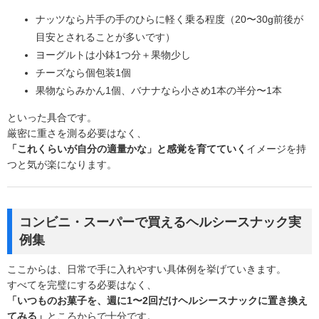
ナッツなら片手の手のひらに軽く乗る程度（20〜30g前後が
目安とされることが多いです）
ヨーグルトは小鉢1つ分＋果物少し
チーズなら個包装1個
果物ならみかん1個、バナナなら小さめ1本の半分〜1本
といった具合です。
厳密に重さを測る必要はなく、
「これくらいが自分の適量かな」と感覚を育てていく
イメージを持
つと気が楽になります。
コンビニ・スーパーで買えるヘルシースナック実
例集
ここからは、日常で手に入れやすい具体例を挙げていきます。
すべてを完璧にする必要はなく、
「いつものお菓子を、週に1〜2回だけヘルシースナックに置き換え
てみる」
ところからで十分です。