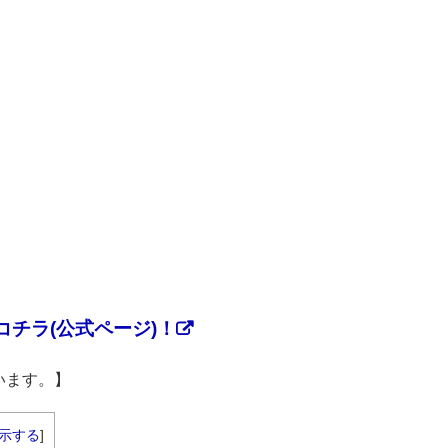
チラ(公式ページ)！
います。】
示する
]