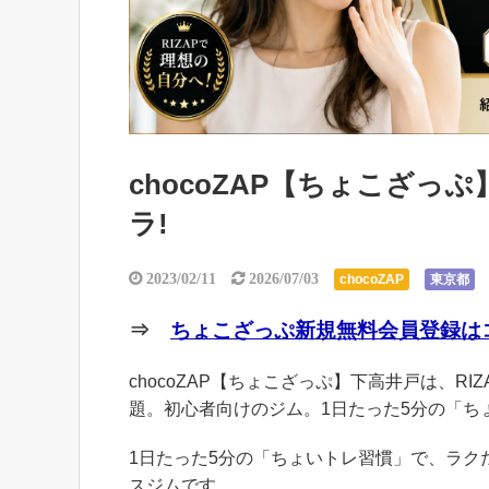
chocoZAP【ちょこざ
ラ!
2023/02/11
2026/07/03
chocoZAP
東京都
⇒
ちょこざっぷ新規無料会員登録はコ
chocoZAP【ちょこざっぷ】下高井戸は、RI
題。初心者向けのジム。1日たった5分の「ち
1日たった5分の「ちょいトレ習慣」で、ラ
スジムです