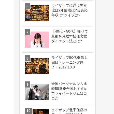
ライザップに通う男女
比は?年齢層は?会員の
年収は?タイプは?
【40代・50代】痩せて
旦那を見返す疑似恋愛
ダイエット法とは?
ライザップ50代※第１
回目トレーニング終
了・2017.10.3
全国パーソナルジム比
較58選※全国おすすめ
プライベートジムはコ
コだ
ライザップ北千住店の