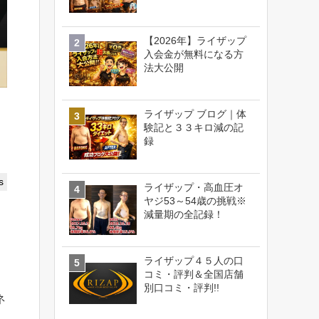
【2026年】ライザップ
入会金が無料になる方
法大公開
ライザップ ブログ｜体
験記と３３キロ減の記
録
s
ライザップ・高血圧オ
ヤジ53～54歳の挑戦※
減量期の全記録！
ライザップ４５人の口
コミ・評判＆全国店舗
別口コミ・評判!!
ネ