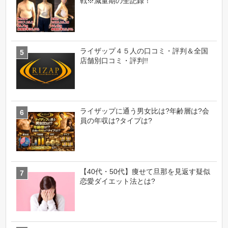
戦※減量期の全記録！
ライザップ４５人の口コミ・評判＆全国
店舗別口コミ・評判!!
ライザップに通う男女比は?年齢層は?会
員の年収は?タイプは?
【40代・50代】痩せて旦那を見返す疑似
恋愛ダイエット法とは?