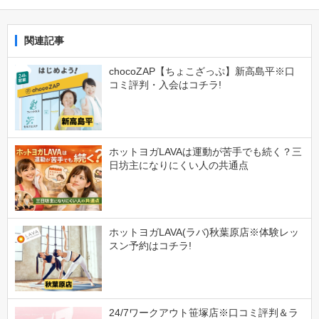
関連記事
chocoZAP【ちょこざっぷ】新高島平※口
コミ評判・入会はコチラ!
ホットヨガLAVAは運動が苦手でも続く？三
日坊主になりにくい人の共通点
ホットヨガLAVA(ラバ)秋葉原店※体験レッ
スン予約はコチラ!
24/7ワークアウト笹塚店※口コミ評判＆ラ