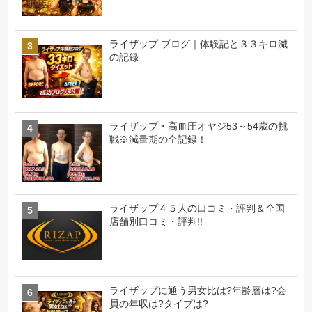
ライザップ ブログ｜体験記と３３キロ減
の記録
ライザップ・高血圧オヤジ53～54歳の挑
戦※減量期の全記録！
ライザップ４５人の口コミ・評判＆全国
店舗別口コミ・評判!!
ライザップに通う男女比は?年齢層は?会
員の年収は?タイプは?