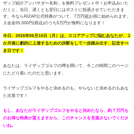
ザップ紹介アンバサダー名刺」を無料プレゼント中！お申込みいた
だくと、当日、遅くとも翌日にはポストに投函させていただきま
す。今ならRIZAP公式特典がついて、7万円超お得に始められます。
入会金55,000円(税込)のうち5万円が無料になります！
今日、
2026年08月10日（月）
は、スコアアップに悩むあなたが、２
か月後に劇的に上達するための決断をして一歩踏み出す、記念すべ
き日です！
あなたは、ライザップゴルフの噂を聞いて、今この時間このページ
にたどり着いたのだと思います。
ライザップゴルフをやると決めるのも、やらないと決めるのもあな
た次第です！
もし、あなたがライザップゴルフをやると決めたなら、約７万円も
のお得な特典が貰えますから、このチャンスを見逃さないでくださ
いね。