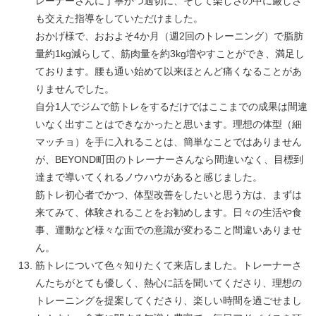
レーナーさんに丁寧かつ適切に、そして楽しさの中に厳しさ
も交えた指導をしていただけました。
おかげ様で、おおよそ4か月（週2回のトレーニング）で脂肪
量約1kg減らして、筋肉量を約3kg増やすことができ、満足し
ております。腰も通い始めて以来ほとんど痛くなることがあ
りませんでした。
自分1人でジムで筋トレをするだけではここまでの成果は間違
いなく出すことはできなかったと思います。理想の体型（細
マッチョ）を手に入れることは、簡単なことではありません
が、BEYOND町田のトレーナーさんなら間違いなく、目標到
達まで導いてくれるノウハウがあると感じました。
筋トレ初心者でかつ、体型改善をしたいと思う方は、まずは
来てみて、体験されることをお勧めします。日々の生活や食
事、運動など様々な面での意識が変わること間違いありませ
ん。
筋トレについて色々知りたくて来店しました。トレーナーさ
んたちがとても優しく、熱心に話を聞いてくださり、理想の
トレーニングを提案してくださり、楽しい時間を過ごせまし