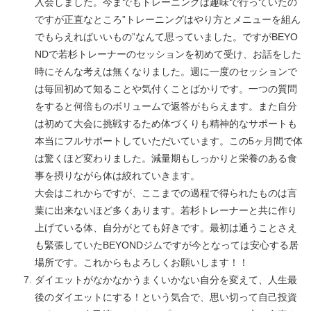
入会しました。今までもトレーニングは趣味で行っていたの
ですが正直なところ”トレーニングはやり方とメニューを組ん
でもらえればいいもの”なんて思っていました。ですがBEYO
NDで若杉トレーナーのセッションを初めて受け、お話をした
時にそんな考えは無くなりました。週に一度のセッションで
は毎回初めて知ることや気付くことばかりです。一つの質問
をすると何倍ものボリュームで返答がもらえます。また自分
は初めて大会に挑戦するため体づくりも精神的なサポートも
本当にフルサポートしていただいています。この5ヶ月間で体
は驚くほど変わりました。減量期もしっかりと栄養のある食
事を摂りながら体は絞れていきます。
大会はこれからですが、ここまでの過程で得られたものは言
葉に出来ないほど多くあります。若杉トレーナーと共に作り
上げている体、自分がとても好きです。最初は通うことさえ
も緊張していたBEYONDジムですが今となっては安心する居
場所です。これからもよろしくお願いします！！
ダイエットがなかなかうまくいかない自分を変えて、人生最
後のダイエットにする！という気合で、思い切って自己投資