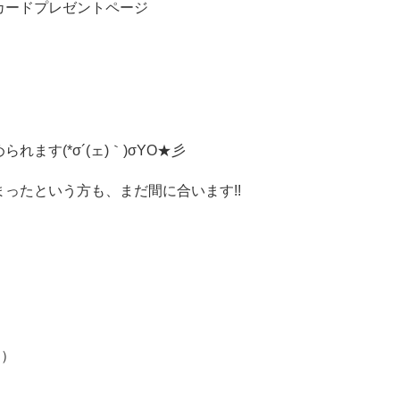
カードプレゼントページ
ます(*σ´(ェ)｀)σYO★彡
ったという方も、まだ間に合います!!
H）