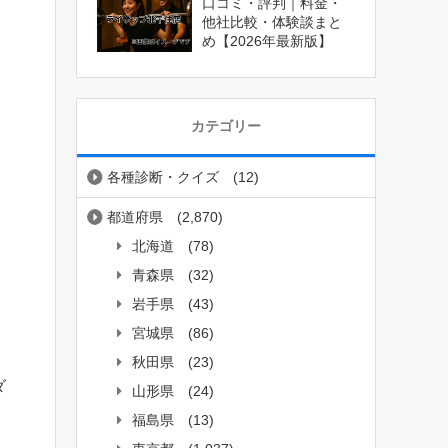
口コミ・評判｜料金・
他社比較・体験談まと
め【2026年最新版】
カテゴリー
各種診断・クイズ
(12)
都道府県
(2,870)
北海道
(78)
青森県
(32)
岩手県
(43)
宮城県
(86)
秋田県
(23)
ダ
山形県
(24)
福島県
(13)