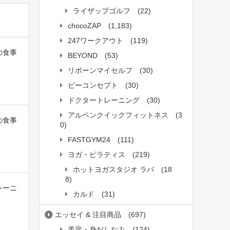
ライザップゴルフ
(22)
chocoZAP
(1,183)
247ワークアウト
(119)
の食事
BEYOND
(53)
リボーンマイセルフ
(30)
ビーコンセプト
(30)
ドクタートレーニング
(30)
アルペンクイックフィットネス
(3
の食事
0)
FASTGYM24
(111)
ヨガ・ピラティス
(219)
ホットヨガスタジオ ラバ
(18
8)
レーニ
カルド
(31)
エッセイ & 注目商品
(697)
美容・身だしなみ
(124)