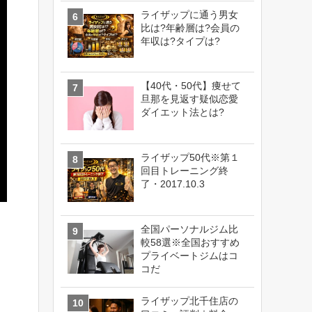
ライザップに通う男女
比は?年齢層は?会員の
年収は?タイプは?
【40代・50代】痩せて
旦那を見返す疑似恋愛
ダイエット法とは?
ライザップ50代※第１
回目トレーニング終
了・2017.10.3
全国パーソナルジム比
較58選※全国おすすめ
プライベートジムはコ
コだ
ライザップ北千住店の