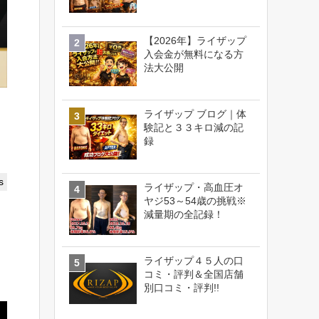
【2026年】ライザップ
入会金が無料になる方
法大公開
ライザップ ブログ｜体
験記と３３キロ減の記
録
s
ライザップ・高血圧オ
ヤジ53～54歳の挑戦※
減量期の全記録！
ライザップ４５人の口
コミ・評判＆全国店舗
別口コミ・評判!!