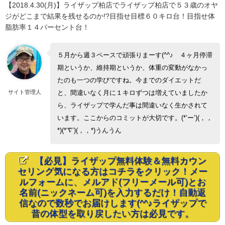
【2018.4.30(月)】ライザップ柏店でライザップ柏店で５３歳のオヤ
ジがどこまで結果を残せるのか!?目指せ目標６０キロ台！目指せ体
脂肪率１４パーセント台！
５月から週３ペースで頑張りまーす(^^♪ ４ヶ月停滞
期というか、維持期というか、体重の変動がなかっ
たのも一つの学びですね。今までのダイエットだ
サイト管理人
と、間違いなく月に１キロずつは増えていましたか
ら、ライザップで学んだ事は間違いなく生かされて
います。ここからのコミットが大切です。(*’ー’)(，，
*)(*‘∇‘)(，，*)うんうん
【必見】ライザップ無料体験＆無料カウン
セリング気になる方はコチラをクリック！メー
ルフォームに、メルアド(フリーメール可)とお
名前(ニックネーム可)を入力するだけ！自動返
信なので数秒でお届けします(^^♪ライザップで
昔の体型を取り戻したい方は必見です。