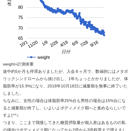
体重
80
75
70
65
4/19
10/1
9/16
2/28
7/28
1/9
6/8
11/20
日付
weight
weight=計測体重
途中約5か月も停滞ありましたが、入会８ヶ月で、数値的にはメタボ
リックシンドロームから抜け出し、1年ちょっとかかりましたが、体
脂肪率が15.9%になり、2018年10月18日に減量期を無事に終了いた
しました。
ちなみに、女性の場合は体脂肪率25%台も男性の場合は15%台にな
ると減量期が終了し、いよいよボディメイク期へと進めるらしいで
すよ(^^♪
つまり、ここまで我慢してきた糖質摂取量が個人差はあるものの私
の場合はボディメイク期になってから2倍から3倍程度まで増えまし