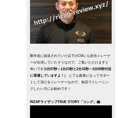
数年前に放送されていた以下のCMにも担当トレーナ
ーが出演していたそうなので、ご覧いただけますと
幸いです(
1分07秒～1分23秒と2分32秒～3分00秒付近
に登場していますよ！
)。とても親身になってサポー
トして頂けるトレーナーなので、柏店でトレーニン
グしたい方にお勧めです！
RIZAPライザップTRUE STORY「コング」編