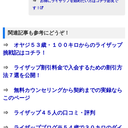
⇒
お得にライザップを始めたい方はコチラ必見で
す！
関連記事も参考にどうぞ！
⇒
オヤジ５３歳・１００キロからのライザップ
挑戦記はコチラ！
⇒
ライザップ割引料金で入会するための割引方
法７選を公開！
⇒
無料カウンセリングから契約までの実録なら
このページ
⇒
ライザップ４５人の口コミ・評判
⇒
ライザップブログ※５４歳で３０キロのダイ