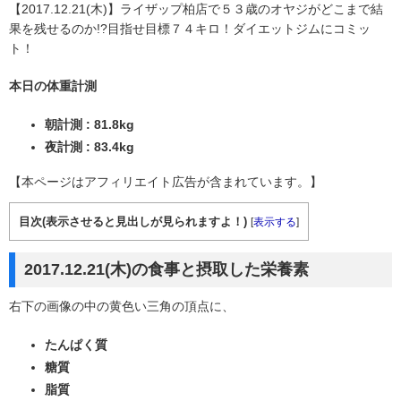
【2017.12.21(木)】ライザップ柏店で５３歳のオヤジがどこまで結
果を残せるのか!?目指せ目標７４キロ！ダイエットジムにコミッ
ト！
本日の体重計測
朝計測 : 81.8kg
夜計測 : 83.4kg
【本ページはアフィリエイト広告が含まれています。】
目次(表示させると見出しが見られますよ！)
[
表示する
]
2017.12.21(木)の食事と摂取した栄養素
右下の画像の中の黄色い三角の頂点に、
たんぱく質
糖質
脂質