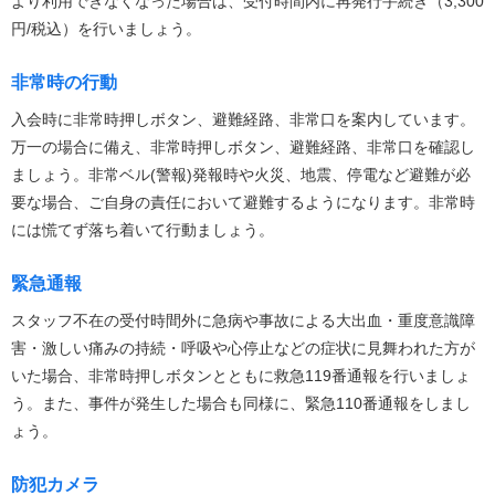
より利用できなくなった場合は、受付時間内に再発行手続き（3,300
円/税込）を行いましょう。
非常時の行動
入会時に非常時押しボタン、避難経路、非常口を案内しています。
万一の場合に備え、非常時押しボタン、避難経路、非常口を確認し
ましょう。非常ベル(警報)発報時や火災、地震、停電など避難が必
要な場合、ご自身の責任において避難するようになります。非常時
には慌てず落ち着いて行動ましょう。
緊急通報
スタッフ不在の受付時間外に急病や事故による大出血・重度意識障
害・激しい痛みの持続・呼吸や心停止などの症状に見舞われた方が
いた場合、非常時押しボタンとともに救急119番通報を行いましょ
う。また、事件が発生した場合も同様に、緊急110番通報をしまし
ょう。
防犯カメラ