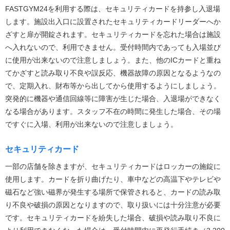
FASTGYM24を利用する際は、セキュリティカードを持参し入退場
します。施設出入口に設置されたセキュリティカードリーダーへか
ざすと扉が開錠されます。セキュリティカードを忘れた場合は施設
へ入れないので、利用できません。受付時間内であっても入場並び
に使用が出来ないので注意しましょう。また、他のICカードと重ね
てかざすと読み取り不良や誤反応、機器故障の原因となるようなの
で、定期入れ、財布等から出してから使用するようにしましょう。
突発的に機器や通信回線等に障害が生じた場合、入退場ができなく
なる場合があります。スタッフ不在の時間に発生した場合、その場
ですぐに入場、利用が出来ないので注意しましょう。
セキュリティカード
一部の店舗を除きますが、セキュリティカードはロッカーの施錠に
使用します。カードを折り曲げたり、車中などの高温下やテレビや
磁石など強い磁界が発生する場所で保管されると、カードの読み取
り不良や破損の原因となりますので、取り扱いには十分注意が必要
です。セキュリティカードを紛失した場合、破損や読み取り不良に