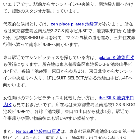
いエリアです。駅前からサンシャイン中央通り、南池袋方面へかけ
て、複数のスタジオが集まっています。
代表的な候補としては、
zen place pilates 池袋
があります。所在
地は東京都豊島区南池袋2-27-8 南水ビル8Fで、池袋駅東口から徒歩
2分。池袋駅SEIBU東口を出て、マツキヨ横の道を進み、三井住友銀
行側へ渡って南水ビル8Fへ向かいます。
東口駅近でマシンピラティスを探している方は、
pilates K 池袋店
も候補になります。所在地は東京都豊島区東池袋1-3-6 池袋山手ビ
ル4Fで、各線「池袋駅」東口から徒歩1分。東口北側からサンシャ
イン中央通りへ入り、1FにSUIT SELECTがある池袋山手ビル4Fへ
向かいます。
女性向けのマシンピラティスを比較したい方は、
the SILK 池袋東口
店
も見ておきたいです。所在地は東京都豊島区南池袋1-23-6 KDG
池袋ビル9Fで、各線「池袋駅」東口41出口から徒歩1分。駅近で、
仕事帰りや買い物前後にも通いやすい候補です。
また、
Rintosull 池袋東口店
は、東京都豊島区南池袋1-20-9 第一中
野ビル3・4Fにあり、東京メトロ「池袋駅」出口40から徒歩1分。