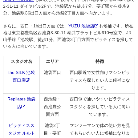
2-31-11 ダイヤビル2Fで、池袋駅から徒歩7分、要町駅から徒歩9
分。池袋駅C6出口方面から池袋2丁目方面へ向かいます。
さらに、西口・1b出口方面では、
YUZU 池袋店
も候補です。所在
地は東京都豊島区西池袋3-30-11 泰共フラットビル610号室で、JR
山手線「池袋駅」徒歩1分。西池袋3丁目方面でピラティスを探して
いる人に向いています。
スタジオ名
エリア
特徴
the SILK 池袋
池袋西口
西口駅近で女性向けマシンピラ
西口店
ティスを探したい人に候補にな
ります。
Repilates 池袋
西池袋・
西口側で通いやすいピラティス
店
西池袋公
スタジオを探している人に向い
園方面
ています。
ピラティスス
池袋2丁
マンツーマンで体の使い方を見
タジオ ルルト
目・要町
てもらいたい人に候補になりま