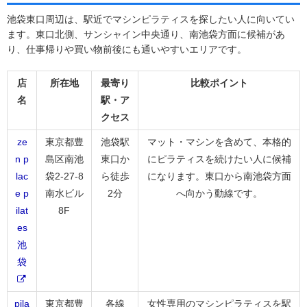
池袋東口周辺は、駅近でマシンピラティスを探したい人に向いてい
ます。東口北側、サンシャイン中央通り、南池袋方面に候補があ
り、仕事帰りや買い物前後にも通いやすいエリアです。
店
所在地
最寄り
比較ポイント
名
駅・ア
クセス
ze
東京都豊
池袋駅
マット・マシンを含めて、本格的
n p
島区南池
東口か
にピラティスを続けたい人に候補
lac
袋2-27-8
ら徒歩
になります。東口から南池袋方面
e p
南水ビル
2分
へ向かう動線です。
ilat
8F
es
池
袋
pila
東京都豊
各線
女性専用のマシンピラティスを駅