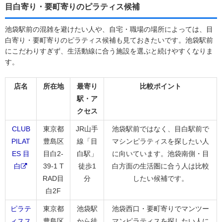
目白寄り・要町寄りのピラティス候補
池袋駅前の混雑を避けたい人や、自宅・職場の場所によっては、目
白寄り・要町寄りのピラティス候補も見ておきたいです。池袋駅前
にこだわりすぎず、生活動線に合う施設を選ぶと続けやすくなりま
す。
店名
所在地
最寄り
比較ポイント
駅・ア
クセス
CLUB
東京都
JR山手
池袋駅前ではなく、目白駅前で
PILAT
豊島区
線「目
マシンピラティスを探したい人
ES 目
目白2-
白駅」
に向いています。池袋南側・目
白
39-1 T
徒歩1
白方面の生活圏に合う人は比較
RAD目
分
したい候補です。
白2F
ピラテ
東京都
池袋駅
池袋西口・要町寄りでマンツー
ィスス
豊島区
から徒
マンピラティスを探したい人に