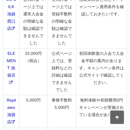
ILK
ージ上では
ージ上では
ャンペーン適用条件を確
池袋
通常入会金
登録手数料
認しておきたいです。
西口
の明確な金
の明確な金
店
額は確認で
額は確認で
きませんで
きませんで
した
した
ELE
33,000円
公式ページ
初回体験後の入会で入会
MEN
（税込）
上では、登
金半額の案内がありま
T 池
録料などの
す。キャンペーン条件は
袋店
詳細は確認
公式サイトで確認してく
できません
ださい。
でした
Repil
5,000円
事務手数料
無料体験や初期費用0円
ates
5,000円
キャンペーンが実施され
池袋
ている場合があります。
店