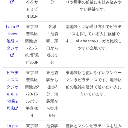
-9-5 サ
分
りや用事の前後にも組み込みや
トミビ
すい候補です。
ルB1F
LaLa P
東京都
各線
南池袋・明治通り方面でピラテ
ilates
豊島区
「池袋
ィスを探している人に候補で
池袋ス
南池袋1
駅」東
す。LaLaAashaのヨガと比較し
タジオ
-21-5
口から
やすい立地です。
第7野萩
徒歩3
ビル3F
分
ピラテ
東京都
東池袋
東池袋駅も使いやすいマンツー
ィスス
豊島区
駅から
マン系ピラティスです。池袋駅
タジオ
南池袋2
徒歩3
前の混雑を避けて通いたい人に
ルルト
-29-16
分、池
向いています。
池袋2
ルボワ
袋駅か
号店
平喜40
ら徒歩
4
6分
La pila
東京都
池袋駅
整体とマシンピラティスを組み