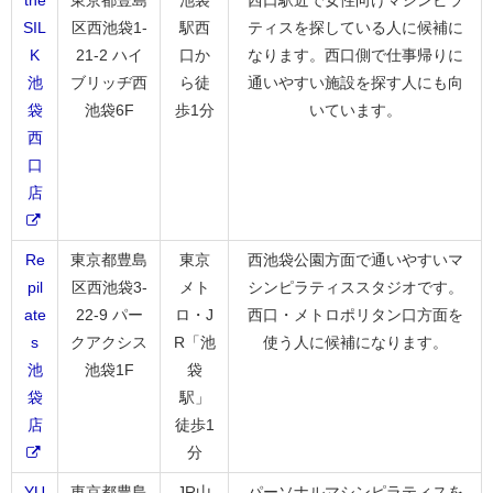
SIL
区西池袋1-
駅西
ティスを探している人に候補に
K
21-2 ハイ
口か
なります。西口側で仕事帰りに
池
ブリッヂ西
ら徒
通いやすい施設を探す人にも向
袋
池袋6F
歩1分
いています。
西
口
店
Re
東京都豊島
東京
西池袋公園方面で通いやすいマ
pil
区西池袋3-
メト
シンピラティススタジオです。
ate
22-9 パー
ロ・J
西口・メトロポリタン口方面を
s
クアクシス
R「池
使う人に候補になります。
池
池袋1F
袋
袋
駅」
店
徒歩1
分
YU
東京都豊島
JR山
パーソナルマシンピラティスを