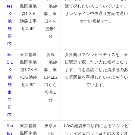
tes
島区東池
「池袋
近で探したい人に向いています。
K
袋1-3-6
駅」東
サンシャイン中央通り方面で通い
池
池袋山手
口から
やすい候補です。
袋
ビル4F
徒歩1
店
分
the
東京都豊
各線
女性向けマシンピラティスを、東
SIL
島区南池
「池袋
口駅近で探したい人に候補になり
K
袋1-23-6
駅」東
ます。白を基調にした清潔感のあ
池
KDG池袋
口41出
る雰囲気を重視したい人にも向い
袋
ビル9F
口から
ています。
東
徒歩1
口
分
店
Rin
東京都豊
東京メ
LAVA池袋東口店内にあるマシンピ
tos
島区南池
トロ
ラティス＆ホットヨガのスタジオ