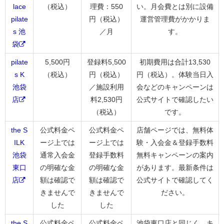
lace
（税込）
理費：550
い。月会費とは別に設備
pilate
円（税込）
運営管理費がかかりま
s 池
／月
す。
袋
pilate
5,500円
登録料5,500
初期費用は合計13,530
s K
（税込）
円（税込）
円（税込）。体験当日入
池袋
／施設利用
会などのキャンペーンは
店
料2,530円
公式サイトで確認したい
（税込）
です。
the S
公式料金ペ
公式料金ペ
店舗ページでは、無料体
ILK
ージ上では
ージ上では
験・入会金＆登録手数料
池袋
通常入会金
登録手数料
無料キャンペーンの案内
東口
の明確な金
の明確な金
があります。最新条件は
店
額は確認で
額は確認で
公式サイトで確認してく
きませんで
きませんで
ださい。
した
した
the S
公式料金ペ
公式料金ペ
池袋東口店と同じく、キ