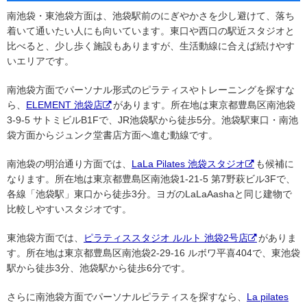
南池袋・東池袋方面は、池袋駅前のにぎやかさを少し避けて、落ち
着いて通いたい人にも向いています。東口や西口の駅近スタジオと
比べると、少し歩く施設もありますが、生活動線に合えば続けやす
いエリアです。
南池袋方面でパーソナル形式のピラティスやトレーニングを探すな
ら、
ELEMENT 池袋店
があります。所在地は東京都豊島区南池袋
3-9-5 サトミビルB1Fで、JR池袋駅から徒歩5分。池袋駅東口・南池
袋方面からジュンク堂書店方面へ進む動線です。
南池袋の明治通り方面では、
LaLa Pilates 池袋スタジオ
も候補に
なります。所在地は東京都豊島区南池袋1-21-5 第7野萩ビル3Fで、
各線「池袋駅」東口から徒歩3分。ヨガのLaLaAashaと同じ建物で
比較しやすいスタジオです。
東池袋方面では、
ピラティススタジオ ルルト 池袋2号店
がありま
す。所在地は東京都豊島区南池袋2-29-16 ルボワ平喜404で、東池袋
駅から徒歩3分、池袋駅から徒歩6分です。
さらに南池袋方面でパーソナルピラティスを探すなら、
La pilates