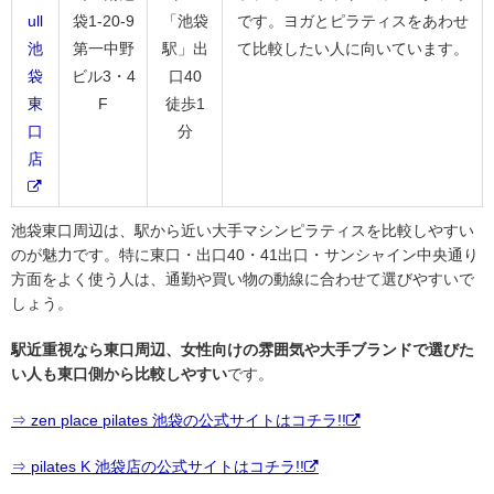
ull
袋1-20-9
「池袋
です。ヨガとピラティスをあわせ
池
第一中野
駅」出
て比較したい人に向いています。
袋
ビル3・4
口40
東
F
徒歩1
口
分
店
池袋東口周辺は、駅から近い大手マシンピラティスを比較しやすい
のが魅力です。特に東口・出口40・41出口・サンシャイン中央通り
方面をよく使う人は、通勤や買い物の動線に合わせて選びやすいで
しょう。
駅近重視なら東口周辺、女性向けの雰囲気や大手ブランドで選びた
い人も東口側から比較しやすい
です。
⇒ zen place pilates 池袋の公式サイトはコチラ!!
⇒ pilates K 池袋店の公式サイトはコチラ!!