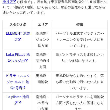
池袋店
も候補です。所在地は東京都豊島区南池袋2-11-9 後藤ビル
1Fで、池袋駅39番出口から徒歩6分。駅前の混雑を少し避けながら
通いたい人に向いています。
スタジオ名
エリア
特徴
ELEMENT 池袋
南池袋・
パーソナル形式でピラティスや
店
ジュンク
トレーニングを受けたい人に向
堂方面
いています。
LaLa Pilates 池
南池袋・
ヨガとピラティスを比較したい
袋スタジオ
明治通り
人にも候補になります。
方面
ピラティススタ
東池袋・
東池袋駅からも通いやすく、落
ジオ ルルト 池
南池袋
ち着いた動線で通いたい人に向
袋2号店
いています。
La pilates 池袋
南池袋・
パーソナルピラティスを南池袋
店
39番出
方面で探したい人に候補になり
口方面
ます。