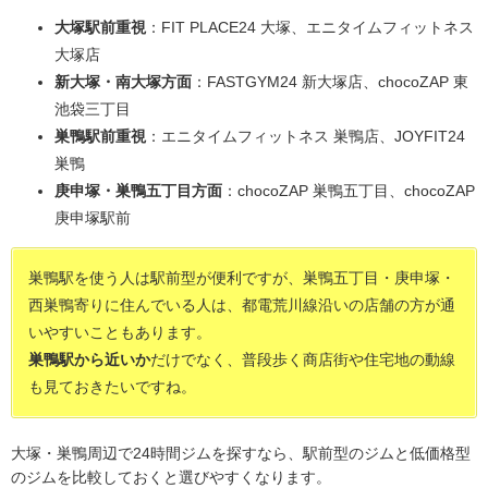
大塚駅前重視
：FIT PLACE24 大塚、エニタイムフィットネス
大塚店
新大塚・南大塚方面
：FASTGYM24 新大塚店、chocoZAP 東
池袋三丁目
巣鴨駅前重視
：エニタイムフィットネス 巣鴨店、JOYFIT24
巣鴨
庚申塚・巣鴨五丁目方面
：chocoZAP 巣鴨五丁目、chocoZAP
庚申塚駅前
巣鴨駅を使う人は駅前型が便利ですが、巣鴨五丁目・庚申塚・
西巣鴨寄りに住んでいる人は、都電荒川線沿いの店舗の方が通
いやすいこともあります。
巣鴨駅から近いか
だけでなく、普段歩く商店街や住宅地の動線
も見ておきたいですね。
大塚・巣鴨周辺で24時間ジムを探すなら、駅前型のジムと低価格型
のジムを比較しておくと選びやすくなります。