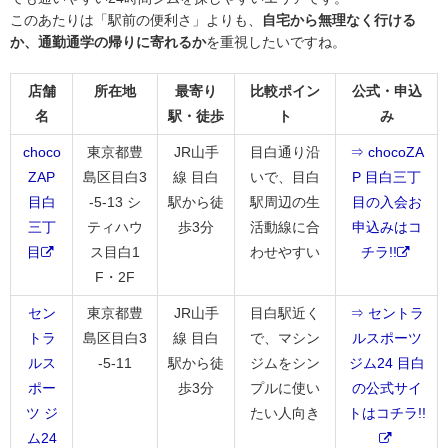
このあたりは「駅前の便利さ」よりも、
自宅から無理なく行ける
か、通勤通学の帰りに寄れるか
を重視したいですね。
店舗
所在地
最寄り
比較ポイン
公式・申込
名
駅・徒歩
ト
み
choco
東京都豊
JR山手
目白通り沿
⇒ chocoZA
ZAP
島区目白3
線 目白
いで、目白
P 目白三丁
目白
-5-13 シ
駅から徒
駅周辺の生
目の入会お
三丁
ティハウ
歩3分
活動線に合
申込みはコ
目
ス目白1
わせやすい
チラ!!
F・2F
セン
東京都豊
JR山手
目白駅近く
⇒ セントラ
トラ
島区目白3
線 目白
で、マシン
ルスポーツ
ルス
-5-11
駅から徒
ジムをシン
ジム24 目白
ポー
歩3分
プルに使い
の公式サイ
ツ ジ
たい人向き
トはコチラ!!
ム24