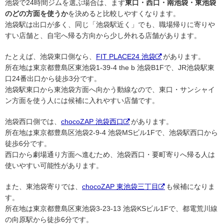
池袋で24時間ジムを選ぶ場合は、まず
東口・西口・南池袋・東池袋
のどの方面を使うか
を決めると比較しやすくなります。
池袋駅は出口が多く、同じ「池袋駅近く」でも、職場帰りに寄りや
すい店舗と、自宅へ帰る方向から少し外れる店舗があります。
たとえば、池袋東口側なら、
FIT PLACE24 池袋
があります。
所在地は東京都豊島区東池袋1-39-4 the b 池袋B1Fで、JR池袋駅東
口24番出口から徒歩3分です。
池袋駅東口から東池袋方面へ向かう動線なので、東口・サンシャイ
ン方面を使う人には候補に入れやすい店舗です。
池袋西口側では、
chocoZAP 池袋西口
があります。
所在地は東京都豊島区池袋2-9-4 池袋MSビル1Fで、池袋駅西口から
徒歩6分です。
西口から劇場通り方面へ進むため、池袋西口・要町寄りへ帰る人は
使いやすい可能性があります。
また、東池袋寄りでは、
chocoZAP 東池袋三丁目
も候補になりま
す。
所在地は東京都豊島区東池袋3-23-13 池袋KSビル1Fで、都電荒川線
の向原駅から徒歩6分です。