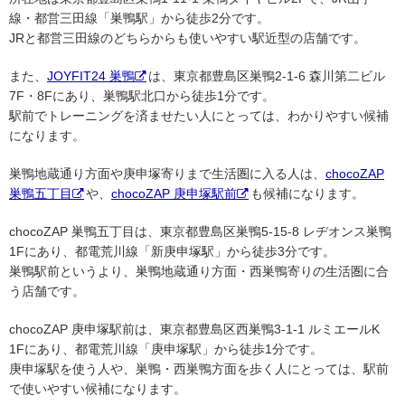
線・都営三田線「巣鴨駅」から徒歩2分です。
JRと都営三田線のどちらからも使いやすい駅近型の店舗です。
また、
JOYFIT24 巣鴨
は、東京都豊島区巣鴨2-1-6 森川第二ビル
7F・8Fにあり、巣鴨駅北口から徒歩1分です。
駅前でトレーニングを済ませたい人にとっては、わかりやすい候補
になります。
巣鴨地蔵通り方面や庚申塚寄りまで生活圏に入る人は、
chocoZAP
巣鴨五丁目
や、
chocoZAP 庚申塚駅前
も候補になります。
chocoZAP 巣鴨五丁目は、東京都豊島区巣鴨5-15-8 レヂオンス巣鴨
1Fにあり、都電荒川線「新庚申塚駅」から徒歩3分です。
巣鴨駅前というより、巣鴨地蔵通り方面・西巣鴨寄りの生活圏に合
う店舗です。
chocoZAP 庚申塚駅前は、東京都豊島区西巣鴨3-1-1 ルミエールK
1Fにあり、都電荒川線「庚申塚駅」から徒歩1分です。
庚申塚駅を使う人や、巣鴨・西巣鴨方面を歩く人にとっては、駅前
で使いやすい候補になります。