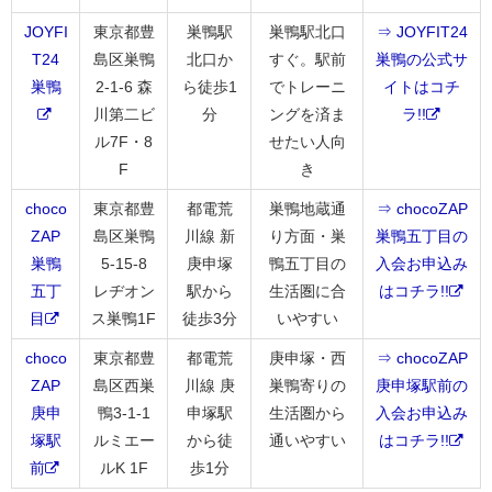
JOYFI
東京都豊
巣鴨駅
巣鴨駅北口
⇒ JOYFIT24
T24
島区巣鴨
北口か
すぐ。駅前
巣鴨の公式サ
巣鴨
2-1-6 森
ら徒歩1
でトレーニ
イトはコチ
川第二ビ
分
ングを済ま
ラ!!
ル7F・8
せたい人向
F
き
choco
東京都豊
都電荒
巣鴨地蔵通
⇒ chocoZAP
ZAP
島区巣鴨
川線 新
り方面・巣
巣鴨五丁目の
巣鴨
5-15-8
庚申塚
鴨五丁目の
入会お申込み
五丁
レヂオン
駅から
生活圏に合
はコチラ!!
目
ス巣鴨1F
徒歩3分
いやすい
choco
東京都豊
都電荒
庚申塚・西
⇒ chocoZAP
ZAP
島区西巣
川線 庚
巣鴨寄りの
庚申塚駅前の
庚申
鴨3-1-1
申塚駅
生活圏から
入会お申込み
塚駅
ルミエー
から徒
通いやすい
はコチラ!!
前
ルK 1F
歩1分