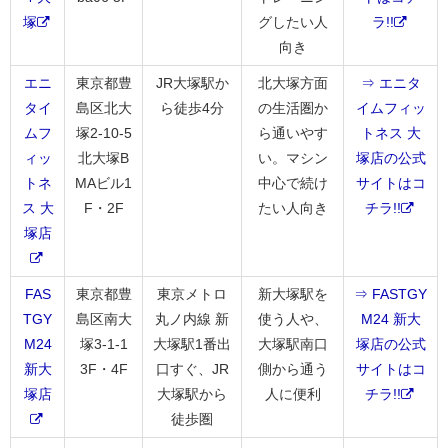
塚
グしたい人
ラ!!
向き
エニ
東京都豊
JR大塚駅か
北大塚方面
⇒ エニタ
タイ
島区北大
ら徒歩4分
の生活圏か
イムフィッ
ムフ
塚2-10-5
ら通いやす
トネス 大
ィッ
北大塚B
い。マシン
塚店の公式
トネ
MAビル1
中心で続け
サイトはコ
ス 大
F・2F
たい人向き
チラ!!
塚店
FAS
東京都豊
東京メトロ
新大塚駅を
⇒ FASTGY
TGY
島区南大
丸ノ内線 新
使う人や、
M24 新大
M24
塚3-1-1
大塚駅1番出
大塚駅南口
塚店の公式
新大
3F・4F
口すぐ、JR
側から通う
サイトはコ
塚店
大塚駅から
人に便利
チラ!!
徒歩圏