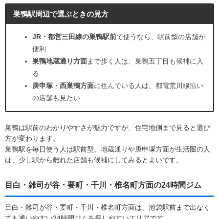
巣鴨駅周辺で選ぶときの見方
JR・都営三田線の巣鴨駅前
で使うなら、駅前型の店舗が
便利
巣鴨地蔵通り方面
まで歩く人は、巣鴨五丁目も候補に入
る
庚申塚・西巣鴨方面
に住んでいる人は、都電荒川線沿い
の店舗も見たい
巣鴨は駅前のわかりやすさが魅力ですが、住宅地側まで見ると選び
方が変わります。
巣鴨駅を毎日使う人は駅前型、地蔵通りや庚申塚方面が生活圏の人
は、少し駅から離れた店舗も候補にしてみるとよいです。
目白・雑司が谷・要町・千川・椎名町方面の24時間ジム
目白・雑司が谷・要町・千川・椎名町方面は、池袋駅前まで出なく
ても通いやすい24時間ジムを探しやすいエリアです。