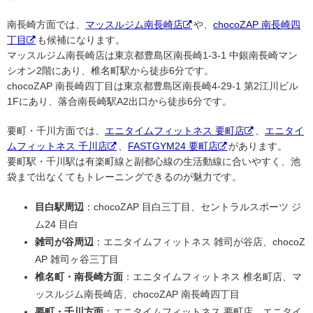
南長崎方面では、
マッスルジム南長崎店
や、
chocoZAP 南長崎四
丁目
も候補になります。
マッスルジム南長崎店は東京都豊島区南長崎1-3-1 中銀南長崎マン
シオン2階にあり、椎名町駅から徒歩6分です。
chocoZAP 南長崎四丁目は東京都豊島区南長崎4-29-1 第2江川ビル
1Fにあり、落合南長崎駅A2出口から徒歩6分です。
要町・千川方面では、
エニタイムフィットネス 要町店
、
エニタイ
ムフィットネス 千川店
、
FASTGYM24 要町店
があります。
要町駅・千川駅は有楽町線と副都心線の生活動線に合いやすく、池
袋まで出なくてもトレーニングできるのが魅力です。
目白駅周辺
：chocoZAP 目白三丁目、セントラルスポーツ ジ
ム24 目白
雑司が谷周辺
：エニタイムフィットネス 雑司が谷店、chocoZ
AP 雑司ヶ谷三丁目
椎名町・南長崎方面
：エニタイムフィットネス 椎名町店、マ
ッスルジム南長崎店、chocoZAP 南長崎四丁目
要町・千川方面
：エニタイムフィットネス 要町店、エニタイ