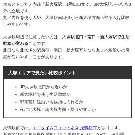
東京メトロ丸ノ内線「新大塚駅」1番出口すぐ、JR大塚駅から徒歩8
分の立地です。
丸ノ内線を使う人や、大塚駅南口側から新大塚方面へ帰る人は比較
しやすいです。
大塚駅周辺で注意したいのは、
大塚駅北口・南口・新大塚駅で生活
動線が変わる
ことです。
北口なら北大塚の駅前型、南口・新大塚寄りなら丸ノ内線沿いの店
舗が使いやすいことがあります。
大塚エリアで見たい比較ポイント
JR大塚駅北口から近いか
新大塚駅を使う生活動線か
都電荒川線沿いも候補に入れるか
夜に北大塚・南大塚方面へ帰りやすいか
巣鴨駅前では、
エニタイムフィットネス 巣鴨店
があります。
所在地は東京都豊島区巣鴨1-11-1 巣鴨ダイヤビル2Fで、JR山手