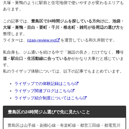
大塚・巣鴨のように駅前と住宅地側で使いやすさが変わるエリアも
あります。
この記事では、
豊島区で24時間ジムを探している方向けに、池袋・
大塚・巣鴨・目白・要町・千川・椎名町・雑司が谷周辺の選び方
を
整理します。
ライターは、
rizap-review.xyz
を運営している和久井朗です。
私自身も、ジム通いを続ける中で「施設の良さ」だけでなく、
帰り
道・駅出口・生活動線に合っているか
がかなり大事だと感じていま
す。
私のライザップ体験については、以下の記事でもまとめています。
ライザップでの体験記録はこちら
ライザップ関連ブログはこちら
ライザップ紹介制度についてはこちら
豊島区の24時間ジム選びで先に見たいこと
豊島区は山手線・副都心線・有楽町線・都営三田線・都電荒川