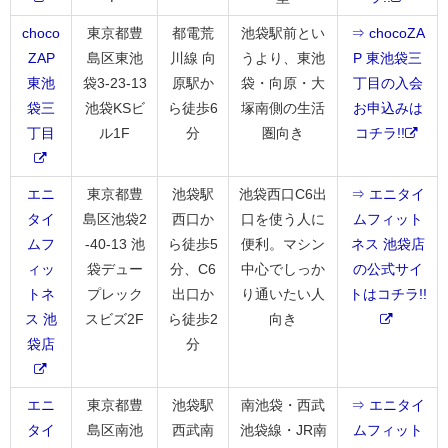
choco
東京都豊
都電荒
池袋駅前とい
⇒ chocoZA
ZAP
島区東池
川線 向
うより、東池
P 東池袋三
東池
袋3-23-13
原駅か
袋・向原・大
丁目の入会
袋三
池袋KSビ
ら徒歩6
塚南側の生活
お申込みは
丁目
ル1F
分
圏向き
コチラ!!
エニ
東京都豊
池袋駅
池袋西口C6出
⇒ エニタイ
タイ
島区池袋2
西口か
口を使う人に
ムフィット
ムフ
-40-13 池
ら徒歩5
便利。マシン
ネス 池袋店
ィッ
袋デュー
分、C6
中心でしっか
の公式サイ
トネ
プレック
出口か
り通いたい人
トはコチラ!!
ス 池
スビズ2F
ら徒歩2
向き
袋店
分
エニ
東京都豊
池袋駅
南池袋・西武
⇒ エニタイ
タイ
島区南池
西武南
池袋線・JR南
ムフィット