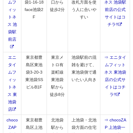
ムフ
袋1-16-18
口から
改札方面を使
ネス 池袋駅
ィッ
face池袋2
徒歩2分
う人に合いや
前店の公式
トネ
F
すい
サイトはコ
ス 池
チラ!!
袋駅
前店
エニ
東京都豊
東京メ
池袋駅前の混
⇒ エニタイ
タイ
島区東池
トロ有
雑を避けて、
ムフィット
ムフ
袋3-20-3
楽町線
東池袋側で通
ネス 東池袋
ィッ
東池袋SS
東池袋
いたい人向き
店の公式サ
トネ
ビルB1F
駅から
イトはコチ
ス 東
徒歩8分
ラ!!
池袋
店
choco
東京都豊
北池袋
上池袋・北池
⇒ chocoZA
ZAP
島区上池
駅から
袋方面の住宅
P 上池袋一