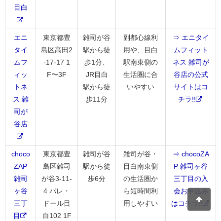
目白
エニ
東京都豊
雑司が谷
副都心線利
⇒ エニタイ
タイ
島区高田2
駅から徒
用や、目白
ムフィット
ムフ
-17-17 1
歩1分、
駅南東側の
ネス 雑司が
ィッ
F〜3F
JR目白
生活圏に合
谷店の公式
トネ
駅から徒
いやすい
サイトはコ
ス 雑
歩11分
チラ!!
司が
谷店
choco
東京都豊
雑司が谷
雑司が谷・
⇒ chocoZA
ZAP
島区雑司
駅から徒
目白南東側
P 雑司ヶ谷
雑司
が谷3-11-
歩6分
の生活圏か
三丁目の入
ヶ谷
4 パレ・
ら短時間利
会お申込み
三丁
ドール目
用しやすい
はコチラ!!
目
白102 1F