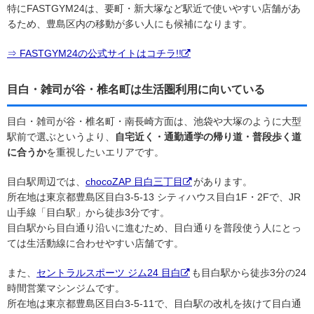
特にFASTGYM24は、要町・新大塚など駅近で使いやすい店舗があ
るため、豊島区内の移動が多い人にも候補になります。
⇒ FASTGYM24の公式サイトはコチラ!!
目白・雑司が谷・椎名町は生活圏利用に向いている
目白・雑司が谷・椎名町・南長崎方面は、池袋や大塚のように大型
駅前で選ぶというより、
自宅近く・通勤通学の帰り道・普段歩く道
に合うか
を重視したいエリアです。
目白駅周辺では、
chocoZAP 目白三丁目
があります。
所在地は東京都豊島区目白3-5-13 シティハウス目白1F・2Fで、JR
山手線「目白駅」から徒歩3分です。
目白駅から目白通り沿いに進むため、目白通りを普段使う人にとっ
ては生活動線に合わせやすい店舗です。
また、
セントラルスポーツ ジム24 目白
も目白駅から徒歩3分の24
時間営業マシンジムです。
所在地は東京都豊島区目白3-5-11で、目白駅の改札を抜けて目白通