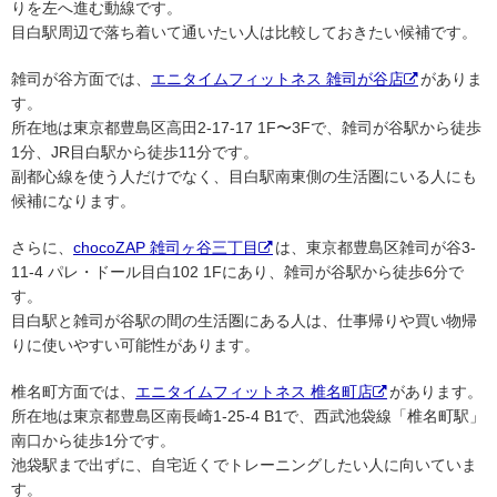
りを左へ進む動線です。
目白駅周辺で落ち着いて通いたい人は比較しておきたい候補です。
雑司が谷方面では、
エニタイムフィットネス 雑司が谷店
がありま
す。
所在地は東京都豊島区高田2-17-17 1F〜3Fで、雑司が谷駅から徒歩
1分、JR目白駅から徒歩11分です。
副都心線を使う人だけでなく、目白駅南東側の生活圏にいる人にも
候補になります。
さらに、
chocoZAP 雑司ヶ谷三丁目
は、東京都豊島区雑司が谷3-
11-4 パレ・ドール目白102 1Fにあり、雑司が谷駅から徒歩6分で
す。
目白駅と雑司が谷駅の間の生活圏にある人は、仕事帰りや買い物帰
りに使いやすい可能性があります。
椎名町方面では、
エニタイムフィットネス 椎名町店
があります。
所在地は東京都豊島区南長崎1-25-4 B1で、西武池袋線「椎名町駅」
南口から徒歩1分です。
池袋駅まで出ずに、自宅近くでトレーニングしたい人に向いていま
す。