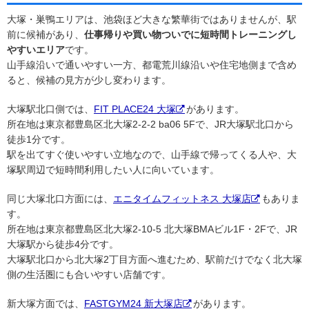
大塚・巣鴨エリアは、池袋ほど大きな繁華街ではありませんが、駅
前に候補があり、
仕事帰りや買い物ついでに短時間トレーニングし
やすいエリア
です。
山手線沿いで通いやすい一方、都電荒川線沿いや住宅地側まで含め
ると、候補の見方が少し変わります。
大塚駅北口側では、
FIT PLACE24 大塚
があります。
所在地は東京都豊島区北大塚2-2-2 ba06 5Fで、JR大塚駅北口から
徒歩1分です。
駅を出てすぐ使いやすい立地なので、山手線で帰ってくる人や、大
塚駅周辺で短時間利用したい人に向いています。
同じ大塚北口方面には、
エニタイムフィットネス 大塚店
もありま
す。
所在地は東京都豊島区北大塚2-10-5 北大塚BMAビル1F・2Fで、JR
大塚駅から徒歩4分です。
大塚駅北口から北大塚2丁目方面へ進むため、駅前だけでなく北大塚
側の生活圏にも合いやすい店舗です。
新大塚方面では、
FASTGYM24 新大塚店
があります。