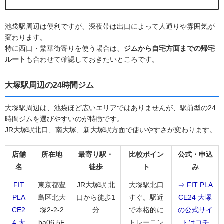
池袋駅周辺は便利ですが、深夜帯は出口によって人通りや雰囲気が
変わります。
特に西口・繁華街寄りを使う場合は、
ジムから自宅方面までの帰宅
ルート
も合わせて確認しておきたいところです。
大塚駅周辺の24時間ジム
大塚駅周辺は、池袋ほど広いエリアではありませんが、駅前型の24
時間ジムを選びやすいのが特徴です。
JR大塚駅北口、南大塚、新大塚駅方面で使いやすさが変わります。
店舗
所在地
最寄り駅・
比較ポイン
公式・申込
名
徒歩
ト
み
FIT
東京都豊
JR大塚駅 北
大塚駅北口
⇒ FIT PLA
PLA
島区北大
口から徒歩1
すぐ。駅近
CE24 大塚
CE2
塚2-2-2
分
で本格的に
の公式サイ
4 大
ba06 5F
トレーニン
トはコチ