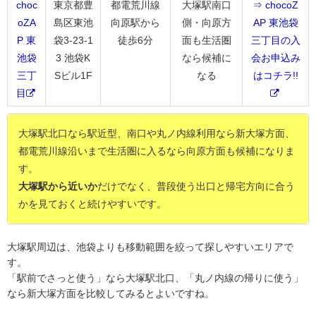
choc
東京都豊
都電荒川線
大塚駅南口
⇒ chocoZ
oZA
島区東池
向原駅から
側・向原方
AP 東池袋
P 東
袋3-23-1
徒歩6分
面も生活圏
三丁目の入
池袋
3 池袋K
なら候補に
会お申込み
三丁
Sビル1F
なる
はコチラ!!
目
大塚駅北口なら駅近型、南口や丸ノ内線利用なら新大塚方面、
都電荒川線沿いまで生活圏に入るなら向原方面も候補になりま
す。
大塚駅から近いか
だけでなく、普段使う出口と帰宅方向に合う
かを見ておくと続けやすいです。
大塚駅周辺は、池袋よりも移動範囲を絞って探しやすいエリアで
す。
「駅前でさっと使う」なら大塚駅北口、「丸ノ内線の帰りに使う」
なら新大塚方面を比較してみるとよいですね。