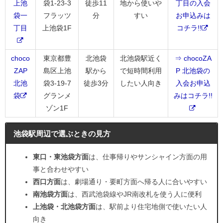
上池
袋1-23-3
徒歩11
地から使いや
丁目の入会
袋一
フラッツ
分
すい
お申込みは
丁目
上池袋1F
コチラ!!
choco
東京都豊
北池袋
北池袋駅近く
⇒ chocoZA
ZAP
島区上池
駅から
で短時間利用
P 北池袋の
北池
袋3-19-7
徒歩3分
したい人向き
入会お申込
袋
グランメ
みはコチラ!!
ゾン1F
池袋駅周辺で選ぶときの見方
東口・東池袋方面
は、仕事帰りやサンシャイン方面の用
事と合わせやすい
西口方面
は、劇場通り・要町方面へ帰る人に合いやすい
南池袋方面
は、西武池袋線やJR南改札を使う人に便利
上池袋・北池袋方面
は、駅前より住宅地側で使いたい人
向き