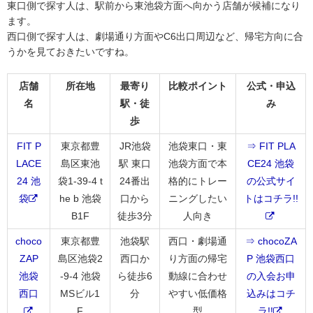
東口側で探す人は、駅前から東池袋方面へ向かう店舗が候補になり
ます。
西口側で探す人は、劇場通り方面やC6出口周辺など、帰宅方向に合
うかを見ておきたいですね。
店舗
所在地
最寄り
比較ポイント
公式・申込
名
駅・徒
み
歩
FIT P
東京都豊
JR池袋
池袋東口・東
⇒ FIT PLA
LACE
島区東池
駅 東口
池袋方面で本
CE24 池袋
24 池
袋1-39-4 t
24番出
格的にトレー
の公式サイ
袋
he b 池袋
口から
ニングしたい
トはコチラ!!
B1F
徒歩3分
人向き
choco
東京都豊
池袋駅
西口・劇場通
⇒ chocoZA
ZAP
島区池袋2
西口か
り方面の帰宅
P 池袋西口
池袋
-9-4 池袋
ら徒歩6
動線に合わせ
の入会お申
西口
MSビル1
分
やすい低価格
込みはコチ
F
型
ラ!!