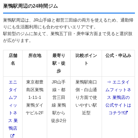
巣鴨駅周辺の24時間ジム
巣鴨駅周辺は、JR山手線と都営三田線の両方を使えるため、通勤帰
りにも生活圏利用にも合わせやすいエリアです。
駅前型のジムに加えて、巣鴨五丁目・庚申塚方面まで見ると選択肢
が広がります。
店舗
所在地
最寄り
比較ポイン
公式・申込み
名
駅・徒
ト
歩
エニ
東京都豊
JR山手
巣鴨駅南口
⇒ エニタイ
タイ
島区巣鴨
線・都
側・白山通
ムフィットネ
ムフ
1-11-1
営三田
り方面で使
ス 巣鴨店の
ィッ
巣鴨ダイ
線 巣鴨
いやすい駅
公式サイトは
トネ
ヤビル2F
駅から
近型
コチラ!!
ス 巣
徒歩2分
鴨店