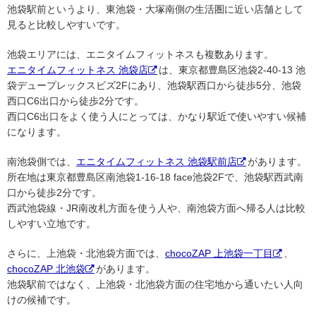
池袋駅前というより、東池袋・大塚南側の生活圏に近い店舗として
見ると比較しやすいです。
池袋エリアには、エニタイムフィットネスも複数あります。
エニタイムフィットネス 池袋店
は、東京都豊島区池袋2-40-13 池
袋デュープレックスビズ2Fにあり、池袋駅西口から徒歩5分、池袋
西口C6出口から徒歩2分です。
西口C6出口をよく使う人にとっては、かなり駅近で使いやすい候補
になります。
南池袋側では、
エニタイムフィットネス 池袋駅前店
があります。
所在地は東京都豊島区南池袋1-16-18 face池袋2Fで、池袋駅西武南
口から徒歩2分です。
西武池袋線・JR南改札方面を使う人や、南池袋方面へ帰る人は比較
しやすい立地です。
さらに、上池袋・北池袋方面では、
chocoZAP 上池袋一丁目
、
chocoZAP 北池袋
があります。
池袋駅前ではなく、上池袋・北池袋方面の住宅地から通いたい人向
けの候補です。