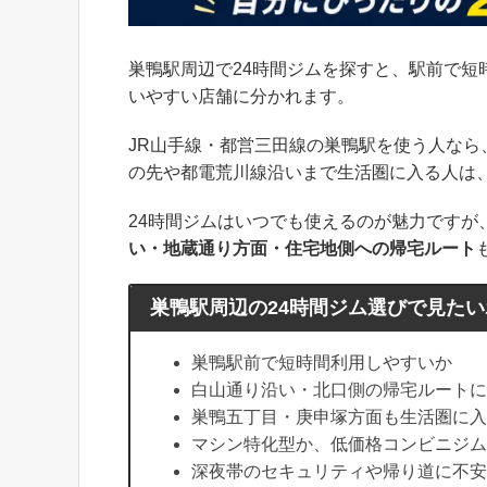
巣鴨駅周辺で24時間ジムを探すと、駅前で
いやすい店舗に分かれます。
JR山手線・都営三田線の巣鴨駅を使う人なら
の先や都電荒川線沿いまで生活圏に入る人は
24時間ジムはいつでも使えるのが魅力ですが
い・地蔵通り方面・住宅地側への帰宅ルート
巣鴨駅周辺の24時間ジム選びで見た
巣鴨駅前で短時間利用しやすいか
白山通り沿い・北口側の帰宅ルートに
巣鴨五丁目・庚申塚方面も生活圏に入
マシン特化型か、低価格コンビニジム
深夜帯のセキュリティや帰り道に不安