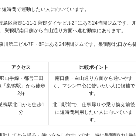
に短時間で運動したい人に向いています。
島区巣鴨1-11-1 巣鴨ダイヤビル2Fにある24時間ジムです。J
で、巣鴨駅南口側から白山通り方面へ進む動線にあります。
6 森川第二ビル7F・8Fにある24時間ジムです。巣鴨駅北口から
アクセス
比較ポイント
JR山手線・都営三田
南口側・白山通り方面から通いやす
線「巣鴨駅」から徒歩
く、マシン中心に使いたい人に候補で
2分
す。
巣鴨駅北口から徒歩1
北口駅前で、仕事帰りや乗り換え前後
分
に短時間利用したい人に向いていま
す。
け運動してから帰る」使い方をしやすいです。特に巣鴨駅は山手