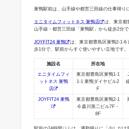
巣鴨駅前は、山手線や都営三田線の仕事帰り
エニタイムフィットネス 巣鴨店
は、東京都豊
山手線・都営三田線「巣鴨駅」から徒歩2分
JOYFIT24 巣鴨
は、東京都豊島区巣鴨2-1-
歩1分で、駅前からすぐ使いやすい立地です。
施設名
所在地
エニタイムフィ
東京都豊島区巣鴨1-1
ットネス 巣鴨
1-1 巣鴨ダイヤビル2
店
F
JOYFIT24 巣鴨
東京都豊島区巣鴨2-1
-6 森川第二ビル7F・
8F
駅前の24時間ジムは、通勤帰りに「少しだ