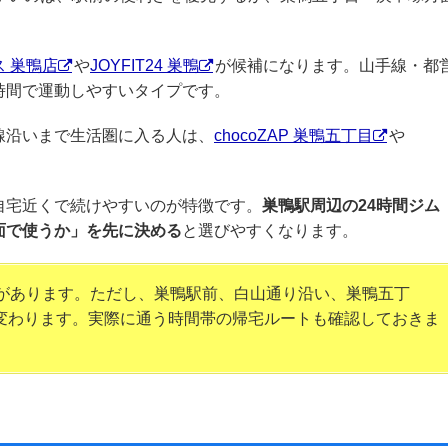
 巣鴨店
や
JOYFIT24 巣鴨
が候補になります。山手線・都
時間で運動しやすいタイプです。
線沿いまで生活圏に入る人は、
chocoZAP 巣鴨五丁目
や
。
自宅近くで続けやすいのが特徴です。
巣鴨駅周辺の24時間ジム
面で使うか」を先に決める
と選びやすくなります。
さがあります。ただし、巣鴨駅前、白山通り沿い、巣鴨五丁
変わります。実際に通う時間帯の帰宅ルートも確認しておきま