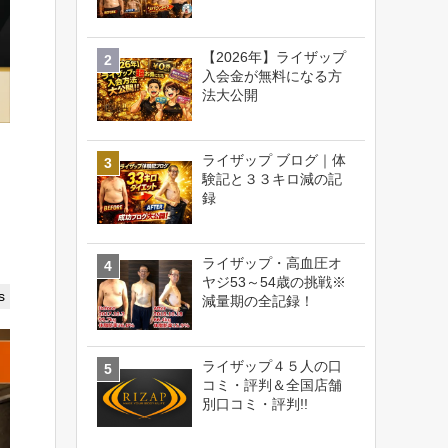
【2026年】ライザップ
入会金が無料になる方
法大公開
ライザップ ブログ｜体
験記と３３キロ減の記
録
ライザップ・高血圧オ
ヤジ53～54歳の挑戦※
s
減量期の全記録！
ライザップ４５人の口
コミ・評判＆全国店舗
別口コミ・評判!!