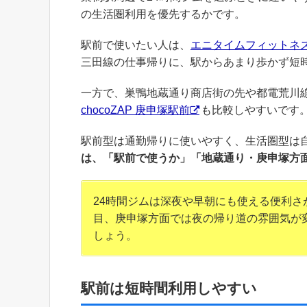
の生活圏利用を優先するかです。
駅前で使いたい人は、
エニタイムフィットネス
三田線の仕事帰りに、駅からあまり歩かず短
一方で、巣鴨地蔵通り商店街の先や都電荒川
chocoZAP 庚申塚駅前
も比較しやすいです
駅前型は通勤帰りに使いやすく、生活圏型は
は、「駅前で使うか」「地蔵通り・庚申塚方
24時間ジムは深夜や早朝にも使える便利
目、庚申塚方面では夜の帰り道の雰囲気が
しょう。
駅前は短時間利用しやすい