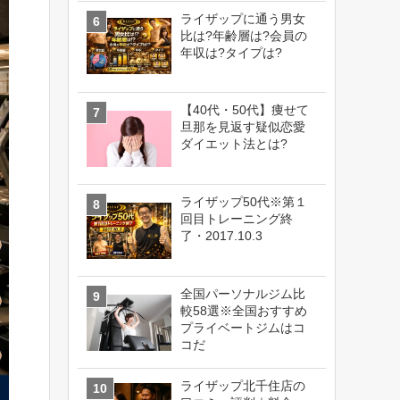
ライザップに通う男女
比は?年齢層は?会員の
年収は?タイプは?
【40代・50代】痩せて
旦那を見返す疑似恋愛
ダイエット法とは?
ライザップ50代※第１
回目トレーニング終
了・2017.10.3
全国パーソナルジム比
較58選※全国おすすめ
プライベートジムはコ
コだ
ライザップ北千住店の