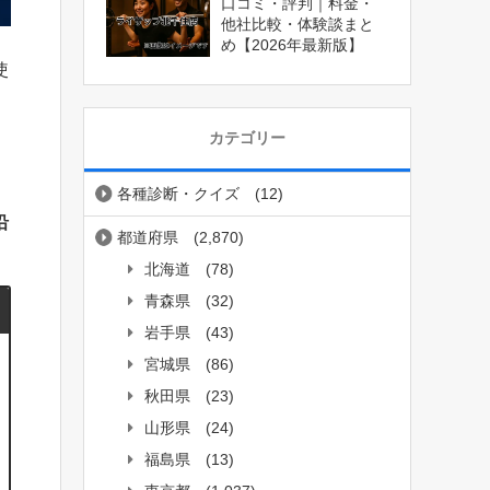
口コミ・評判｜料金・
他社比較・体験談まと
め【2026年最新版】
使
カテゴリー
各種診断・クイズ
(12)
沿
都道府県
(2,870)
北海道
(78)
青森県
(32)
岩手県
(43)
宮城県
(86)
秋田県
(23)
山形県
(24)
福島県
(13)