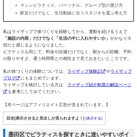
マシンピラティス、パーソナル、グループ型の選び方
駅近だけでなく、生活動線に合うスタジオを選ぶ考え方
私はライザップで体づくりを経験してから、運動を続けるうえで
「施設の内容」だけでなく「生活の中に入れやすいか」
がかなり大
切だと感じるようになりました。
ピラティスも同じで、料金や設備だけでなく、駅からの距離、予約
の取りやすさ、通う時間帯との相性まで見ておきたいところです。
私の体づくりの体験については、
ライザップ体験記
や
ライザップ
ブログ
にもまとめています。
ライザップを検討している方は、
ライザップ紹介制度の解説ページ
も参考にしてみてください。
【本ページはアフィリエイト広告が含まれています。】
目次(表示させると見出しが見られますよ！)
[
表示する
]
墨田区でピラティスを探すときに迷いやすいポイ