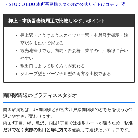
⇒ STUDIO.EDU 本所吾妻橋スタジオの公式サイトはコチラ!!
押上・本所吾妻橋周辺で比較しやすいポイント
押上駅・とうきょうスカイツリー駅・本所吾妻橋駅・浅
草駅をまたいで探せる
観光地寄りでも、向島・吾妻橋・業平の生活動線に合い
やすい
駅出口によって歩く方向が変わる
グループ型とパーソナル型の両方を比較できる
両国駅周辺のピラティススタジオ
両国駅周辺は、JR両国駅と都営大江戸線両国駅のどちらを使うかで
通いやすさが変わります。
両国4丁目、緑、亀沢、両国1丁目では徒歩ルートが違うため、
駅名
だけでなく実際の出口と帰宅方向
を確認して選びたいエリアです。