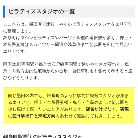
ピラティススタジオの一覧
ここからは、墨田区で比較しやすいピラティススタジオをエリア別
に整理します。
錦糸町はマシンピラティスやパーソナル型の選択肢が多く、押上・
本所吾妻橋はスカイツリー周辺や浅草側まで徒歩圏を広げて見たい
エリアです。
両国はJR両国駅と都営大江戸線両国駅で通いやすさが変わり、曳
舟・向島方面は住宅地からの徒歩・自転車利用も含めて考えると選
びやすくなります。
同じ墨田区内でも、錦糸町のように駅前に複数スタジオが集ま
るエリアと、押上・本所吾妻橋・曳舟・向島のように徒歩圏を
少し広げて探したいエリアがあります。
店名だけでなく、実際
に使う駅出口と帰宅方向
もあわせて確認しておきましょう。
錦糸町駅周辺のピラティススタジオ