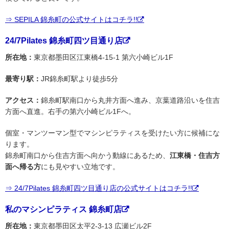
⇒ SEPILA 錦糸町の公式サイトはコチラ!!
24/7Pilates 錦糸町四ツ目通り店
所在地：
東京都墨田区江東橋4-15-1 第六小崎ビル1F
最寄り駅：
JR錦糸町駅より徒歩5分
アクセス：
錦糸町駅南口から丸井方面へ進み、京葉道路沿いを住吉
方面へ直進。右手の第六小崎ビル1Fへ。
個室・マンツーマン型でマシンピラティスを受けたい方に候補にな
ります。
錦糸町南口から住吉方面へ向かう動線にあるため、
江東橋・住吉方
面へ帰る方
にも見やすい立地です。
⇒ 24/7Pilates 錦糸町四ツ目通り店の公式サイトはコチラ!!
私のマシンピラティス 錦糸町店
所在地：
東京都墨田区太平2-3-13 広瀬ビル2F