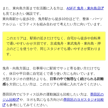
また、東向島方面まで生活圏に入る方は、
ASFiT 曳舟・東向島店
も見ておきたい施設です。
東向島駅から徒歩2分、曳舟駅から徒歩10分ほどで、整体・パーソ
ナルジム・ピラティスを組み合わせて考えたい方に向いています。
このエリアは、駅前の近さだけでなく、自宅から徒歩や自転車
で通いやすいかが大切です。京成曳舟・東武曳舟・東向島・押
上のどこを使うかで、同じスタジオでも通いやすさが変わりま
す。
曳舟・向島方面は、仕事帰りに駅前でサッと寄る使い方だけでな
く、休日や平日昼に自宅近くで通う使い方にも向いています。
大型スタジオの便利さよりも、
日常の中で無理なく続けられる距離
感
を大切にしたい方は、このエリアも候補に入れてみてください。
墨田区内でピラティス以外の運動施設も比較したい方は、
墨田区の
ジム比較
や、ヨガも気になる方向けの
墨田区のヨガスタジオ比較
も参考にしてみてください。