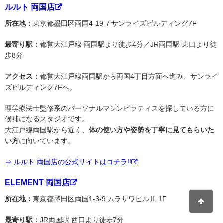
ルルト 両国店
所在地：
東京都墨田区両国4-19-7 サンライズビルディング7F
最寄り駅：
都営大江戸線 両国駅より徒歩4分／JR両国駅 東口より徒
歩8分
アクセス：
都営大江戸線両国駅から両国4丁目方面へ進み、サンライ
ズビルディング7Fへ。
理学療法士監修系のパーソナルマシンピラティスを探している方に
候補になるスタジオです。
大江戸線両国駅から近く、
体の使い方や姿勢を丁寧に見てもらいた
い方
に向いています。
⇒ ルルト 両国店の公式サイトはコチラ!!
ELEMENT 両国店
所在地：
東京都墨田区両国1-3-9 ムラサワビルⅡ 1F
最寄り駅：
JR両国駅 西口より徒歩7分