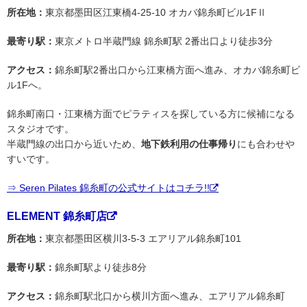
所在地：
東京都墨田区江東橋4-25-10 オカバ錦糸町ビル1FⅡ
最寄り駅：
東京メトロ半蔵門線 錦糸町駅 2番出口より徒歩3分
アクセス：
錦糸町駅2番出口から江東橋方面へ進み、オカバ錦糸町ビ
ル1Fへ。
錦糸町南口・江東橋方面でピラティスを探している方に候補になる
スタジオです。
半蔵門線の出口から近いため、
地下鉄利用の仕事帰り
にも合わせや
すいです。
⇒ Seren Pilates 錦糸町の公式サイトはコチラ!!
ELEMENT 錦糸町店
所在地：
東京都墨田区横川3-5-3 エアリアル錦糸町101
最寄り駅：
錦糸町駅より徒歩8分
アクセス：
錦糸町駅北口から横川方面へ進み、エアリアル錦糸町