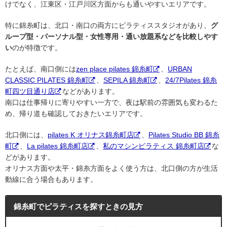
けでなく、江東区・江戸川区方面からも通いやすいエリアです。
特に錦糸町は、北口・南口の両方にピラティススタジオがあり、
グ
ループ型・パーソナル型・女性専用・通い放題系などを比較しやす
い
のが特徴です。
たとえば、南口側には
zen place pilates 錦糸町
、
URBAN
CLASSIC PILATES 錦糸町
、
SEPILA 錦糸町
、
24/7Pilates 錦糸
町四ツ目通り店
などがあります。
南口は仕事帰りに寄りやすい一方で、夜は駅前の雰囲気も変わるた
め、帰り道も確認しておきたいエリアです。
北口側には、
pilates K オリナス錦糸町店
、
Pilates Studio BB 錦糸
町
、
La pilates 錦糸町店
、
私のマシンピラティス 錦糸町店
な
どがあります。
オリナス方面や太平・錦糸方面をよく使う方は、北口側の方が生活
動線に合う場合もあります。
錦糸町でピラティスを探すときの見方