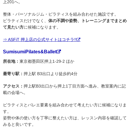
上201へ。
整体・パーソナルジム・ピラティスを組み合わせた施設です。
ピラティスだけでなく、
体の不調や姿勢、トレーニングまでまとめ
て見たい方
に候補になります。
⇒ ASFiT 押上店の公式サイトはコチラ!!
SumisumiPilates&Ballet
所在地：
東京都墨田区押上1-29-2 ほか
最寄り駅：
押上駅 B3出口より徒歩約4分
アクセス：
押上駅B3出口から押上1丁目方面へ進み、教室案内に記
載の会場へ。
ピラティスとバレエ要素を組み合わせて考えたい方に候補になりま
す。
姿勢や体の使い方を丁寧に整えたい方は、レッスン内容を確認して
みると良いです。