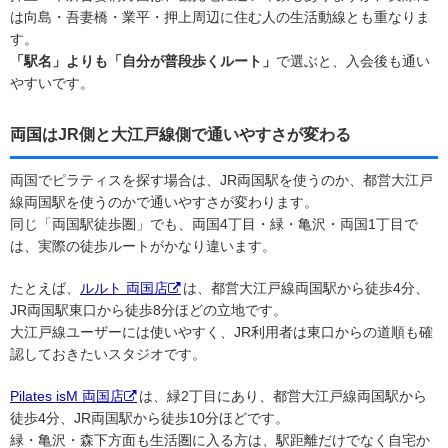
は向島・吾妻橋・業平・押上周辺に住む人の生活動線とも重なりま
す。
「駅名」よりも「自分が普段歩くルート」
で選ぶと、入会後も通い
やすいです。
両国はJR側と大江戸線側で通いやすさが変わる
両国でピラティスを探す場合は、JR両国駅を使うのか、都営大江戸
線両国駅を使うのかで通いやすさが変わります。
同じ「両国駅徒歩圏」でも、両国4丁目・緑・亀沢・両国1丁目で
は、実際の徒歩ルートがかなり違います。
たとえば、
ルルト 両国店
は、都営大江戸線両国駅から徒歩4分、
JR両国駅東口から徒歩8分ほどの立地です。
大江戸線ユーザーには使いやすく、JR利用者は東口からの道順も確
認しておきたいスタジオです。
Pilates isM 両国店
は、緑2丁目にあり、都営大江戸線両国駅から
徒歩4分、JR両国駅から徒歩10分ほどです。
緑・亀沢・森下方面も生活圏に入る方は、駅距離だけでなく自宅か