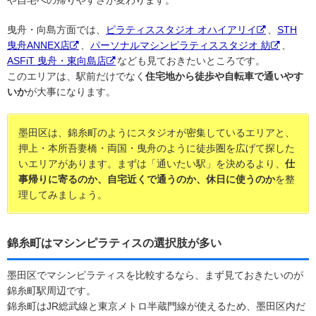
や自宅への帰りやすさが変わります。
曳舟・向島方面では、
ピラティススタジオ オハイアリイ
、
STH
曳舟ANNEX店
、
パーソナルマシンピラティススタジオ 紡
、
ASFiT 曳舟・東向島店
なども見ておきたいところです。
このエリアは、駅前だけでなく
住宅地から徒歩や自転車で通いやす
いか
が大事になります。
墨田区は、錦糸町のようにスタジオが密集しているエリアと、
押上・本所吾妻橋・両国・曳舟のように徒歩圏を広げて探した
いエリアがあります。まずは「通いたい駅」を決めるより、
仕
事帰りに寄るのか、自宅近くで通うのか、休日に使うのか
を整
理してみましょう。
錦糸町はマシンピラティスの選択肢が多い
墨田区でマシンピラティスを比較するなら、まず見ておきたいのが
錦糸町駅周辺です。
錦糸町はJR総武線と東京メトロ半蔵門線が使えるため、墨田区内だ