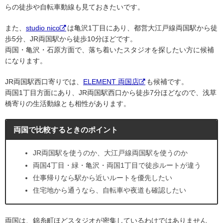
らの徒歩や自転車動線も見ておきたいです。
また、
studio nico
は亀沢1丁目にあり、都営大江戸線両国駅から徒
歩5分、JR両国駅から徒歩10分ほどです。
両国・亀沢・石原方面で、落ち着いたスタジオを探したい方に候補
になります。
JR両国駅西口寄りでは、
ELEMENT 両国店
も候補です。
両国1丁目方面にあり、JR両国駅西口から徒歩7分ほどなので、浅草
橋寄りの生活動線とも相性があります。
両国で比較するときのポイント
JR両国駅を使うのか、大江戸線両国駅を使うのか
両国4丁目・緑・亀沢・両国1丁目で徒歩ルートが違う
仕事帰りなら駅から近いルートを優先したい
住宅地から通うなら、自転車や夜道も確認したい
両国は、錦糸町ほどスタジオが密集しているわけではありません