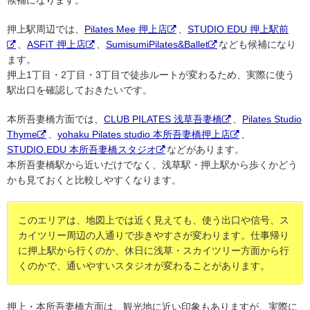
押上駅周辺では、
Pilates Mee 押上店
、
STUDIO.EDU 押上駅前
、
ASFiT 押上店
、
SumisumiPilates&Ballet
なども候補になり
ます。
押上1丁目・2丁目・3丁目で徒歩ルートが変わるため、実際に使う
駅出口を確認しておきたいです。
本所吾妻橋方面では、
CLUB PILATES 浅草吾妻橋
、
Pilates Studio
Thyme
、
yohaku Pilates studio 本所吾妻橋押上店
、
STUDIO.EDU 本所吾妻橋スタジオ
などがあります。
本所吾妻橋駅から近いだけでなく、浅草駅・押上駅から歩くかどう
かも見ておくと比較しやすくなります。
このエリアは、地図上では近く見えても、使う出口や信号、ス
カイツリー周辺の人通りで歩きやすさが変わります。仕事帰り
に押上駅から行くのか、休日に浅草・スカイツリー方面から行
くのかで、通いやすいスタジオが変わることがあります。
押上・本所吾妻橋方面は、観光地に近い印象もありますが、実際に