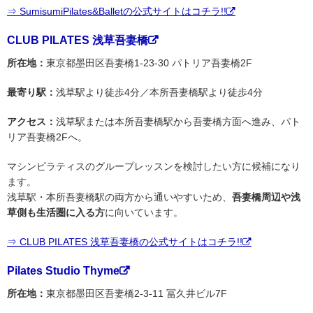
⇒ SumisumiPilates&Balletの公式サイトはコチラ!!
CLUB PILATES 浅草吾妻橋
所在地：
東京都墨田区吾妻橋1-23-30 パトリア吾妻橋2F
最寄り駅：
浅草駅より徒歩4分／本所吾妻橋駅より徒歩4分
アクセス：
浅草駅または本所吾妻橋駅から吾妻橋方面へ進み、パト
リア吾妻橋2Fへ。
マシンピラティスのグループレッスンを検討したい方に候補になり
ます。
浅草駅・本所吾妻橋駅の両方から通いやすいため、
吾妻橋周辺や浅
草側も生活圏に入る方
に向いています。
⇒ CLUB PILATES 浅草吾妻橋の公式サイトはコチラ!!
Pilates Studio Thyme
所在地：
東京都墨田区吾妻橋2-3-11 冨久井ビル7F