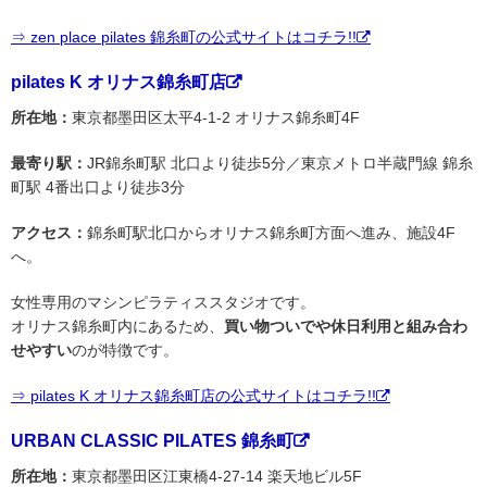
⇒ zen place pilates 錦糸町の公式サイトはコチラ!!
pilates K オリナス錦糸町店
所在地：
東京都墨田区太平4-1-2 オリナス錦糸町4F
最寄り駅：
JR錦糸町駅 北口より徒歩5分／東京メトロ半蔵門線 錦糸
町駅 4番出口より徒歩3分
アクセス：
錦糸町駅北口からオリナス錦糸町方面へ進み、施設4F
へ。
女性専用のマシンピラティススタジオです。
オリナス錦糸町内にあるため、
買い物ついでや休日利用と組み合わ
せやすい
のが特徴です。
⇒ pilates K オリナス錦糸町店の公式サイトはコチラ!!
URBAN CLASSIC PILATES 錦糸町
所在地：
東京都墨田区江東橋4-27-14 楽天地ビル5F