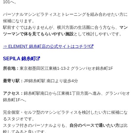
101へ。
パーソナルマシンピラティスとトレーニングを組み合わせたい方に
候補になります。
駅前すぐではありませんが、横川方面の生活圏に合う方なら、
マン
ツーマンで体を見てもらいやすい施設
として検討しやすいです。
⇒ ELEMENT 錦糸町店の公式サイトはコチラ!!
SEPILA 錦糸町
所在地：
東京都墨田区江東橋1-13-2 グランパセオ錦糸町1F
最寄り駅：
JR錦糸町駅 南口より徒歩4分
アクセス：
錦糸町駅南口から江東橋1丁目方面へ進み、グランパセオ
錦糸町1Fへ。
完全個室・セルフ型のマシンピラティスを検討したい方に候補にな
るスタジオです。
スタッフ付きのパーソナルよりも、
自分のペースで通いたい方
は比
較してみると良いです。