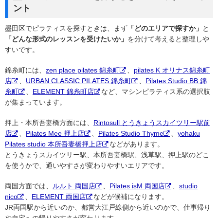
ント
墨田区でピラティスを探すときは、まず
「どのエリアで探すか」
と
「どんな形式のレッスンを受けたいか」
を分けて考えると整理しや
すいです。
錦糸町には、
zen place pilates 錦糸町
、
pilates K オリナス錦糸町
店
、
URBAN CLASSIC PILATES 錦糸町
、
Pilates Studio BB 錦
糸町
、
ELEMENT 錦糸町店
など、マシンピラティス系の選択肢
が集まっています。
押上・本所吾妻橋方面には、
Rintosull とうきょうスカイツリー駅前
店
、
Pilates Mee 押上店
、
Pilates Studio Thyme
、
yohaku
Pilates studio 本所吾妻橋押上店
などがあります。
とうきょうスカイツリー駅、本所吾妻橋駅、浅草駅、押上駅のどこ
を使うかで、通いやすさが変わりやすいエリアです。
両国方面では、
ルルト 両国店
、
Pilates isM 両国店
、
studio
nico
、
ELEMENT 両国店
などが候補になります。
JR両国駅から近いのか、都営大江戸線側から近いのかで、仕事帰り