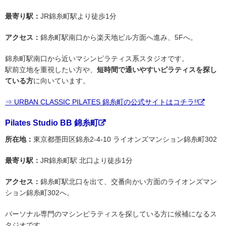
最寄り駅：
JR錦糸町駅より徒歩1分
アクセス：
錦糸町駅南口から楽天地ビル方面へ進み、5Fへ。
錦糸町駅南口から近いマシンピラティス系スタジオです。
駅前立地を重視したい方や、
短時間で通いやすいピラティスを探し
ている方
に向いています。
⇒ URBAN CLASSIC PILATES 錦糸町の公式サイトはコチラ!!
Pilates Studio BB 錦糸町
所在地：
東京都墨田区錦糸2-4-10 ライオンズマンション錦糸町302
最寄り駅：
JR錦糸町駅 北口より徒歩1分
アクセス：
錦糸町駅北口を出て、交番向かい方面のライオンズマン
ション錦糸町302へ。
パーソナル専門のマシンピラティスを探している方に候補になるス
タジオです。