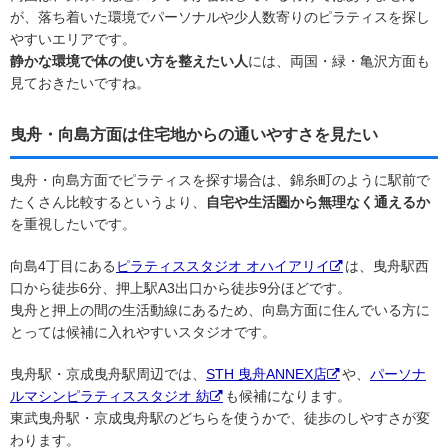
が、落ち着いた環境でパーソナルや少人数寄りのピラティスを探し
やすいエリアです。
静かな環境で体の使い方を整えたい人
には、両国・緑・亀沢方面も
見ておきたいですね。
曳舟・向島方面は住宅地からの通いやすさを見たい
曳舟・向島方面でピラティスを探す場合は、錦糸町のように駅前で
たくさん比較するというより、
自宅や生活圏から無理なく通えるか
を重視したいです。
向島4丁目にある
ピラティススタジオ オハイアリイ
は、曳舟駅西
口から徒歩6分、押上駅A3出口から徒歩9分ほどです。
曳舟と押上の間の生活動線にあるため、向島方面に住んでいる方に
とっては候補に入れやすいスタジオです。
曳舟駅・京成曳舟駅周辺では、
STH 曳舟ANNEX店
や、
パーソナ
ルマシンピラティススタジオ 紡
も候補になります。
東武曳舟駅・京成曳舟駅のどちらを使うかで、徒歩のしやすさが変
わります。