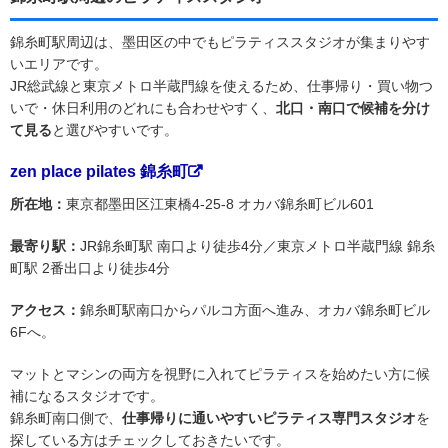
錦糸町駅周辺は、墨田区の中でもピラティススタジオが集まりやす
いエリアです。
JR総武線と東京メトロ半蔵門線を使えるため、仕事帰り・買い物つ
いで・休日利用のどれにも合わせやすく、
北口・南口で候補を分け
て見る
と選びやすいです。
zen place pilates 錦糸町
所在地：
東京都墨田区江東橋4-25-8 オカバ錦糸町ビル601
最寄り駅：
JR錦糸町駅 南口より徒歩4分／東京メトロ半蔵門線 錦糸
町駅 2番出口より徒歩4分
アクセス：
錦糸町駅南口からパルコ方面へ進み、オカバ錦糸町ビル
6Fへ。
マットとマシンの両方を視野に入れてピラティスを始めたい方に候
補になるスタジオです。
錦糸町南口側で、
仕事帰りに通いやすいピラティス専門スタジオ
を
探している方はチェックしておきたいです。