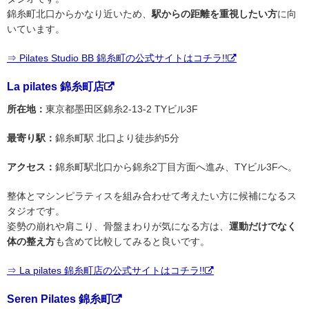
錦糸町北口からかなり近いため、
駅からの距離を重視したい方
に向
いています。
⇒ Pilates Studio BB 錦糸町の公式サイトはコチラ!!
La pilates 錦糸町店
所在地：
東京都墨田区錦糸2-13-2 TYビル3F
最寄り駅：
錦糸町駅 北口より徒歩約5分
アクセス：
錦糸町駅北口から錦糸2丁目方面へ進み、TYビル3Fへ。
整体とマシンピラティスを組み合わせて考えたい方に候補になるス
タジオです。
姿勢の崩れや肩こり、骨盤まわりが気になる方は、
運動だけでなく
体の整え方
も含めて比較してみると良いです。
⇒ La pilates 錦糸町店の公式サイトはコチラ!!
Seren Pilates 錦糸町