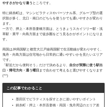
やすさがかなり違う
ところです。
特に錦糸町は、マシンピラティスやパーソナル系、グループ型の選
択肢が多く、北口・南口のどちらを使うかでも通いやすさが変わり
ます。
一方で、押上・本所吾妻橋方面は、とうきょうスカイツリー駅・浅
草駅・業平・向島方面まで徒歩圏をどう見るかがポイントになりま
す。
両国はJR両国駅と都営大江戸線両国駅で生活動線が変わりやすく、
曳舟・向島方面は住宅地から日常的に通いやすいかを見たいエリア
です。
「駅近だから便利そう」だけで決めるより、
自分が実際に使う駅出
口・帰宅方向・通う曜日
まで合わせて考えると選びやすくなります
(^^)
この記事でわかること
墨田区でピラティスを探すときに迷いやすいポイント
錦糸町・押上・本所吾妻橋・両国・曳舟周辺のエリア差