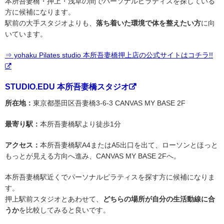
本所吾妻橋・押上・浅草の間でパーソナルピラティスを探している
方に候補になります。
駅前の大手スタジオよりも、
落ち着いた環境で体を整えたい方
に向
いています。
⇒ yohaku Pilates studio 本所吾妻橋押上店の公式サイトはコチラ!!
STUDIO.EDU 本所吾妻橋スタジオ
所在地：
東京都墨田区吾妻橋3-6-3 CANVAS MY BASE 2F
最寄り駅：
本所吾妻橋駅より徒歩1分
アクセス：
本所吾妻橋駅A4またはA5出口を出て、ローソンとほっと
もっとが見える方向へ進み、CANVAS MY BASE 2Fへ。
本所吾妻橋駅近くでパーソナルピラティスを探す方に候補になりま
す。
押上駅前スタジオとあわせて、
どちらの場所が自分の生活動線に合
うか
を比較してみると良いです。