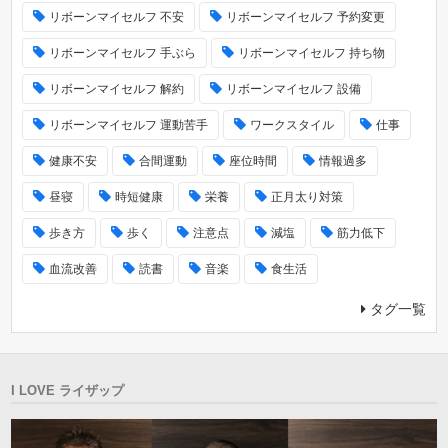
リボーンマイセルフ 不安
リボーンマイセルフ 予約変更
リボーンマイセルフ 手ぶら
リボーンマイセルフ 持ち物
リボーンマイセルフ 解約
リボーンマイセルフ 設備
リボーンマイセルフ 運動苦手
ワークスタイル
仕事
健康不安
合間運動
座位時間
情報過多
昼寝
時短健康
栄養
正月太り対策
歩き方
歩く
注意点
減塩
筋力低下
血流改善
読書
音楽
食生活
タグ一覧
I LOVE ライザップ