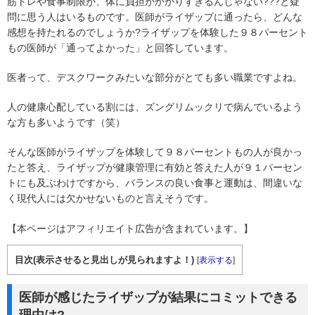
筋トレや食事制限が、体に負担がかかりすぎるんじゃない???と疑
問に思う人はいるものです。医師がライザップに通ったら、どんな
感想を持たれるのでしょうか?ライザップを体験した９８パーセント
もの医師が「通ってよかった」と回答しています。
医者って、デスクワークみたいな部分がとても多い職業ですよね。
人の健康心配している割には、ズングリムックリで病んでいるよう
な方も多いようです（笑）
そんな医師がライザップを体験して９８パーセントもの人が良かっ
たと答え、ライザップが健康管理に有効と答えた人が９１パーセン
トにも及ぶわけですから、バランスの良い食事と運動は、間違いな
く現代人には欠かせないものと言えそうです。
【本ページはアフィリエイト広告が含まれています。】
目次(表示させると見出しが見られますよ！)
[
表示する
]
医師が感じたライザップが結果にコミットできる
理由は?