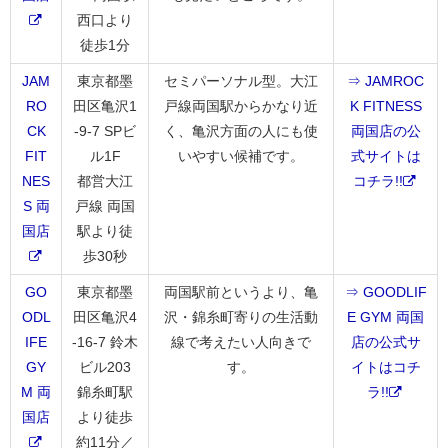
西口より
徒歩1分
JAM
東京都墨
セミパーソナル型。大江
⇒ JAMROC
RO
田区亀沢1
戸線両国駅からかなり近
K FITNESS
CK
-9-7 SPビ
く、亀沢方面の人にも使
両国店の公
FIT
ル1F
いやすい候補です。
式サイトは
NES
都営大江
コチラ!!
S 両
戸線 両国
国店
駅より徒
歩30秒
GO
東京都墨
両国駅前というより、亀
⇒ GOODLIF
ODL
田区亀沢4
沢・錦糸町寄りの生活動
E GYM 両国
IFE
-16-7 鈴木
線で考えたい人向きで
店の公式サ
GY
ビル203
す。
イトはコチ
M 両
錦糸町駅
ラ!!
国店
より徒歩
約11分／