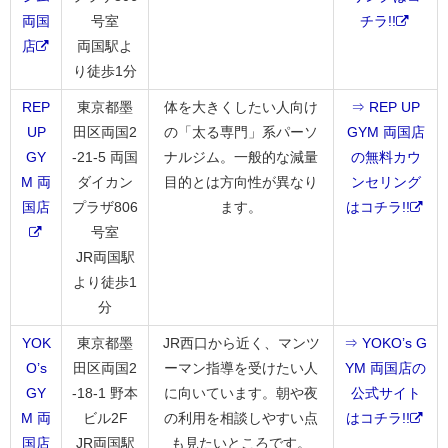
両国
号室
チラ!!
店
両国駅よ
り徒歩1分
REP
東京都墨
体を大きくしたい人向け
⇒ REP UP
UP
田区両国2
の「太る専門」系パーソ
GYM 両国店
GY
-21-5 両国
ナルジム。一般的な減量
の無料カウ
M 両
ダイカン
目的とは方向性が異なり
ンセリング
国店
プラザ806
ます。
はコチラ!!
号室
JR両国駅
より徒歩1
分
YOK
東京都墨
JR西口から近く、マンツ
⇒ YOKO’s G
O’s
田区両国2
ーマン指導を受けたい人
YM 両国店の
GY
-18-1 野本
に向いています。朝や夜
公式サイト
M 両
ビル2F
の利用を相談しやすい点
はコチラ!!
国店
JR両国駅
も見たいところです。