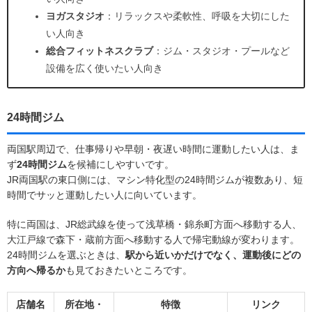
ヨガスタジオ
：リラックスや柔軟性、呼吸を大切にした
い人向き
総合フィットネスクラブ
：ジム・スタジオ・プールなど
設備を広く使いたい人向き
24時間ジム
両国駅周辺で、仕事帰りや早朝・夜遅い時間に運動したい人は、ま
ず
24時間ジム
を候補にしやすいです。
JR両国駅の東口側には、マシン特化型の24時間ジムが複数あり、短
時間でサッと運動したい人に向いています。
特に両国は、JR総武線を使って浅草橋・錦糸町方面へ移動する人、
大江戸線で森下・蔵前方面へ移動する人で帰宅動線が変わります。
24時間ジムを選ぶときは、
駅から近いかだけでなく、運動後にどの
方向へ帰るか
も見ておきたいところです。
店舗名
所在地・
特徴
リンク