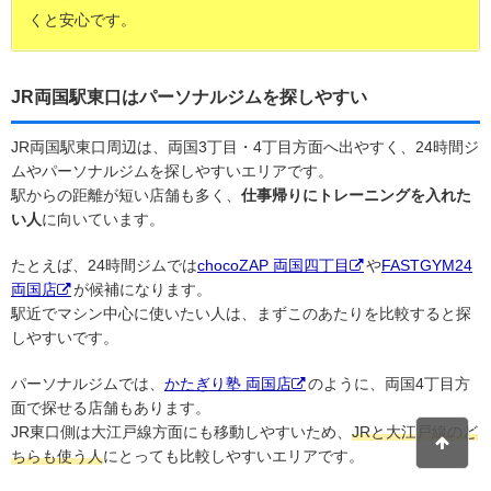
くと安心です。
JR両国駅東口はパーソナルジムを探しやすい
JR両国駅東口周辺は、両国3丁目・4丁目方面へ出やすく、24時間ジ
ムやパーソナルジムを探しやすいエリアです。
駅からの距離が短い店舗も多く、
仕事帰りにトレーニングを入れた
い人
に向いています。
たとえば、24時間ジムでは
chocoZAP 両国四丁目
や
FASTGYM24
両国店
が候補になります。
駅近でマシン中心に使いたい人は、まずこのあたりを比較すると探
しやすいです。
パーソナルジムでは、
かたぎり塾 両国店
のように、両国4丁目方
面で探せる店舗もあります。
JR東口側は大江戸線方面にも移動しやすいため、
JRと大江戸線のど
ちらも使う人
にとっても比較しやすいエリアです。