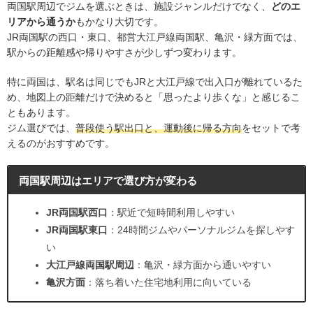
両国駅周辺でジムを選ぶときは、施設ジャンルだけでなく、
どのエ
リアから通うか
もかなり大切です。
JR両国駅の西口・東口、都営大江戸線両国駅、亀沢・緑方面では、
駅からの距離感や帰りやすさが少しずつ変わります。
特に両国は、駅名は同じでもJRと大江戸線で出入口が離れているた
め、地図上の距離だけで決めると「思ったより歩くな」と感じるこ
ともあります。
ジム選びでは、
普段使う駅出口と、運動後に帰る方向
をセットで考
えるのがおすすめです。
両国駅周辺はエリアで選び方が変わる
JR両国駅西口
：駅近で短時間利用しやすい
JR両国駅東口
：24時間ジムやパーソナルジムを探しやす
い
大江戸線両国駅周辺
：亀沢・緑方面から通いやすい
亀沢方面
：落ち着いた住宅地利用に向いている