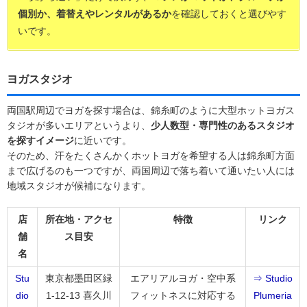
個別か、着替えやレンタルがあるか
を確認しておくと選びやす
いです。
ヨガスタジオ
両国駅周辺でヨガを探す場合は、錦糸町のように大型ホットヨガス
タジオが多いエリアというより、
少人数型・専門性のあるスタジオ
を探すイメージ
に近いです。
そのため、汗をたくさんかくホットヨガを希望する人は錦糸町方面
まで広げるのも一つですが、両国周辺で落ち着いて通いたい人には
地域スタジオが候補になります。
店
所在地・アクセ
特徴
リンク
舗
ス目安
名
Stu
東京都墨田区緑
エアリアルヨガ・空中系
⇒ Studio
dio
1-12-13 喜久川
フィットネスに対応する
Plumeria