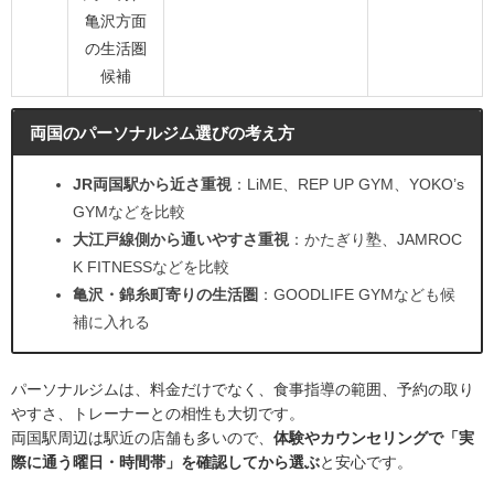
亀沢方面
の生活圏
候補
両国のパーソナルジム選びの考え方
JR両国駅から近さ重視
：LiME、REP UP GYM、YOKO’s
GYMなどを比較
大江戸線側から通いやすさ重視
：かたぎり塾、JAMROC
K FITNESSなどを比較
亀沢・錦糸町寄りの生活圏
：GOODLIFE GYMなども候
補に入れる
パーソナルジムは、料金だけでなく、食事指導の範囲、予約の取り
やすさ、トレーナーとの相性も大切です。
両国駅周辺は駅近の店舗も多いので、
体験やカウンセリングで「実
際に通う曜日・時間帯」を確認してから選ぶ
と安心です。