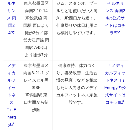
ルネ
東京都墨田区
ジム、スタジオ、プー
⇒ ルネサ
サン
両国2-10-14
ルなどを使いたい人向
ンス 両国2
ス 両
JR総武線 両
き。JR西口から近く、
4の公式サ
国2
国駅 西口より
仕事帰りや休日利用に
イトはコチ
4
徒歩3分／都
も検討しやすいです。
ラ!!
営大江戸線 両
国駅 A4出口
より徒歩7分
メデ
東京都墨田区
健康維持、体力づく
⇒ メディ
ィカ
両国3-21-1 グ
り、姿勢改善、生活習
カルフィッ
ルフ
レイスビル両
慣の見直しなどを相談
トネス T’s
ィッ
国8F
したい人向きのメディ
Energyの公
トネ
JR両国駅 東
カルフィットネス系施
式サイトは
ス
口方面から徒
設です。
コチラ!!
T’s E
歩圏
nerg
y