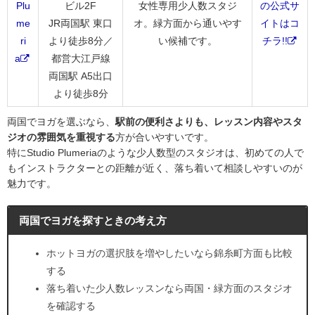
Plu
ビル2F
女性専用少人数スタジ
の公式サ
me
JR両国駅 東口
オ。緑方面から通いやす
イトはコ
ri
より徒歩8分／
い候補です。
チラ!!
a
都営大江戸線
両国駅 A5出口
より徒歩8分
両国でヨガを選ぶなら、
駅前の便利さよりも、レッスン内容やスタ
ジオの雰囲気を重視する
方が合いやすいです。
特にStudio Plumeriaのような少人数型のスタジオは、初めての人で
もインストラクターとの距離が近く、落ち着いて相談しやすいのが
魅力です。
両国でヨガを探すときの考え方
ホットヨガの選択肢を増やしたいなら錦糸町方面も比較
する
落ち着いた少人数レッスンなら両国・緑方面のスタジオ
を確認する