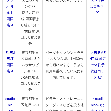
タジ
ズビルディ
もらいたい人向きです。
スン予約
オ ル
ング7F
はコチラ!!
ルト
都営大江戸
両国
線 両国駅よ
店
り徒歩4分／
JR両国駅 東
口より徒歩8
分
ELEM
東京都墨田
パーソナルマシンピラテ
⇒ ELEME
ENT
区両国1-3-9
ィス＆ジム型。1回30分
NT 両国店
両国
ムラサワビ
から通いやすく、手ぶら
の体験予
店
ルⅡ 1F
利用を重視したい人にも
約はコチ
JR両国駅 西
向いています。
ラ!!
口より徒歩7
分
studio
東京都墨田
ピラティス・トレーニン
⇒ studio
nic
区亀沢1-3-1
グ・ダンスなどを扱う地
nicoの公
o
7 1F
域密着型スタジオ。亀沢
式サイト