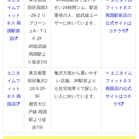
イムフ
田区両国3
すい24時間ジム。駅近
フィットネス
ィット
-26-2 リ
重視の人、総武線ユー
両国駅前店の
ネス 両
ブゴーシ
ザーに向いています。
公式サイトは
国駅前
ュA・T 1
コチラ!!
店
F-2F
JR総武線
両国駅よ
り徒歩2分
エニタ
東京都墨
亀沢方面から通いやす
⇒ エニタイム
イムフ
田区亀沢2
い店舗。JR駅前より
フィットネス
ィット
-10-5 2F-
も住宅地寄りで探した
両国店の公式
ネス 両
3F
い人に向いています。
サイトはコチ
国店
都営大江
ラ!!
戸線 両国
駅より徒
歩7分