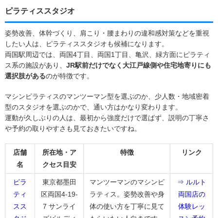
ピラティススタジオ
姿勢改善、体幹づくり、肩こり・腰まわりの違和感対策などを重視
したい人は、ピラティススタジオも候補になります。
両国駅周辺では、両国4丁目、両国1丁目、亀沢、緑方面にピラティ
ス系の施設があり、
JR駅前だけでなく大江戸線側や住宅地寄りにも
選択肢がある
のが特徴です。
マシンピラティスのマンツーマン型を選ぶのか、少人数・地域密着
型のスタジオを選ぶのかで、通い方はかなり変わります。
運動が久しぶりの人は、最初から強度だけで選ばず、説明の丁寧さ
や予約の取りやすさも見ておきたいですね。
店舗
所在地・ア
特徴
リンク
名
クセス目安
ピラ
東京都墨田
マンツーマンのマシンピ
⇒ ルルト
ティ
区両国4-19-
ラティス。姿勢改善や身
両国店の
スス
7 サンライ
体の使い方を丁寧に見て
体験レッ