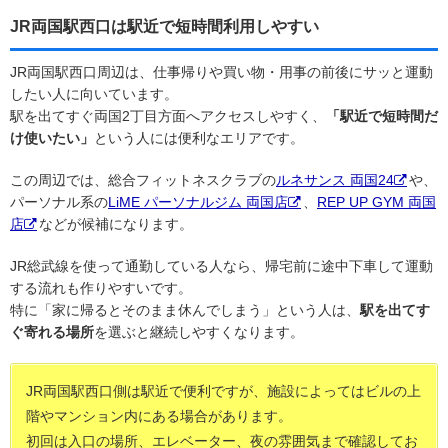
JR両国駅西口は駅近で短時間利用しやすい
JR両国駅西口周辺は、仕事帰りや買い物・用事の前後にサッと運動
したい人に向いています。
駅を出てすぐ両国2丁目方面へアクセスしやすく、
「駅近で短時間だ
け使いたい」
という人には便利なエリアです。
この周辺では、総合フィットネスクラブの
ルネサンス 両国24
や、
パーソナル系の
LiME パーソナルジム 両国店
、
REP UP GYM 両国
店
などが候補になります。
JR総武線を使って通勤している人なら、帰宅前に途中下車して運動
する流れも作りやすいです。
特に「家に帰るとそのまま休んでしまう」という人は、
駅を出てす
ぐ寄れる場所
を選ぶと継続しやすくなります。
JR両国駅西口側は駅近で便利ですが、施設によってはビルの上
階やマンション内にある場合があります。
初回は入口の場所、エレベーター、夜の雰囲気まで確認してお