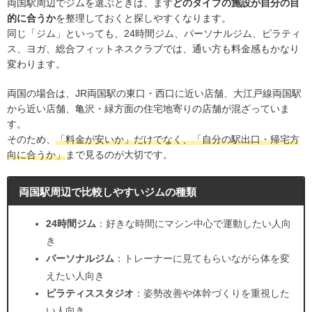
両国駅周辺でジムを選ぶときは、まず
どのタイプの施設が自分の目
的に合うか
を整理しておくと探しやすくなります。
同じ「ジム」といっても、24時間ジム、パーソナルジム、ピラティ
ス、ヨガ、総合フィットネスクラブでは、通い方も料金感もかなり
変わります。
両国の場合は、JR両国駅の東口・西口に近い店舗、大江戸線両国駅
から近い店舗、亀沢・緑方面の住宅地寄りの店舗が混ざっていま
す。
そのため、
「料金が安いか」だけでなく、「自分の駅出口・帰宅方
向に合うか」
まで見るのが大切です。
両国駅周辺で比較しやすいジムの種類
24時間ジム
：好きな時間にマシン中心で運動したい人向
き
パーソナルジム
：トレーナーに見てもらいながら体を変
えたい人向き
ピラティススタジオ
：姿勢改善や体幹づくりを重視した
い人向き