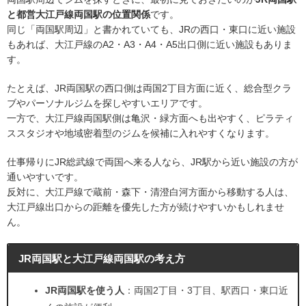
と都営大江戸線両国駅の位置関係
です。
同じ「両国駅周辺」と書かれていても、JRの西口・東口に近い施設
もあれば、大江戸線のA2・A3・A4・A5出口側に近い施設もありま
す。
たとえば、JR両国駅の西口側は両国2丁目方面に近く、総合型クラ
ブやパーソナルジムを探しやすいエリアです。
一方で、大江戸線両国駅側は亀沢・緑方面へも出やすく、ピラティ
ススタジオや地域密着型のジムを候補に入れやすくなります。
仕事帰りにJR総武線で両国へ来る人なら、JR駅から近い施設の方が
通いやすいです。
反対に、大江戸線で蔵前・森下・清澄白河方面から移動する人は、
大江戸線出口からの距離を優先した方が続けやすいかもしれませ
ん。
JR両国駅と大江戸線両国駅の考え方
JR両国駅を使う人
：両国2丁目・3丁目、駅西口・東口近