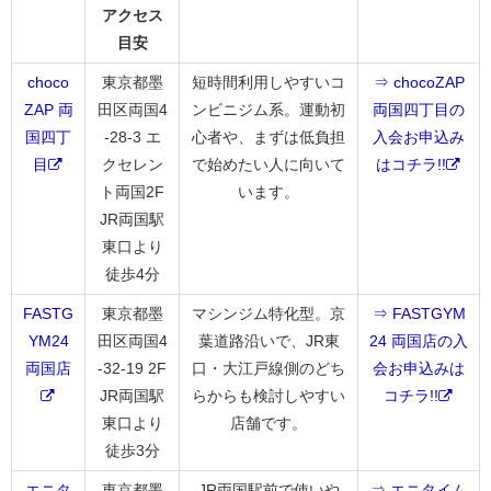
アクセス
目安
choco
東京都墨
短時間利用しやすいコ
⇒ chocoZAP
ZAP 両
田区両国4
ンビニジム系。運動初
両国四丁目の
国四丁
-28-3 エ
心者や、まずは低負担
入会お申込み
目
クセレン
で始めたい人に向いて
はコチラ!!
ト両国2F
います。
JR両国駅
東口より
徒歩4分
FASTG
東京都墨
マシンジム特化型。京
⇒ FASTGYM
YM24
田区両国4
葉道路沿いで、JR東
24 両国店の入
両国店
-32-19 2F
口・大江戸線側のどち
会お申込みは
JR両国駅
らからも検討しやすい
コチラ!!
東口より
店舗です。
徒歩3分
エニタ
東京都墨
JR両国駅前で使いや
⇒ エニタイム