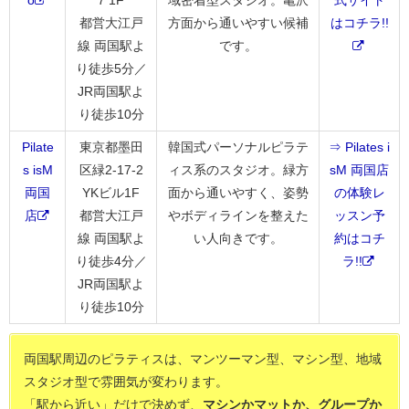
都営大江戸
方面から通いやすい候補
はコチラ!!
線 両国駅よ
です。
り徒歩5分／
JR両国駅よ
り徒歩10分
Pilate
東京都墨田
韓国式パーソナルピラテ
⇒ Pilates i
s isM
区緑2-17-2
ィス系のスタジオ。緑方
sM 両国店
両国
YKビル1F
面から通いやすく、姿勢
の体験レ
店
都営大江戸
やボディラインを整えた
ッスン予
線 両国駅よ
い人向きです。
約はコチ
り徒歩4分／
ラ!!
JR両国駅よ
り徒歩10分
両国駅周辺のピラティスは、マンツーマン型、マシン型、地域
スタジオ型で雰囲気が変わります。
「駅から近い」だけで決めず、
マシンかマットか、グループか