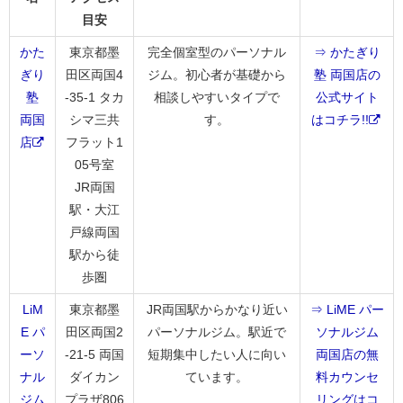
目安
かた
東京都墨
完全個室型のパーソナル
⇒ かたぎり
ぎり
田区両国4
ジム。初心者が基礎から
塾 両国店の
塾
-35-1 タカ
相談しやすいタイプで
公式サイト
両国
シマ三共
す。
はコチラ!!
店
フラット1
05号室
JR両国
駅・大江
戸線両国
駅から徒
歩圏
LiM
東京都墨
JR両国駅からかなり近い
⇒ LiME パー
E パ
田区両国2
パーソナルジム。駅近で
ソナルジム
ーソ
-21-5 両国
短期集中したい人に向い
両国店の無
ナル
ダイカン
ています。
料カウンセ
ジム
プラザ806
リングはコ