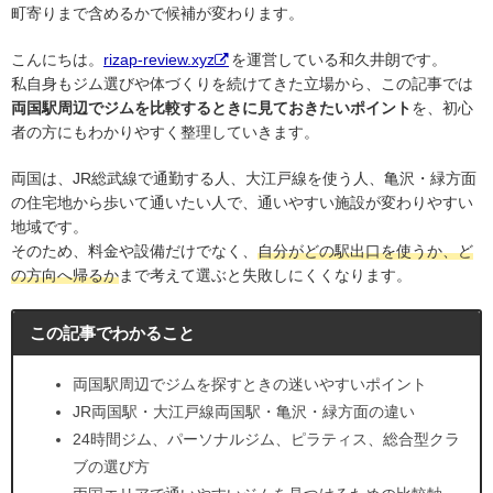
町寄りまで含めるかで候補が変わります。
こんにちは。
rizap-review.xyz
を運営している和久井朗です。
私自身もジム選びや体づくりを続けてきた立場から、この記事では
両国駅周辺でジムを比較するときに見ておきたいポイント
を、初心
者の方にもわかりやすく整理していきます。
両国は、JR総武線で通勤する人、大江戸線を使う人、亀沢・緑方面
の住宅地から歩いて通いたい人で、通いやすい施設が変わりやすい
地域です。
そのため、料金や設備だけでなく、
自分がどの駅出口を使うか、ど
の方向へ帰るか
まで考えて選ぶと失敗しにくくなります。
この記事でわかること
両国駅周辺でジムを探すときの迷いやすいポイント
JR両国駅・大江戸線両国駅・亀沢・緑方面の違い
24時間ジム、パーソナルジム、ピラティス、総合型クラ
ブの選び方