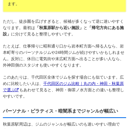
ます。
ただし、徒歩圏を広げすぎると、候補が多くなって逆に迷いやすく
なります。最初は
「秋葉原駅から近い施設」
と
「帰宅方向にある施
設」
に分けて見ると整理しやすいです。
たとえば、仕事帰りに昭和通り口から岩本町方面へ帰る人なら、岩
本町寄りのパーソナルジムや24時間ジムが続けやすいかもしれませ
ん。反対に、休日に電気街や末広町方面へ出ることが多い人なら、
外神田側のスタジオも使いやすくなります。
このあたりは、千代田区全体でジムを探す場合にも似ています。広
めに比較したい人は、
千代田区のジム比較｜丸の内・神田・秋葉原
で選ぶ
もあわせて見ると、神田・御茶ノ水方面との違いも整理し
やすいです。
パーソナル・ピラティス・暗闇系までジャンルが幅広い
秋葉原駅周辺は、ジムのジャンルが幅広いのも迷いやすい理由で