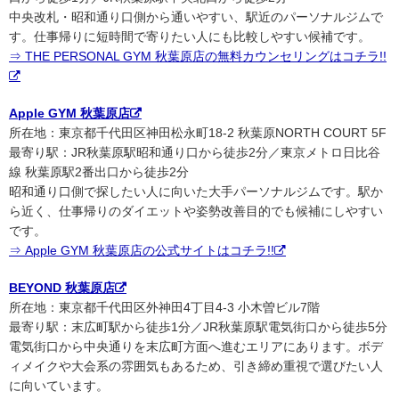
中央改札・昭和通り口側から通いやすい、駅近のパーソナルジムで
す。仕事帰りに短時間で寄りたい人にも比較しやすい候補です。
⇒ THE PERSONAL GYM 秋葉原店の無料カウンセリングはコチラ!!
Apple GYM 秋葉原店
所在地：東京都千代田区神田松永町18-2 秋葉原NORTH COURT 5F
最寄り駅：JR秋葉原駅昭和通り口から徒歩2分／東京メトロ日比谷
線 秋葉原駅2番出口から徒歩2分
昭和通り口側で探したい人に向いた大手パーソナルジムです。駅か
ら近く、仕事帰りのダイエットや姿勢改善目的でも候補にしやすい
です。
⇒ Apple GYM 秋葉原店の公式サイトはコチラ!!
BEYOND 秋葉原店
所在地：東京都千代田区外神田4丁目4-3 小木曽ビル7階
最寄り駅：末広町駅から徒歩1分／JR秋葉原駅電気街口から徒歩5分
電気街口から中央通りを末広町方面へ進むエリアにあります。ボデ
ィメイクや大会系の雰囲気もあるため、引き締め重視で選びたい人
に向いています。