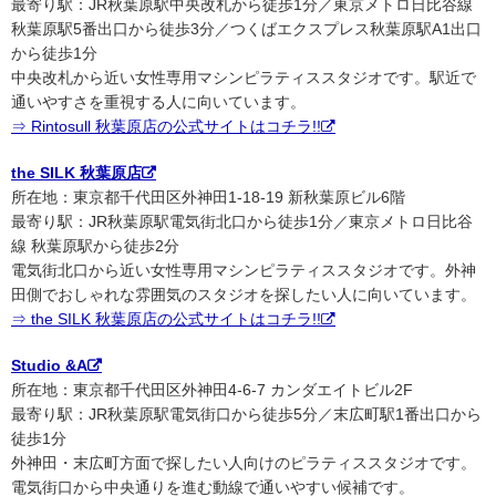
最寄り駅：JR秋葉原駅中央改札から徒歩1分／東京メトロ日比谷線
秋葉原駅5番出口から徒歩3分／つくばエクスプレス秋葉原駅A1出口
から徒歩1分
中央改札から近い女性専用マシンピラティススタジオです。駅近で
通いやすさを重視する人に向いています。
⇒ Rintosull 秋葉原店の公式サイトはコチラ!!
the SILK 秋葉原店
所在地：東京都千代田区外神田1-18-19 新秋葉原ビル6階
最寄り駅：JR秋葉原駅電気街北口から徒歩1分／東京メトロ日比谷
線 秋葉原駅から徒歩2分
電気街北口から近い女性専用マシンピラティススタジオです。外神
田側でおしゃれな雰囲気のスタジオを探したい人に向いています。
⇒ the SILK 秋葉原店の公式サイトはコチラ!!
Studio &A
所在地：東京都千代田区外神田4-6-7 カンダエイトビル2F
最寄り駅：JR秋葉原駅電気街口から徒歩5分／末広町駅1番出口から
徒歩1分
外神田・末広町方面で探したい人向けのピラティススタジオです。
電気街口から中央通りを進む動線で通いやすい候補です。