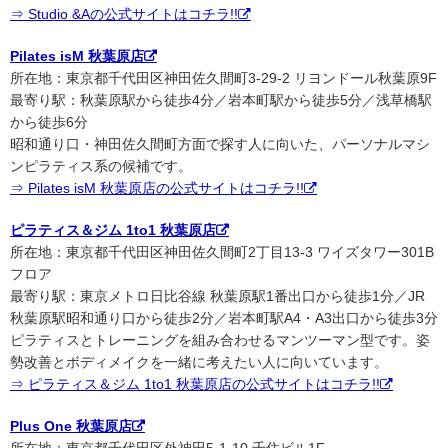
⇒ Studio &Aの公式サイトはコチラ!!
Pilates isM 秋葉原店
所在地：東京都千代田区神田佐久間町3-29-2 リヨンドール秋葉原9F
最寄り駅：秋葉原駅から徒歩4分／岩本町駅から徒歩5分／浅草橋駅
から徒歩6分
昭和通り口・神田佐久間町方面で探す人に向いた、パーソナルマシ
ンピラティス系の候補です。
⇒ Pilates isM 秋葉原店の公式サイトはコチラ!!
ピラティス＆ジム 1to1 秋葉原店
所在地：東京都千代田区神田佐久間町2丁目13-3 ワイズタワー301B
フロア
最寄り駅：東京メトロ日比谷線 秋葉原駅1番出口から徒歩1分／JR
秋葉原駅昭和通り口から徒歩2分／岩本町駅A4・A3出口から徒歩3分
ピラティスとトレーニングを組み合わせるマンツーマン型です。姿
勢改善とボディメイクを一緒に考えたい人に向いています。
⇒ ピラティス＆ジム 1to1 秋葉原店の公式サイトはコチラ!!
Plus One 秋葉原店