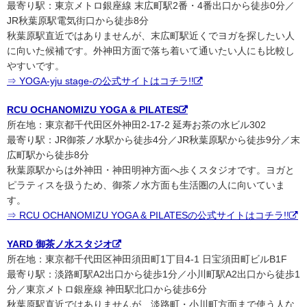
最寄り駅：東京メトロ銀座線 末広町駅2番・4番出口から徒歩0分／
JR秋葉原駅電気街口から徒歩8分
秋葉原駅直近ではありませんが、末広町駅近くでヨガを探したい人
に向いた候補です。外神田方面で落ち着いて通いたい人にも比較し
やすいです。
⇒ YOGA-yju stage-の公式サイトはコチラ!!
RCU OCHANOMIZU YOGA & PILATES
所在地：東京都千代田区外神田2-17-2 延寿お茶の水ビル302
最寄り駅：JR御茶ノ水駅から徒歩4分／JR秋葉原駅から徒歩9分／末
広町駅から徒歩8分
秋葉原駅からは外神田・神田明神方面へ歩くスタジオです。ヨガと
ピラティスを扱うため、御茶ノ水方面も生活圏の人に向いていま
す。
⇒ RCU OCHANOMIZU YOGA & PILATESの公式サイトはコチラ!!
YARD 御茶ノ水スタジオ
所在地：東京都千代田区神田須田町1丁目4-1 日宝須田町ビルB1F
最寄り駅：淡路町駅A2出口から徒歩1分／小川町駅A2出口から徒歩1
分／東京メトロ銀座線 神田駅北口から徒歩6分
秋葉原駅直近ではありませんが、淡路町・小川町方面まで使う人な