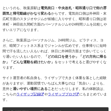
というのも、秋葉原駅は
電気街口・中央改札・昭和通り口で街の雰
囲気と帰宅動線がかなり変わる
からです。電気街口側は外神田・末
広町方面のスタジオやジムが候補に入りやすく、昭和通り口側は岩
本町・神田佐久間町方面のパーソナルジムや24時間ジムを比較しや
すいエリアになります。
さらに、秋葉原はパーソナルジム、24時間ジム、ピラティス、ヨ
ガ、暗闇フィットネス系までジャンルが広めです。仕事帰りに短時
間で汗を流したい人もいれば、休日に外神田方面まで歩いてじっく
り通いたい人もいるので、
「どの出口を使うか」「どの方向に帰る
か」「どんな運動を続けたいか」
をセットで考えると選びやすくな
ります。
サイト運営者の私自身も、ライザップで大きく体重を落とした経験
がありますが、運動習慣でいちばん大事なのは「気合い」よりも、
意外と
通いやすい場所にあること
だったりします。私の体験談は、
こちらの
ライザップ記録
や
ライザップブログ
にもまとめていま
す。