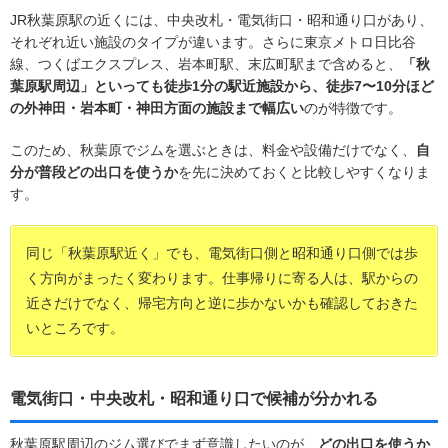
JR秋葉原駅の近くには、中央改札・電気街口・昭和通り口があり、
それぞれ近い施設のタイプが違います。さらに東京メトロ日比谷
線、つくばエクスプレス、岩本町駅、末広町駅まで含めると、
「秋
葉原駅周辺」といっても徒歩1分の駅近施設から、徒歩7〜10分ほど
の外神田・岩本町・神田方面の施設まで幅広い
のが特徴です。
このため、秋葉原でジムを選ぶときは、料金や設備だけでなく、
自
分が普段どの出口を使うか
を先に決めておくと比較しやすくなりま
す。
同じ「秋葉原駅近く」でも、電気街口側と昭和通り口側では歩
く方向がまったく変わります。仕事帰りに寄る人は、駅からの
近さだけでなく、帰宅方向と逆に歩かないかも確認しておきた
いところです。
電気街口・中央改札・昭和通り口で候補が分かれる
秋葉原駅周辺のジム選びでまず意識したいのが、
どの出口を使うか