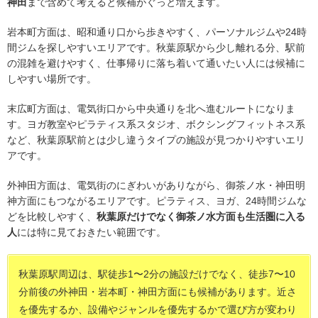
神田
まで含めて考えると候補がぐっと増えます。
岩本町方面は、昭和通り口から歩きやすく、パーソナルジムや24時
間ジムを探しやすいエリアです。秋葉原駅から少し離れる分、駅前
の混雑を避けやすく、仕事帰りに落ち着いて通いたい人には候補に
しやすい場所です。
末広町方面は、電気街口から中央通りを北へ進むルートになりま
す。ヨガ教室やピラティス系スタジオ、ボクシングフィットネス系
など、秋葉原駅前とは少し違うタイプの施設が見つかりやすいエリ
アです。
外神田方面は、電気街のにぎわいがありながら、御茶ノ水・神田明
神方面にもつながるエリアです。ピラティス、ヨガ、24時間ジムな
どを比較しやすく、
秋葉原だけでなく御茶ノ水方面も生活圏に入る
人
には特に見ておきたい範囲です。
秋葉原駅周辺は、駅徒歩1〜2分の施設だけでなく、徒歩7〜10
分前後の外神田・岩本町・神田方面にも候補があります。近さ
を優先するか、設備やジャンルを優先するかで選び方が変わり