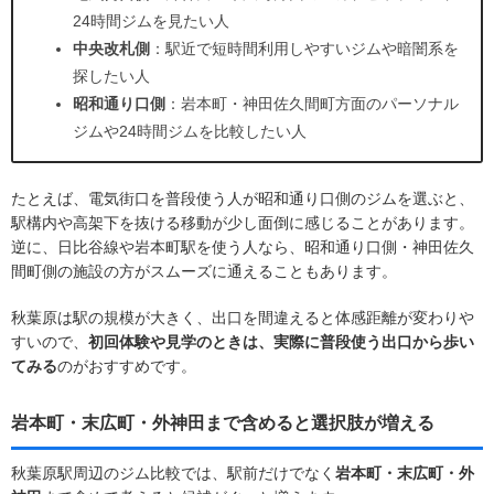
24時間ジムを見たい人
中央改札側
：駅近で短時間利用しやすいジムや暗闇系を
探したい人
昭和通り口側
：岩本町・神田佐久間町方面のパーソナル
ジムや24時間ジムを比較したい人
たとえば、電気街口を普段使う人が昭和通り口側のジムを選ぶと、
駅構内や高架下を抜ける移動が少し面倒に感じることがあります。
逆に、日比谷線や岩本町駅を使う人なら、昭和通り口側・神田佐久
間町側の施設の方がスムーズに通えることもあります。
秋葉原は駅の規模が大きく、出口を間違えると体感距離が変わりや
すいので、
初回体験や見学のときは、実際に普段使う出口から歩い
てみる
のがおすすめです。
岩本町・末広町・外神田まで含めると選択肢が増える
秋葉原駅周辺のジム比較では、駅前だけでなく
岩本町・末広町・外