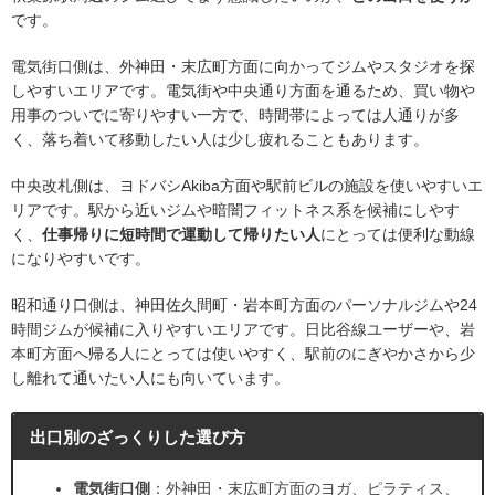
です。
電気街口側は、外神田・末広町方面に向かってジムやスタジオを探
しやすいエリアです。電気街や中央通り方面を通るため、買い物や
用事のついでに寄りやすい一方で、時間帯によっては人通りが多
く、落ち着いて移動したい人は少し疲れることもあります。
中央改札側は、ヨドバシAkiba方面や駅前ビルの施設を使いやすいエ
リアです。駅から近いジムや暗闇フィットネス系を候補にしやす
く、
仕事帰りに短時間で運動して帰りたい人
にとっては便利な動線
になりやすいです。
昭和通り口側は、神田佐久間町・岩本町方面のパーソナルジムや24
時間ジムが候補に入りやすいエリアです。日比谷線ユーザーや、岩
本町方面へ帰る人にとっては使いやすく、駅前のにぎやかさから少
し離れて通いたい人にも向いています。
出口別のざっくりした選び方
電気街口側
：外神田・末広町方面のヨガ、ピラティス、