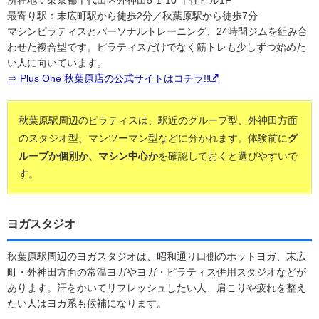
所在地：東京都千代田区外神田5-1-10 千住ビル1F
最寄り駅：末広町駅から徒歩2分／秋葉原駅から徒歩7分
マシンピラティスとパーソナルトレーニング、24時間ジムを組み合
わせた複合型です。ピラティスだけでなく筋トレも少しずつ始めた
い人に向いています。
⇒ Plus One 秋葉原店の公式サイトはコチラ!!
秋葉原駅周辺のピラティスは、駅近のグループ型、外神田方面
のスタジオ型、マンツーマン型などに分かれます。体験前に
グ
ループか個別か、マシン中心か
を確認しておくと選びやすいで
す。
ヨガスタジオ
秋葉原駅周辺のヨガスタジオは、昭和通り口側のホットヨガ、末広
町・外神田方面の常温ヨガやヨガ・ピラティス併用スタジオなどが
あります。汗をかいてリフレッシュしたい人、肩こりや疲れを整え
たい人はヨガ系も候補になります。