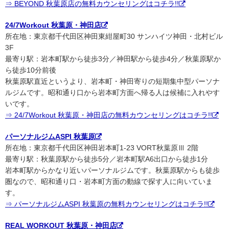
⇒ BEYOND 秋葉原店の無料カウンセリングはコチラ!!
24/7Workout 秋葉原・神田店
所在地：東京都千代田区神田東紺屋町30 サンハイツ神田・北村ビル
3F
最寄り駅：岩本町駅から徒歩3分／神田駅から徒歩4分／秋葉原駅か
ら徒歩10分前後
秋葉原駅直近というより、岩本町・神田寄りの短期集中型パーソナ
ルジムです。昭和通り口から岩本町方面へ帰る人は候補に入れやす
いです。
⇒ 24/7Workout 秋葉原・神田店の無料カウンセリングはコチラ!!
パーソナルジムASPI 秋葉原
所在地：東京都千代田区神田岩本町1-23 VORT秋葉原Ⅲ 2階
最寄り駅：秋葉原駅から徒歩5分／岩本町駅A6出口から徒歩1分
岩本町駅からかなり近いパーソナルジムです。秋葉原駅からも徒歩
圏なので、昭和通り口・岩本町方面の動線で探す人に向いていま
す。
⇒ パーソナルジムASPI 秋葉原の無料カウンセリングはコチラ!!
REAL WORKOUT 秋葉原・神田店