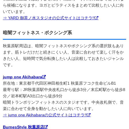
ら候補になります。ヨガとピラティスをまとめて比較したい人に向
いています。
⇒ YARD 御茶ノ水スタジオの公式サイトはコチラ!!
暗闇フィットネス・ボクシング系
秋葉原駅周辺は、暗闇フィットネスやボクシング系の選択肢もあり
ます。筋トレだけだと続きにくい人、音楽に合わせて楽しく汗をか
きたい人、短時間で気分転換したい人は比較しておきたいジャンル
です。
jump one Akihabara
所在地：東京都千代田区神田相生町1 秋葉原フコク生命ビルB1
最寄り駅：JR秋葉原駅中央改札口から徒歩3分／末広町駅から徒歩8
分／岩本町駅A3出口から徒歩9分
暗闇トランポリンフィットネスのスタジオです。中央改札側で、音
楽に合わせて全身を動かしたい人に向いています。
⇒ jump one Akihabaraの公式サイトはコチラ!!
BurnesStyle 秋葉原店