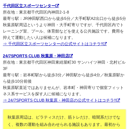
千代田区立スポーツセンター
所在地：東京都千代田区内神田2-1-8
最寄り駅：JR神田駅西口から徒歩5分／大手町駅A2出口から徒歩5分
秋葉原駅周辺というより神田・大手町寄りですが、千代田区内でト
レーニング室、プール、体育館などを使える公共施設です。費用を
抑えて運動したい人は候補になります。
⇒ 千代田区立スポーツセンターの公式サイトはコチラ!!
24/7SPORTS CLUB 秋葉原・神田店
所在地：東京都千代田区神田東紺屋町30 サンハイツ神田・北村ビル
3F
最寄り駅：岩本町駅から徒歩3分／神田駅から徒歩4分／秋葉原駅か
ら徒歩10分前後
秋葉原駅直近ではありませんが、岩本町・神田寄りで個室フィット
ネス系サービスを探す人に候補になります。
⇒ 24/7SPORTS CLUB 秋葉原・神田店の公式サイトはコチラ!!
秋葉原周辺は、ピラティスだけ、筋トレだけ、暗闇系だけでな
く、複数の運動を組み合わせられる施設もあります。最初から