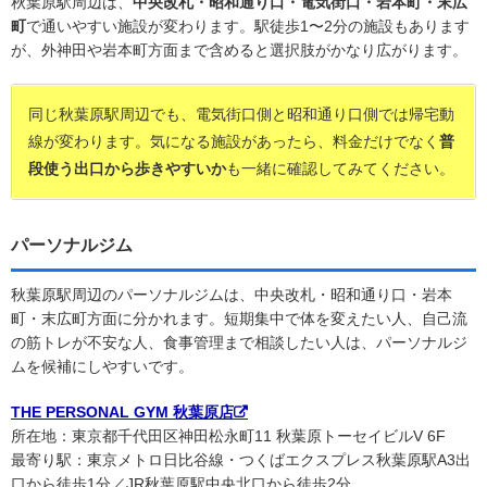
秋葉原駅周辺は、
中央改札・昭和通り口・電気街口・岩本町・末広
町
で通いやすい施設が変わります。駅徒歩1〜2分の施設もあります
が、外神田や岩本町方面まで含めると選択肢がかなり広がります。
同じ秋葉原駅周辺でも、電気街口側と昭和通り口側では帰宅動
線が変わります。気になる施設があったら、料金だけでなく
普
段使う出口から歩きやすいか
も一緒に確認してみてください。
パーソナルジム
秋葉原駅周辺のパーソナルジムは、中央改札・昭和通り口・岩本
町・末広町方面に分かれます。短期集中で体を変えたい人、自己流
の筋トレが不安な人、食事管理まで相談したい人は、パーソナルジ
ムを候補にしやすいです。
THE PERSONAL GYM 秋葉原店
所在地：東京都千代田区神田松永町11 秋葉原トーセイビルV 6F
最寄り駅：東京メトロ日比谷線・つくばエクスプレス秋葉原駅A3出
口から徒歩1分／JR秋葉原駅中央北口から徒歩2分