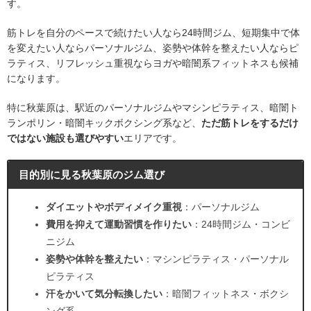
す。
筋トレを自分のペースで続けたい人なら24時間ジム、短期集中で体
を変えたい人ならパーソナルジム、姿勢や体幹を整えたい人ならピ
ラティス、リフレッシュ重視ならヨガや暗闇系フィットネスも候補
になります。
特に秋葉原は、駅近のパーソナルジムやマシンピラティス、暗闇ト
ランポリン・暗闇キックボクシング系など、
ただ筋トレをするだけ
ではない施設も選びやすい
エリアです。
目的別に見る秋葉原のジム選び
ダイエットやボディメイク重視
：パーソナルジム
費用を抑えて運動習慣を作りたい
：24時間ジム・コンビ
ニジム
姿勢や体幹を整えたい
：マシンピラティス・パーソナル
ピラティス
汗をかいて気分転換したい
：暗闇フィットネス・ボクシ
ング系