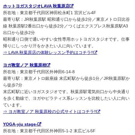
ホットヨガスタジオLAVA 秋葉原店
所在地：東京都千代田区神田松永町1 宮沢ビル4F
最寄り駅：JR秋葉原駅 昭和通り口から徒歩2分／東京メトロ日比谷
線 秋葉原駅2番出口から徒歩2分／つくばエクスプレス秋葉原駅A3
出口から徒歩2分
昭和通り口側で通いやすい女性専用ホットヨガスタジオです。仕事
帰りにしっかり汗をかきたい人に向いています。
⇒ LAVA 秋葉原店の体験レッスン予約はコチラ!!
ヨガ教室ノア 秋葉原校
所在地：東京都千代田区外神田6-14-8
最寄り駅：東京メトロ銀座線 末広町駅から徒歩1分／JR秋葉原駅か
ら徒歩7分
末広町駅に近いヨガスタジオです。秋葉原駅電気街口から中央通り
を歩く動線で、ヨガやピラティス系レッスンを比較したい人に向い
ています。
⇒ ヨガ教室ノア 秋葉原校の公式サイトはコチラ!!
YOGA-yju stage-
所在地：東京都千代田区外神田5-1-2 末広ビル5F