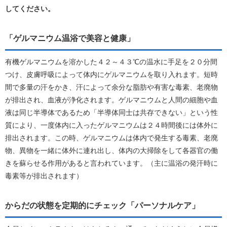
してください。
「ゲルマニウム温浴で美容と健康」
有機ゲルマニウムを溶かした４２～４３℃の温水に手足を２０分間
つけ、皮膚呼吸によって体内にゲルマニウムを取り入れます。短時
間で多量の汗をかき、汗によって余分な脂肪や有害な毒素、老廃物
が排出され、血液が浄化されます。ゲルマニウムと人間の細胞や血
液は同じ半導体であるため「半導体同士は共存できない」という性
質により、一度体内に入ったゲルマニウムは２４時間後には体外に
排出されます。この時、ゲルマニウムは体内で発生する毒素、老廃
物、異物を一緒に体外に連れ出し、体内の大掃除をして各器官の働
きを蘇らせる作用があると言われています。（主に温浴の発汗時に
毒素等が排出されます）
からだの状態を定期的にチェック「パーソナルケア」