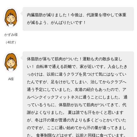
内臓脂肪が減りました！今後は、代謝量を増やして体重
が減るよう、がんばりたいです！
かずみ様
（40才）
体脂肪が落ちて筋肉がついた！運動も犬の散歩も楽し
い！ 自転車で通える距離で、家が近いです。入会したき
っかけは、以前に違うクラブを見つけて気にはなってい
A様
たんですが、足をけがしてしまい、治してからクラブへ
通う予定にしていました。友達の紹介もあったので、ア
ルペンクイックフィットネスに通うことにしました。 通
っているうちに、体脂肪がおちて筋肉がついてきて、代
謝がよくなりました。 夏は誰でも汗をかくと思います
が、冬は汗の量が普通の方よりも多くどっとかいていた
のですが、ここに通い始めてから汗の量が違ってきまし
た。 食事制限などはせず、以前と同様に食べています。