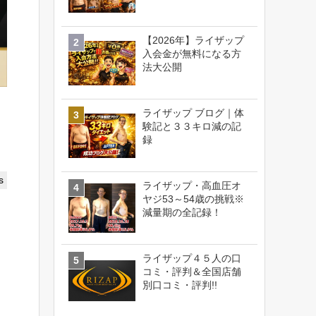
【2026年】ライザップ
入会金が無料になる方
法大公開
ライザップ ブログ｜体
験記と３３キロ減の記
録
s
ライザップ・高血圧オ
ヤジ53～54歳の挑戦※
減量期の全記録！
ライザップ４５人の口
コミ・評判＆全国店舗
別口コミ・評判!!