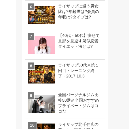
ライザップに通う男女
比は?年齢層は?会員の
年収は?タイプは?
【40代・50代】痩せて
旦那を見返す疑似恋愛
ダイエット法とは?
ライザップ50代※第１
回目トレーニング終
了・2017.10.3
全国パーソナルジム比
較58選※全国おすすめ
プライベートジムはコ
コだ
ライザップ北千住店の