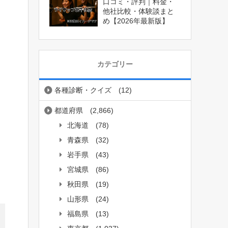
口コミ・評判｜料金・
他社比較・体験談まと
め【2026年最新版】
カテゴリー
各種診断・クイズ
(12)
都道府県
(2,866)
北海道
(78)
青森県
(32)
岩手県
(43)
宮城県
(86)
秋田県
(19)
山形県
(24)
福島県
(13)