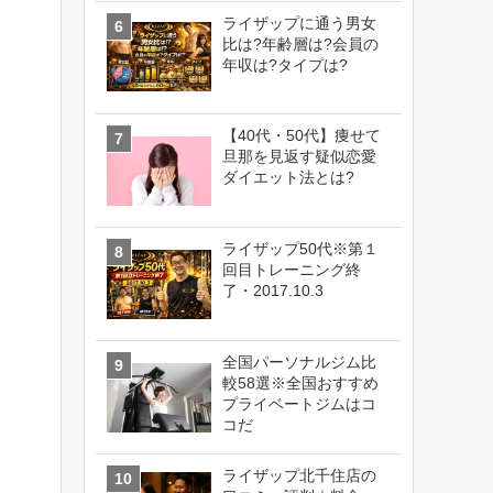
ライザップに通う男女
比は?年齢層は?会員の
年収は?タイプは?
【40代・50代】痩せて
旦那を見返す疑似恋愛
ダイエット法とは?
ライザップ50代※第１
回目トレーニング終
了・2017.10.3
全国パーソナルジム比
較58選※全国おすすめ
プライベートジムはコ
コだ
ライザップ北千住店の