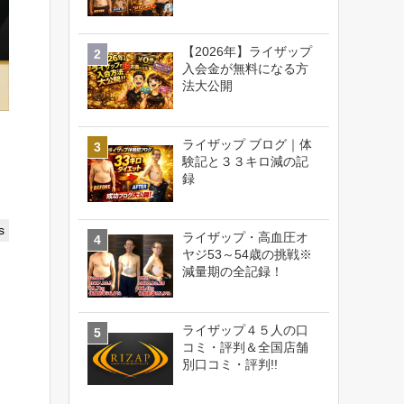
【2026年】ライザップ
入会金が無料になる方
法大公開
ライザップ ブログ｜体
験記と３３キロ減の記
録
s
ライザップ・高血圧オ
ヤジ53～54歳の挑戦※
減量期の全記録！
ライザップ４５人の口
コミ・評判＆全国店舗
別口コミ・評判!!