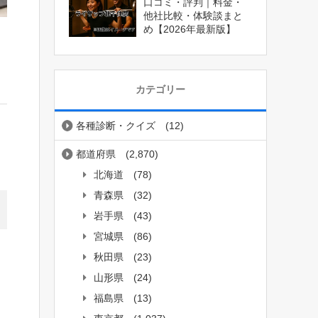
口コミ・評判｜料金・
他社比較・体験談まと
め【2026年最新版】
カテゴリー
各種診断・クイズ
(12)
都道府県
(2,870)
北海道
(78)
青森県
(32)
岩手県
(43)
宮城県
(86)
、
秋田県
(23)
山形県
(24)
福島県
(13)