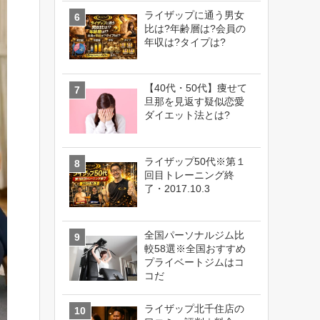
ライザップに通う男女
比は?年齢層は?会員の
年収は?タイプは?
【40代・50代】痩せて
旦那を見返す疑似恋愛
ダイエット法とは?
ライザップ50代※第１
回目トレーニング終
了・2017.10.3
全国パーソナルジム比
較58選※全国おすすめ
プライベートジムはコ
コだ
ライザップ北千住店の