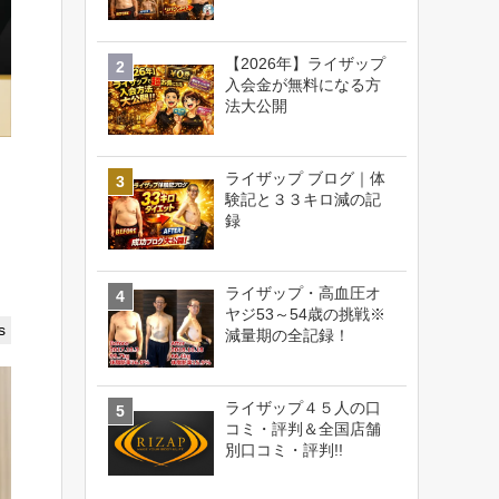
【2026年】ライザップ
入会金が無料になる方
法大公開
ライザップ ブログ｜体
験記と３３キロ減の記
録
ライザップ・高血圧オ
ヤジ53～54歳の挑戦※
s
減量期の全記録！
ライザップ４５人の口
コミ・評判＆全国店舗
別口コミ・評判!!