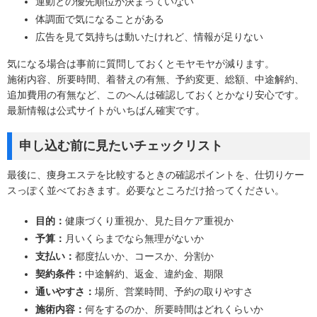
運動との優先順位が決まっていない
体調面で気になることがある
広告を見て気持ちは動いたけれど、情報が足りない
気になる場合は事前に質問しておくとモヤモヤが減ります。
施術内容、所要時間、着替えの有無、予約変更、総額、中途解約、
追加費用の有無など、このへんは確認しておくとかなり安心です。
最新情報は公式サイトがいちばん確実です。
申し込む前に見たいチェックリスト
最後に、痩身エステを比較するときの確認ポイントを、仕切りケー
スっぽく並べておきます。必要なところだけ拾ってください。
目的：
健康づくり重視か、見た目ケア重視か
予算：
月いくらまでなら無理がないか
支払い：
都度払いか、コースか、分割か
契約条件：
中途解約、返金、違約金、期限
通いやすさ：
場所、営業時間、予約の取りやすさ
施術内容：
何をするのか、所要時間はどれくらいか