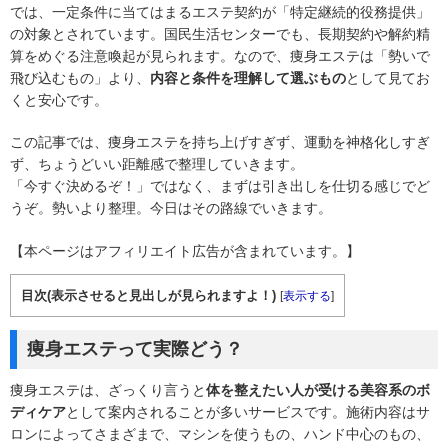
では、一定条件に当てはまるエステ契約が「特定継続的役務提供」
の対象とされています。国民生活センターでも、長期契約や解約精
算をめぐる注意喚起が見られます。なので、痩身エステは「勢いで
飛び込むもの」より、
内容と条件を理解して選ぶもの
として見てお
くと安心です。
この記事では、痩身エステを持ち上げすぎず、運動を神格化しすぎ
ず、ちょうどいい距離感で整理していきます。
「今すぐ決めるぞ！」ではなく、まずは引き出しを仕切る感じでど
うぞ。勢いより整理。今日はその路線でいきます。
【本ページはアフィリエイト広告が含まれています。】
目次(表示させると見出しが見られますよ！)
[
表示する
]
痩身エステって実際どう？
痩身エステは、ざっくり言うと
体を整えたい人が受ける美容系のボ
ディケア
として案内されることが多いサービスです。施術内容はサ
ロンによってさまざまで、マシンを使うもの、ハンド中心のもの、