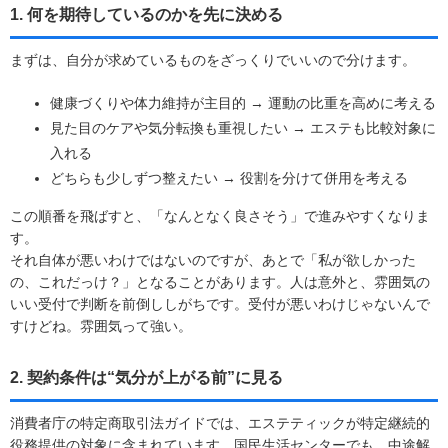
1. 何を期待しているのかを先に決める
まずは、自分が求めているものをざっくりでいいので分けます。
健康づくりや体力維持が主目的 → 運動の比重を高めに考える
見た目のケアや気分転換も重視したい → エステも比較対象に
入れる
どちらも少しずつ整えたい → 役割を分けて併用を考える
この順番を飛ばすと、「なんとなく良さそう」で進みやすくなりま
す。
それ自体が悪いわけではないのですが、あとで「私が欲しかった
の、これだっけ？」となることがあります。人は意外と、雰囲気の
いい受付で判断を前倒ししがちです。受付が悪いわけじゃないんで
すけどね。雰囲気って強い。
2. 契約条件は“気分が上がる前”に見る
消費者庁の特定商取引法ガイドでは、エステティックが特定継続的
役務提供の対象に含まれています。国民生活センターでも、中途解