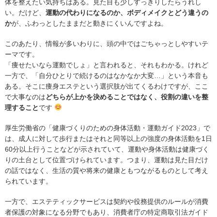
体を整えたい気持ちはある。見た目も少しすっきりしたらうれし
い。だけど、
運動の代わりになるのか、ボディメイクとどう違うの
か
が、ふわっとしたままだと動きにくいんですよね。
このあたり、情報が多いわりに、頭の中ではごちゃっとしやすいテ
ーマです。
「痩せたいなら運動でしょ」と言われると、それもわかる。けれど
一方で、「自分ひとりで続けるのはなかなか大変…」という本音も
ある。そこに痩身エステという選択肢が出てくるわけですが、ここ
で大事なのは
どちらが上かを決めることではなく、役割の違いを整
理すること
です
厚生労働省の「健康づくりのための身体活動・運動ガイド2023」で
は、成人に対して歩行またはそれと同等以上の強度の身体活動を1日
60分以上行うことなどが示されていて、運動や身体活動は健康づく
りの土台として位置づけられています。つまり、運動は見た目だけ
の話ではなく、生活の質や将来の健康ともつながるものとして考え
られています。
一方で、エステティックサービスは契約や役務提供のルールが消費
者保護の対象になる分野でもあり、消費者庁の特定商取引法ガイド