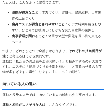
たとえば、こんなふうに整理できます。
運動が得意なこと：
体力づくり、習慣化、健康維持、日常動
作の土台づくり
痩身エステが得意とされやすいこと：
ケアの時間を確保しや
すい、ひとりでは後回しにしがちな見た目意識の後押し
食事管理が関わること：
体重や体型の変化を長い目で支える
ベース
つまり、どれかひとつで全部まかなうより、
それぞれの担当科目が
違う
と考えるほうが現実的です。
運動に「見た目の満足感を全部お願い！」と頼みすぎるのも大変で
すし、エステに「健康づくりを全部お願い！」と背負わせるのも荷
物が多すぎます。肩がこります。主にこちらの頭が。
向いている人の違い
運動と痩身エステでは、向いている人の傾向も少し変わります。
運動と相性がよさそうな人
は、こんなタイプです。