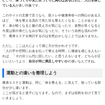
むしろ、
体づくりや見た目づくりに関心はあるけれど、入口を探し
ている人
が多い印象です。
このサイトの文脈で言うなら、筋トレや健康寿命への関心がある人
ほど、「体を整える流れで見た目も整えたくなる」ことがありま
す。体が軽くなると服の見え方が気になったり、姿勢が良くなると
今度は肌や身だしなみが気になったり。そういう自然な流れの中
で、痩身エステを検討するのは全然おかしなことではありません。
ただし、ここは人によって感じ方が分かれそうです。
「人の手や空間にお金を払って整える時間」に価値を感じる人もい
れば、「その分ジム代に回したい」と思う人もいます。どちらが正
しいというより、
自分が何に満足しやすいか
の違いなんですね。
運動との違いを整理しよう
痩身エステと運動は、同じ「体を整える」に見えて、狙っている部
分が少し違います。
ここが混ざると迷子になります。なので、まずは役割を分けて見て
いきましょう。