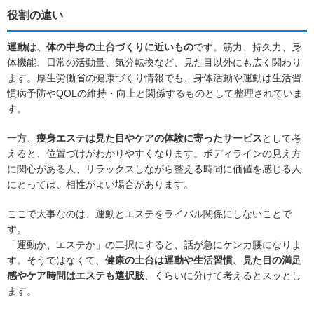
役割の違い
運動は、体の中身の土台づくりに近いもの
です。筋力、持久力、身
体機能、日常の活動量、気分転換など、見た目以外にも広く関わり
ます。厚生労働省の健康づくり情報でも、身体活動や運動は生活習
慣病予防やQOLの維持・向上と関係するものとして整理されていま
す。
一方、
痩身エステは見た目やケアの体験に寄ったサービス
として考
えると、位置づけがわかりやすくなります。ボディラインの見え方
に関心がある人、リラックスしながら整える時間に価値を感じる人
にとっては、相性がよい場合があります。
ここで大事なのは、運動とエステをライバル関係にしないことで
す。
「運動か、エステか」の二択にすると、話が急にケンカ腰になりま
す。そうではなくて、
健康の土台は運動や生活習慣、見た目の満足
感やケア時間はエステも選択肢
、くらいに分けて考えるとスッとし
ます。