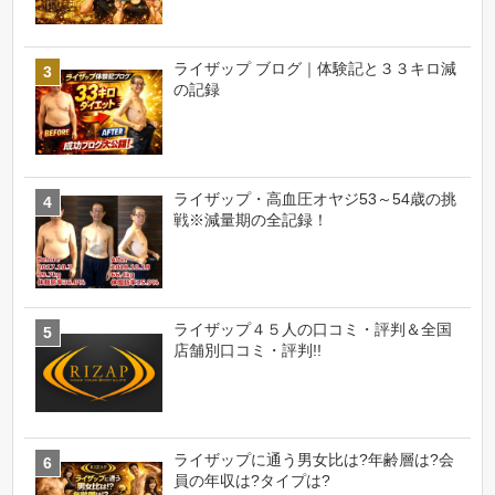
ライザップ ブログ｜体験記と３３キロ減
の記録
ライザップ・高血圧オヤジ53～54歳の挑
戦※減量期の全記録！
ライザップ４５人の口コミ・評判＆全国
店舗別口コミ・評判!!
ライザップに通う男女比は?年齢層は?会
員の年収は?タイプは?