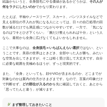
結論からいうと、全身脱毛にやる価値があるかどうかは、
その人が
何をラクにしたいのか
でかなり変わります。
たとえば、半袖やノースリーブ、スカート、パンツスタイルなどで
見える部位の手入れが気になる人にとっては、日々の自己処理の回
数が減るだけでも満足感につながりやすいです。一方で、「気にな
るのはワキとひざ下くらい」「腕だけ整えられれば十分」という人
なら、最初から全身に広げなくてもよいかもしれません。
ここで大事なのは、
全身脱毛＝いちばんえらい選択
ではない、とい
うことです。美容の世界はときどき、全部やった人が勝ち、みたい
な空気を出してきますが、そこは軽く受け流して大丈夫です。自分
に必要な範囲を見極めるほうが、ずっと現実的です。
また、「全身」といっても、顔やVIOが含まれるのか、どこまでが
対象なのかは案内の仕方がさまざまです。なので、言葉の印象だけ
で判断せず、
どの部位が入るのか
を先に確認しておくと、あとから
「思ってたんと違う」が減ります。
まず整理しておきたいこと