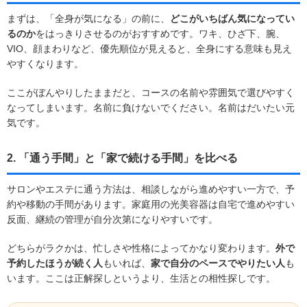
まずは、「全身が気になる」の前に、
どこがいちばん気になってい
るのか
をはっきりさせるのがおすすめです。ワキ、ひざ下、腕、
VIO、顔まわりなど、優先順位が見えると、全身にする意味も見え
やすくなります。
ここがぼんやりしたままだと、コースの名前や雰囲気で選びやすく
なってしまいます。名前に負けないでください。名前はだいたい元
気です。
2. 「通う手間」と「家で続ける手間」を比べる
サロンやエステに通う方法は、相談しながら進めやすい一方で、予
約や移動の手間があります。家庭用の光美容器は自宅で進めやすい
反面、継続の管理が自分次第になりやすいです。
どちらがラクかは、忙しさや性格によってかなり変わります。
外で
予約したほうが続く人
もいれば、
家で自分のペースでやりたい人
も
います。ここは正解探しというより、生活との相性探しです。