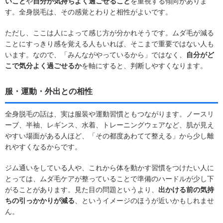
いこと
や
自分が気持ちよく過ごせること
を重視する傾向がありま
す。全身脱毛は、その感覚とわりと相性がよいです。
ただし、ここは人によって感じ方が分かれそうです。ムダ毛が減る
ことにすっきり感を覚える人もいれば、そこまで重要ではない人も
います。なので、「みんながやっているから」ではなく、
自分がど
こで気分よく過ごせるか
を軸にすると、判断しやすくなります。
服・運動・外出との相性
全身脱毛の話は、実は服装や運動習慣ともつながります。ノースリ
ーブ、半袖、レギンス、水着、トレーニングウェアなど、肌が見え
やすい場面がある人ほど、「その都度あわてて整える」から少し離
れやすくなるからです。
ジム通いをしている人や、これから体を動かす習慣をつけたい人に
とっては、ムダ毛ケアが整っていることで準備のハードルが少し下
がることがあります。見た目の問題というより、
出かける前の気持
ちの引っかかりが減る
、というイメージのほうが近いかもしれませ
ん。