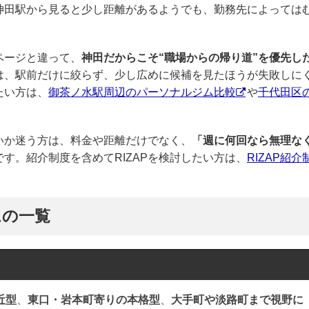
神田駅から見ると少し距離があるようでも、勤務先によっては
ページと違って、
神田だからこそ“職場からの帰り道”を優先し
は、駅前だけに絞らず、少し広めに候補を見たほうが失敗しに
たい方は、
御茶ノ水駅周辺のパーソナルジム比較
や
千代田区
いか迷う方は、料金や距離だけでなく、
「週に何回なら無理な
す。紹介制度を含めてRIZAPを検討したい方は、
RIZAP紹介
ムの一覧
近型
、
東口・岩本町寄りの本格型
、
大手町や淡路町まで視野に