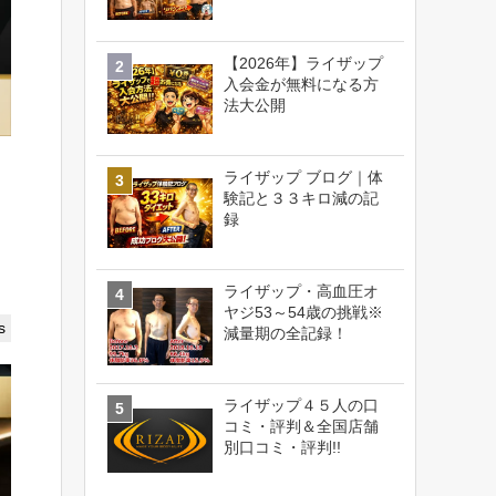
【2026年】ライザップ
入会金が無料になる方
法大公開
ライザップ ブログ｜体
験記と３３キロ減の記
録
ライザップ・高血圧オ
ヤジ53～54歳の挑戦※
s
減量期の全記録！
ライザップ４５人の口
コミ・評判＆全国店舗
別口コミ・評判!!