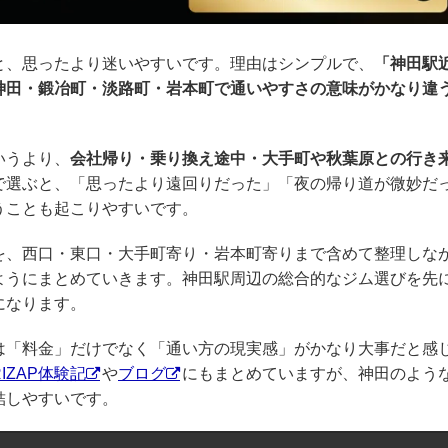
と、思ったより迷いやすいです。理由はシンプルで、
「神田駅
神田・鍛冶町・淡路町・岩本町で通いやすさの意味がかなり違
いうより、
会社帰り・乗り換え途中・大手町や秋葉原との行き
で選ぶと、「思ったより遠回りだった」「夜の帰り道が微妙だ
うことも起こりやすいです。
を、西口・東口・大手町寄り・岩本町寄りまで含めて整理しな
ようにまとめていきます。神田駅周辺の総合的なジム選びを先
になります。
は「料金」だけでなく「通い方の現実感」がかなり大事だと感
RIZAP体験記
や
ブログ
にもまとめていますが、神田のよう
結しやすいです。