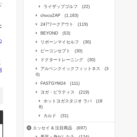
む
ライザップゴルフ
(22)
chocoZAP
(1,183)
247ワークアウト
(119)
た
BEYOND
(53)
く
の
リボーンマイセルフ
(30)
ビーコンセプト
(30)
ドクタートレーニング
(30)
く
アルペンクイックフィットネス
(3
制
0)
FASTGYM24
(111)
ヨガ・ピラティス
(219)
ホットヨガスタジオ ラバ
(18
8)
カルド
(31)
エッセイ & 注目商品
(697)
美容・身だしなみ
(124)