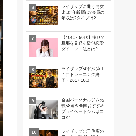
ライザップに通う男女
比は?年齢層は?会員の
年収は?タイプは?
【40代・50代】痩せて
旦那を見返す疑似恋愛
ダイエット法とは?
ライザップ50代※第１
回目トレーニング終
了・2017.10.3
全国パーソナルジム比
較58選※全国おすすめ
プライベートジムはコ
コだ
ライザップ北千住店の