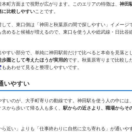
岩本町方面まで視野が広がります。このエリアの特徴は、
神田
緒に比較しやすい
ことです。
対して、東口側は「神田と秋葉原の間で探しやすい」イメージ
も含めると候補が増えるので、東口を使う人や総武線・日比谷
出やすい部分で、単純に神田駅前だけで比べると本命を見落と
徒歩圏として考えたほうが実用的
です。秋葉原寄りまで比較し
もあわせて見ると整理しやすいです。
通いやすい
やすいのが、大手町寄りの動線です。神田駅を使う人の中には
ィスから歩いて帰る人も多く、
駅からの近さより、職場からそ
。
から近い」よりも「仕事終わりに自然に立ち寄れる」が通いや