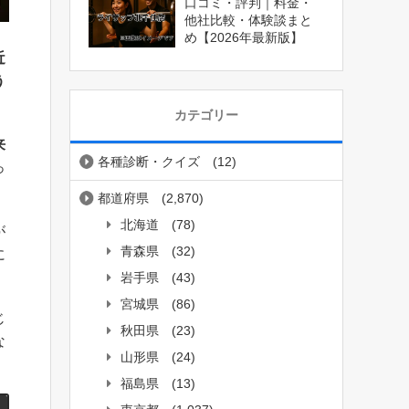
口コミ・評判｜料金・
他社比較・体験談まと
め【2026年最新版】
近
う
カテゴリー
来
各種診断・クイズ
(12)
っ
都道府県
(2,870)
北海道
(78)
が
青森県
(32)
に
岩手県
(43)
宮城県
(86)
じ
秋田県
(23)
な
山形県
(24)
福島県
(13)