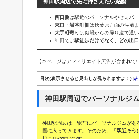
神田駅周辺で先に押さえたい結論
西口側
は駅近のパーソナルやセミパー
東口・岩本町側
は秋葉原方面の候補ま
大手町寄り
は職場からの帰り道で通い
神田では
駅徒歩だけでなく、どの出口
【本ページはアフィリエイト広告が含まれて
目次(表示させると見出しが見られますよ！)
[
表
神田駅周辺でパーソナルジ
神田駅周辺は、駅前にパーソナルジムがあ
圏に入ってきます。そのため、
「駅近そう
起こりやすいです。