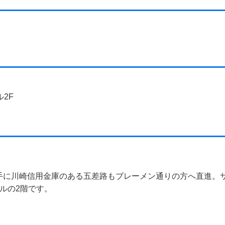
ル2F
手に川崎信用金庫のある五差路もブレーメン通りの方へ直進。
ルの2階です。