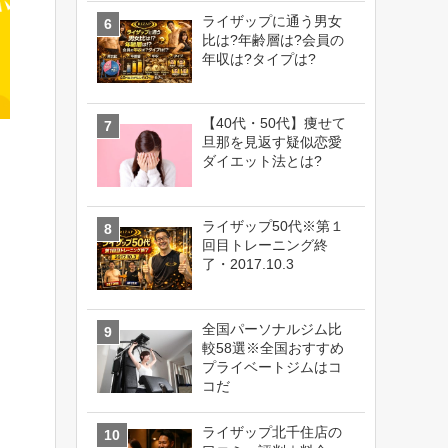
ライザップに通う男女
比は?年齢層は?会員の
年収は?タイプは?
【40代・50代】痩せて
旦那を見返す疑似恋愛
ダイエット法とは?
ライザップ50代※第１
回目トレーニング終
了・2017.10.3
全国パーソナルジム比
較58選※全国おすすめ
プライベートジムはコ
コだ
ライザップ北千住店の