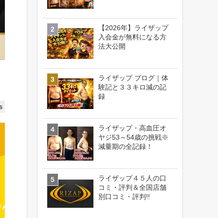
【2026年】ライザップ
入会金が無料になる方
法大公開
ライザップ ブログ｜体
験記と３３キロ減の記
録
s
ライザップ・高血圧オ
ヤジ53～54歳の挑戦※
減量期の全記録！
ライザップ４５人の口
コミ・評判＆全国店舗
別口コミ・評判!!