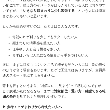
い部位です。整え方のイメージがはっきりしている人には向きやす
いですが、
「いきなり顔まわりは少し緊張する」
という人には慎重
さがあってもいいと思います。
ヒゲから始めやすいのは、たとえばこんな人です。
毎朝のヒゲ剃りを少しでもラクにしたい人
顔まわりの清潔感を整えたい人
仕事柄、人と会う機会が多い人
まずはいちばん気になる悩みから手をつけたい人
逆に、まずは目立ちにくいところで様子を見たい人には、別の部位
のほうが合う場合もあります。ヒゲは王道ではありますが、全員共
通のスタート地点ではありません。
背中を押すというより、“地図のここ見よう”って感じなんですが、
ヒゲ脱毛が気になるなら、まずは
対象部位・通い方・確認できる範
囲の条件
を見ておくと整理しやすいです。
▶ 参考：ヒゲまわりから考えたい人へ