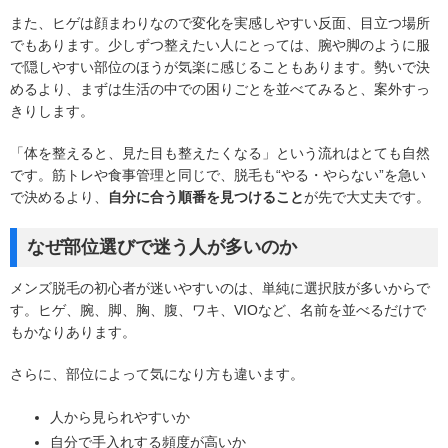
また、ヒゲは顔まわりなので変化を実感しやすい反面、目立つ場所
でもあります。少しずつ整えたい人にとっては、腕や脚のように服
で隠しやすい部位のほうが気楽に感じることもあります。勢いで決
めるより、まずは生活の中での困りごとを並べてみると、案外すっ
きりします。
「体を整えると、見た目も整えたくなる」という流れはとても自然
です。筋トレや食事管理と同じで、脱毛も“やる・やらない”を急い
で決めるより、
自分に合う順番を見つけること
が先で大丈夫です。
なぜ部位選びで迷う人が多いのか
メンズ脱毛の初心者が迷いやすいのは、単純に選択肢が多いからで
す。ヒゲ、腕、脚、胸、腹、ワキ、VIOなど、名前を並べるだけで
もかなりあります。
さらに、部位によって気になり方も違います。
人から見られやすいか
自分で手入れする頻度が高いか