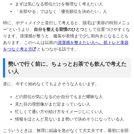
まずは気になる部位だけを無理なく考えたい人
「全部やる」ではなく「優先順位を決めたい」人
特に、ボディメイクと並行して考えると、脱毛は“美容の特別メニュ
ー”というより、
自分を整える習慣のひとつ
として位置づけやすくな
ります。清潔感が整うと、服装や表情まで少し前向きになることも
あります。このへんは以前の
清潔感を整えたい人へ。筋トレと美容
をつなぐ考え方
ともつながる話です。
勢いで行く前に、ちょっとお茶でも飲んで考えた
い人
逆に、今すぐ始めなくてもよさそうな人もいます。
どの部位が気になるのか自分でもまだ曖昧な人
見た目の理想像がまだ定まっていない人
忙しくて通い方や続け方をイメージしにくい人
情報をほとんど見ないまま勢いで決めそうになっている人
こういうときは、無理に結論を急がなくて大丈夫です。最初に全部