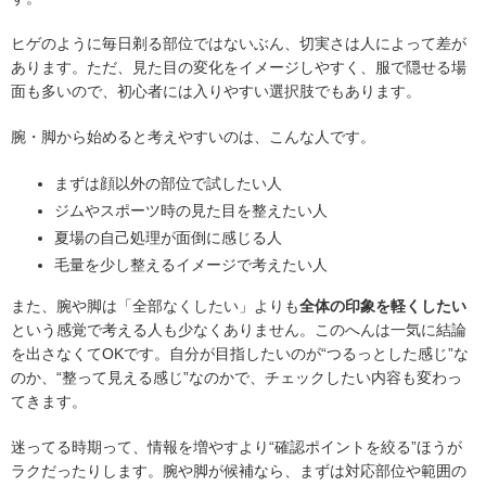
ヒゲのように毎日剃る部位ではないぶん、切実さは人によって差が
あります。ただ、見た目の変化をイメージしやすく、服で隠せる場
面も多いので、初心者には入りやすい選択肢でもあります。
腕・脚から始めると考えやすいのは、こんな人です。
まずは顔以外の部位で試したい人
ジムやスポーツ時の見た目を整えたい人
夏場の自己処理が面倒に感じる人
毛量を少し整えるイメージで考えたい人
また、腕や脚は「全部なくしたい」よりも
全体の印象を軽くしたい
という感覚で考える人も少なくありません。このへんは一気に結論
を出さなくてOKです。自分が目指したいのが“つるっとした感じ”な
のか、“整って見える感じ”なのかで、チェックしたい内容も変わっ
てきます。
迷ってる時期って、情報を増やすより“確認ポイントを絞る”ほうが
ラクだったりします。腕や脚が候補なら、まずは対応部位や範囲の