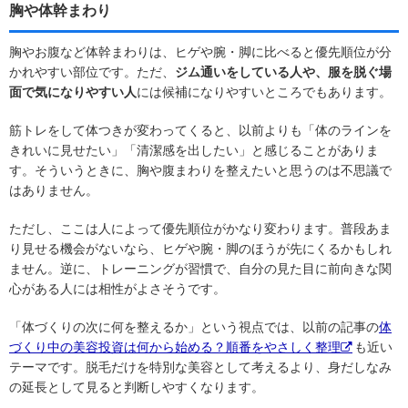
胸や体幹まわり
胸やお腹など体幹まわりは、ヒゲや腕・脚に比べると優先順位が分
かれやすい部位です。ただ、
ジム通いをしている人や、服を脱ぐ場
面で気になりやすい人
には候補になりやすいところでもあります。
筋トレをして体つきが変わってくると、以前よりも「体のラインを
きれいに見せたい」「清潔感を出したい」と感じることがありま
す。そういうときに、胸や腹まわりを整えたいと思うのは不思議で
はありません。
ただし、ここは人によって優先順位がかなり変わります。普段あま
り見せる機会がないなら、ヒゲや腕・脚のほうが先にくるかもしれ
ません。逆に、トレーニングが習慣で、自分の見た目に前向きな関
心がある人には相性がよさそうです。
「体づくりの次に何を整えるか」という視点では、以前の記事の
体
づくり中の美容投資は何から始める？順番をやさしく整理
も近い
テーマです。脱毛だけを特別な美容として考えるより、身だしなみ
の延長として見ると判断しやすくなります。