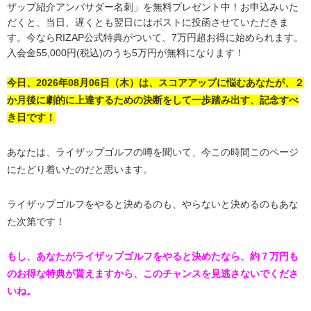
ザップ紹介アンバサダー名刺」を無料プレゼント中！お申込みいた
だくと、当日、遅くとも翌日にはポストに投函させていただきま
す。今ならRIZAP公式特典がついて、7万円超お得に始められます。
入会金55,000円(税込)のうち5万円が無料になります！
今日、
2026年08月06日（木）
は、スコアアップに悩むあなたが、２
か月後に劇的に上達するための決断をして一歩踏み出す、記念すべ
き日です！
あなたは、ライザップゴルフの噂を聞いて、今この時間このページ
にたどり着いたのだと思います。
ライザップゴルフをやると決めるのも、やらないと決めるのもあな
た次第です！
もし、あなたがライザップゴルフをやると決めたなら、約７万円も
のお得な特典が貰えますから、このチャンスを見逃さないでくださ
いね。