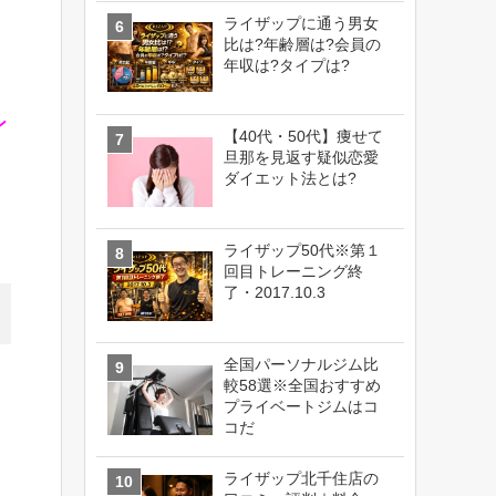
ライザップに通う男女
比は?年齢層は?会員の
年収は?タイプは?
ン
【40代・50代】痩せて
旦那を見返す疑似恋愛
ダイエット法とは?
ライザップ50代※第１
回目トレーニング終
了・2017.10.3
全国パーソナルジム比
較58選※全国おすすめ
プライベートジムはコ
コだ
ライザップ北千住店の