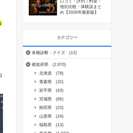
口コミ・評判｜料金・
他社比較・体験談まと
め【2026年最新版】
る
カテゴリー
各種診断・クイズ
(12)
都道府県
(2,870)
北海道
(78)
の
青森県
(32)
岩手県
(43)
宮城県
(86)
秋田県
(23)
山形県
(24)
福島県
(13)