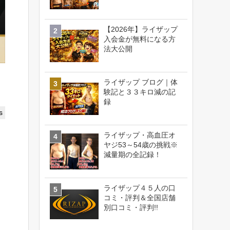
【2026年】ライザップ
入会金が無料になる方
法大公開
ライザップ ブログ｜体
験記と３３キロ減の記
録
s
ライザップ・高血圧オ
ヤジ53～54歳の挑戦※
減量期の全記録！
ライザップ４５人の口
コミ・評判＆全国店舗
別口コミ・評判!!