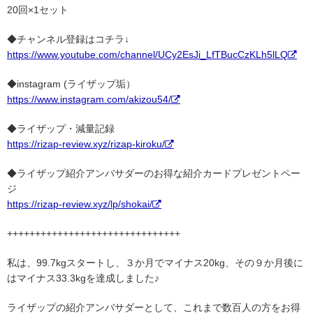
20回×1セット
◆チャンネル登録はコチラ↓
https://www.youtube.com/channel/UCy2EsJi_LfTBucCzKLh5lLQ
◆instagram (ライザップ垢）
https://www.instagram.com/akizou54/
◆ライザップ・減量記録
https://rizap-review.xyz/rizap-kiroku/
◆ライザップ紹介アンバサダーのお得な紹介カードプレゼントペー
ジ
https://rizap-review.xyz/lp/shokai/
+++++++++++++++++++++++++++++++
私は、99.7kgスタートし、３か月でマイナス20kg、その９か月後に
はマイナス33.3kgを達成しました♪
ライザップの紹介アンバサダーとして、これまで数百人の方をお得