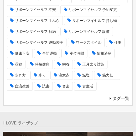
リボーンマイセルフ 不安
リボーンマイセルフ 予約変更
リボーンマイセルフ 手ぶら
リボーンマイセルフ 持ち物
リボーンマイセルフ 解約
リボーンマイセルフ 設備
リボーンマイセルフ 運動苦手
ワークスタイル
仕事
健康不安
合間運動
座位時間
情報過多
昼寝
時短健康
栄養
正月太り対策
歩き方
歩く
注意点
減塩
筋力低下
血流改善
読書
音楽
食生活
タグ一覧
I LOVE ライザップ