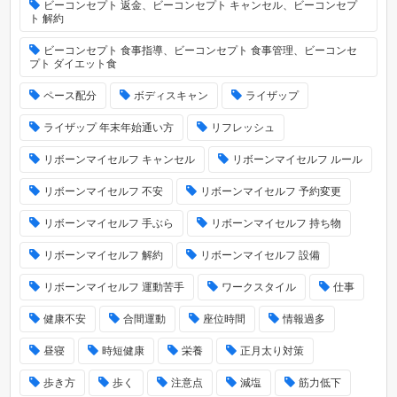
ビーコンセプト 返金、ビーコンセプト キャンセル、ビーコンセプ
ト 解約
ビーコンセプト 食事指導、ビーコンセプト 食事管理、ビーコンセ
プト ダイエット食
ペース配分
ボディスキャン
ライザップ
ライザップ 年末年始通い方
リフレッシュ
リボーンマイセルフ キャンセル
リボーンマイセルフ ルール
リボーンマイセルフ 不安
リボーンマイセルフ 予約変更
リボーンマイセルフ 手ぶら
リボーンマイセルフ 持ち物
リボーンマイセルフ 解約
リボーンマイセルフ 設備
リボーンマイセルフ 運動苦手
ワークスタイル
仕事
健康不安
合間運動
座位時間
情報過多
昼寝
時短健康
栄養
正月太り対策
歩き方
歩く
注意点
減塩
筋力低下