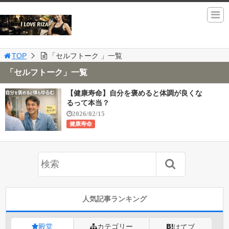
TOP
「セルフトーク 」一覧
「セルフトーク」一覧
【健康寿命】自分を褒めると体調が良くな
るって本当？
2026/02/15
健康寿命
人気記事ランキング
殿堂
カテゴリー
はてブ