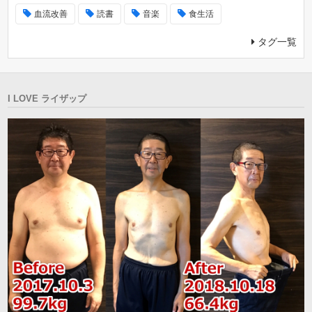
血流改善
読書
音楽
食生活
タグ一覧
I LOVE ライザップ