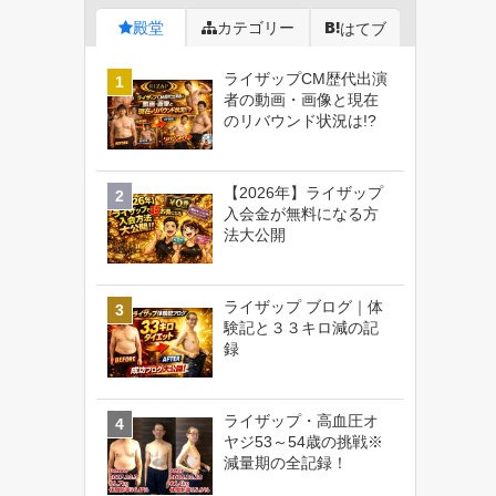
殿堂
カテゴリー
はてブ
ライザップCM歴代出演
者の動画・画像と現在
のリバウンド状況は!?
【2026年】ライザップ
入会金が無料になる方
法大公開
ライザップ ブログ｜体
験記と３３キロ減の記
録
ライザップ・高血圧オ
ヤジ53～54歳の挑戦※
減量期の全記録！