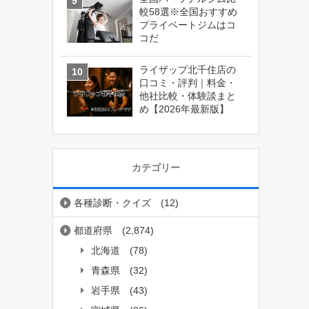
較58選※全国おすすめ
プライベートジムはコ
コだ
ライザップ北千住店の
口コミ・評判｜料金・
他社比較・体験談まと
め【2026年最新版】
カテゴリー
各種診断・クイズ
(12)
都道府県
(2,874)
北海道
(78)
青森県
(32)
岩手県
(43)