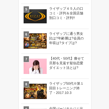
ライザップ４５人の口
コミ・評判＆全国店舗
別口コミ・評判!!
ライザップに通う男女
比は?年齢層は?会員の
年収は?タイプは?
【40代・50代】痩せて
旦那を見返す疑似恋愛
ダイエット法とは?
ライザップ50代※第１
回目トレーニング終
了・2017.10.3
全国パーソナルジム比