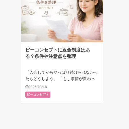
ビーコンセプトに返金制度はあ
る？条件や注意点を整理
「入会してからやっぱり続けられなかっ
たらどうしよう」 「もし事情が変わっ
たら、返金はあるのかな」 そんな不安
2026/03/18
を抱えている方は多いと思います。 こ
ビーコンセプト
んにちは、和久井朗です。 私自身、RIZ
APを経験して強く感じたのは、ジム選
[…]