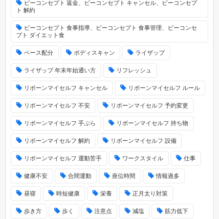
ビーコンセプト 返金、ビーコンセプト キャンセル、ビーコンセプ
ト 解約
ビーコンセプト 食事指導、ビーコンセプト 食事管理、ビーコンセ
プト ダイエット食
ペース配分
ボディスキャン
ライザップ
ライザップ 年末年始通い方
リフレッシュ
リボーンマイセルフ キャンセル
リボーンマイセルフ ルール
リボーンマイセルフ 不安
リボーンマイセルフ 予約変更
リボーンマイセルフ 手ぶら
リボーンマイセルフ 持ち物
リボーンマイセルフ 解約
リボーンマイセルフ 設備
リボーンマイセルフ 運動苦手
ワークスタイル
仕事
健康不安
合間運動
座位時間
情報過多
昼寝
時短健康
栄養
正月太り対策
歩き方
歩く
注意点
減塩
筋力低下