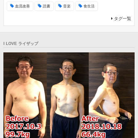
血流改善
読書
音楽
食生活
タグ一覧
I LOVE ライザップ