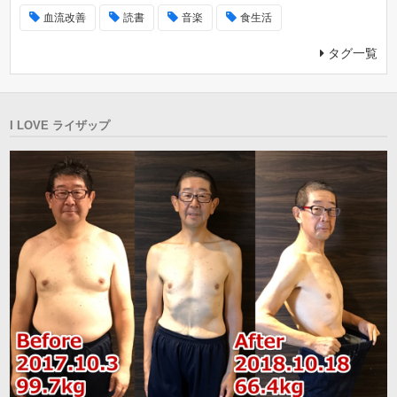
血流改善
読書
音楽
食生活
タグ一覧
I LOVE ライザップ