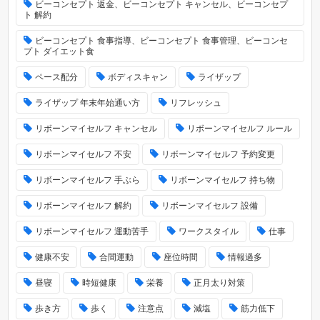
ビーコンセプト 返金、ビーコンセプト キャンセル、ビーコンセプ
ト 解約
ビーコンセプト 食事指導、ビーコンセプト 食事管理、ビーコンセ
プト ダイエット食
ペース配分
ボディスキャン
ライザップ
ライザップ 年末年始通い方
リフレッシュ
リボーンマイセルフ キャンセル
リボーンマイセルフ ルール
リボーンマイセルフ 不安
リボーンマイセルフ 予約変更
リボーンマイセルフ 手ぶら
リボーンマイセルフ 持ち物
リボーンマイセルフ 解約
リボーンマイセルフ 設備
リボーンマイセルフ 運動苦手
ワークスタイル
仕事
健康不安
合間運動
座位時間
情報過多
昼寝
時短健康
栄養
正月太り対策
歩き方
歩く
注意点
減塩
筋力低下