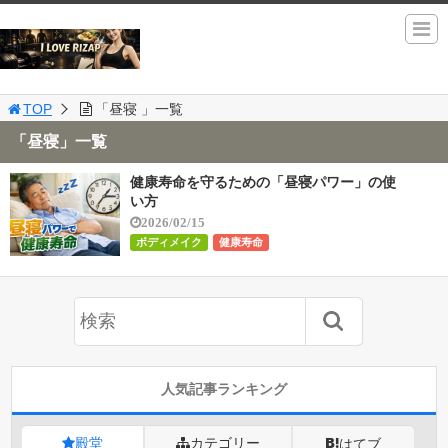
TOP
「昼寝 」一覧
「昼寝」一覧
健康寿命を守るための「昼寝パワー」の使
い方
2026/02/15
ボディメイク
健康寿命
人気記事ランキング
殿堂
カテゴリー
はてブ