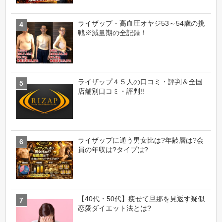
ライザップ・高血圧オヤジ53～54歳の挑
戦※減量期の全記録！
ライザップ４５人の口コミ・評判＆全国
店舗別口コミ・評判!!
ライザップに通う男女比は?年齢層は?会
員の年収は?タイプは?
【40代・50代】痩せて旦那を見返す疑似
恋愛ダイエット法とは?