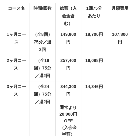
コース名
時間/回数
総額（入
1回75分
月額費用
会金含
あたり
む）
1ヶ月コー
（全8回）
149,600
18,700円
107,800
ス
75分／週
円
円
2回
2ヶ月コー
（全16
257,400
16,088円
ス
回）75分
円
／週2回
3ヶ月コー
（全24
344,300
14,346円
ス
回）75分
円
／週2回
通常より
20,900円
OFF
（入会金
半額）