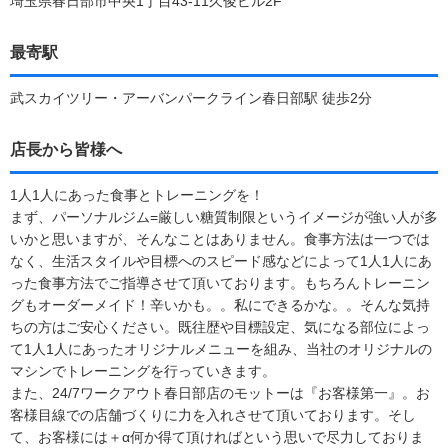
埼玉県春日部市中央1丁目43-11久俊ビル2F
最寄駅
武スカイツリー・アーバンパークライン春日部駅 徒歩2分
店長から皆様へ
1人1人にあった食事とトレーニングを！
まず、パーソナルジム=厳しい糖質制限というイメージが強い人が多
いかと思いますが、そんなことはありません。食事方法は一つでは
なく、生活スタイルや目標へのスピード感などによって1人1人にあ
った食事方法でご指導させて頂いております。もちろんトレーニン
グもオーダーメイド！辛いかも。。私にできるかな。。そんな気持
ちの方はご安心ください。既往歴や目標設定、気になる部位によっ
て1人1人にあったオリジナルメニューを組み、当社のオリジナルの
マシンでトレーニングを行っていきます。
また、24/7ワークアウト春日部店のモットーは『お客様第一』。お
客様目線での店舗づくりに力を入れさせて頂いております。そし
て、お客様には＋α何か得て頂ければという思いで尽力しておりま