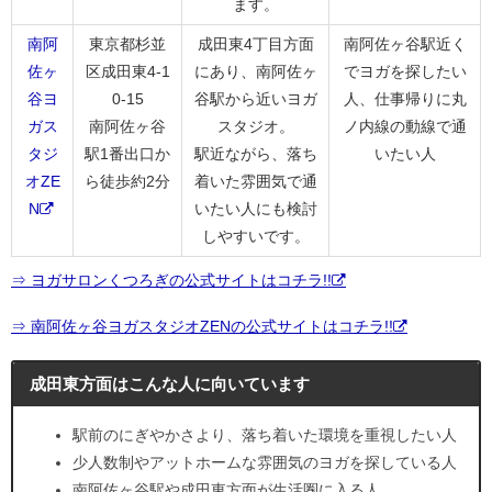
ます。
南阿
東京都杉並
成田東4丁目方面
南阿佐ヶ谷駅近く
佐ヶ
区成田東4-1
にあり、南阿佐ヶ
でヨガを探したい
谷ヨ
0-15
谷駅から近いヨガ
人、仕事帰りに丸
ガス
南阿佐ヶ谷
スタジオ。
ノ内線の動線で通
タジ
駅1番出口か
駅近ながら、落ち
いたい人
オZE
ら徒歩約2分
着いた雰囲気で通
N
いたい人にも検討
しやすいです。
⇒ ヨガサロンくつろぎの公式サイトはコチラ!!
⇒ 南阿佐ヶ谷ヨガスタジオZENの公式サイトはコチラ!!
成田東方面はこんな人に向いています
駅前のにぎやかさより、落ち着いた環境を重視したい人
少人数制やアットホームな雰囲気のヨガを探している人
南阿佐ヶ谷駅や成田東方面が生活圏に入る人