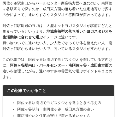
阿佐ヶ谷駅南口からパールセンター商店街方面へ進むのか、南阿佐
ヶ谷駅寄りで探すのか、成田東方面の落ち着いた住宅地寄りで探す
のかによって、通いやすさやスタジオの雰囲気が変わってきます。
阿佐ヶ谷駅周辺のヨガは、大型ホットヨガスタジオが駅前にどんと
集まっているというより、
地域密着型の落ち着いたヨガスタジオを
生活動線に合わせて選ぶ
イメージに近いです。
買い物ついでに通いたい人、少人数でゆっくり体を整えたい人、南
阿佐ヶ谷駅から通いたい人で、向いているスタジオが変わります。
この記事では、阿佐ヶ谷駅周辺でヨガスタジオを探している方向け
に、
阿佐ヶ谷駅南口・パールセンター・南阿佐ヶ谷・成田東方面
の
違いを整理しながら、通いやすさや雰囲気で選ぶポイントをまとめ
ます。
この記事でわかること
阿佐ヶ谷駅周辺でヨガスタジオを選ぶときの考え方
阿佐ヶ谷駅前・南阿佐ヶ谷・成田東方面の違い
商店街沿いと住宅地寄りで変わる通いやすさ