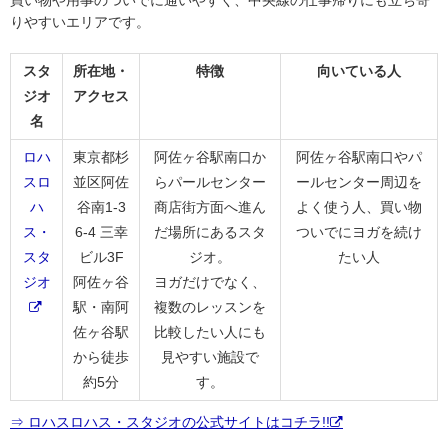
りやすいエリアです。
スタ
所在地・
特徴
向いている人
ジオ
アクセス
名
ロハ
東京都杉
阿佐ヶ谷駅南口か
阿佐ヶ谷駅南口やパ
スロ
並区阿佐
らパールセンター
ールセンター周辺を
ハ
谷南1-3
商店街方面へ進ん
よく使う人、買い物
ス・
6-4 三幸
だ場所にあるスタ
ついでにヨガを続け
スタ
ビル3F
ジオ。
たい人
ジオ
阿佐ヶ谷
ヨガだけでなく、
駅・南阿
複数のレッスンを
佐ヶ谷駅
比較したい人にも
から徒歩
見やすい施設で
約5分
す。
⇒ ロハスロハス・スタジオの公式サイトはコチラ!!