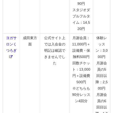
90円
スタジオダ
ブルフルタ
イム：14,5
20円
ヨガサ
成田東方
公式サイト上
月謝会員：
体験レ
ロンく
面
では入会金の
11,000円＋
ッス
つろぎ
明記は確認で
設備費・保
ン：3,0
きませんでし
険料500円
00円
た
回数チケッ
月謝会
ト：13,000
員の5
円＋設備費
回目以
500円
降：2,5
※どちらも
00円
90分レッス
月謝会
ン4回分
員の6
回目以