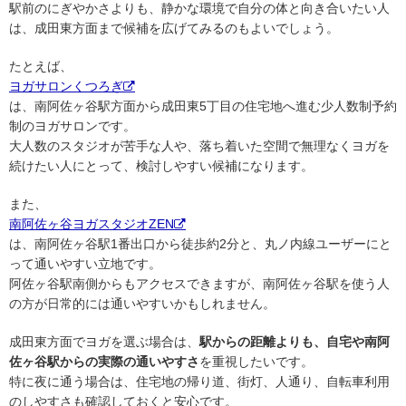
駅前のにぎやかさよりも、静かな環境で自分の体と向き合いたい人
は、成田東方面まで候補を広げてみるのもよいでしょう。
たとえば、
ヨガサロンくつろぎ
は、南阿佐ヶ谷駅方面から成田東5丁目の住宅地へ進む少人数制予約
制のヨガサロンです。
大人数のスタジオが苦手な人や、落ち着いた空間で無理なくヨガを
続けたい人にとって、検討しやすい候補になります。
また、
南阿佐ヶ谷ヨガスタジオZEN
は、南阿佐ヶ谷駅1番出口から徒歩約2分と、丸ノ内線ユーザーにと
って通いやすい立地です。
阿佐ヶ谷駅南側からもアクセスできますが、南阿佐ヶ谷駅を使う人
の方が日常的には通いやすいかもしれません。
成田東方面でヨガを選ぶ場合は、
駅からの距離よりも、自宅や南阿
佐ヶ谷駅からの実際の通いやすさ
を重視したいです。
特に夜に通う場合は、住宅地の帰り道、街灯、人通り、自転車利用
のしやすさも確認しておくと安心です。