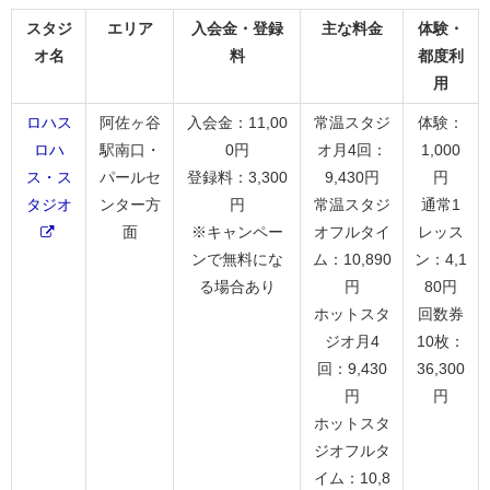
スタジ
エリア
入会金・登録
主な料金
体験・
オ名
料
都度利
用
ロハス
阿佐ヶ谷
入会金：11,00
常温スタジ
体験：
ロハ
駅南口・
0円
オ月4回：
1,000
ス・ス
パールセ
登録料：3,300
9,430円
円
タジオ
ンター方
円
常温スタジ
通常1
面
※キャンペー
オフルタイ
レッス
ンで無料にな
ム：10,890
ン：4,1
る場合あり
円
80円
ホットスタ
回数券
ジオ月4
10枚：
回：9,430
36,300
円
円
ホットスタ
ジオフルタ
イム：10,8