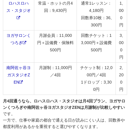
ロハスロハ
常温・ホットの月4
通常1レッスン：
1,
ス・スタジオ
回：9,430円
4,180円
00
回数券10枚：36,
0
300円
円
ヨガサロンく
月謝会員：11,000
回数チケット：1
3,
つろぎ
円＋設備費・保険料
3,000円＋設備費
00
500円
500円
0
円
南阿佐ヶ谷ヨ
月謝制：11,000円
チケット制：12,0
2,
ガスタジオZ
／4回
00円／4回
20
EN
1ドロップ：3,30
0
0円
円
月4回通うなら、ロハスロハス・スタジオは月4回プラン、ヨガサロ
ンくつろぎや南阿佐ヶ谷ヨガスタジオZENは月謝制が比較しやすい
です。
一方で、仕事や家庭の都合で通える日が読みにくい人は、回数券や
都度利用があるかを重視すると選びやすくなります。