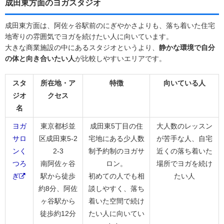
成田東方面のヨガスタジオ
成田東方面は、阿佐ヶ谷駅前のにぎやかさよりも、落ち着いた住宅
地寄りの雰囲気でヨガを続けたい人に向いています。
大きな商業施設の中にあるスタジオというより、
静かな環境で自分
の体と向き合いたい人
が比較しやすいエリアです。
スタ
所在地・ア
特徴
向いている人
ジオ
クセス
名
ヨガ
東京都杉並
成田東5丁目の住
大人数のレッスン
サロ
区成田東5-2
宅地にある少人数
が苦手な人、自宅
ンく
2-3
制予約制のヨガサ
近くの落ち着いた
つろ
南阿佐ヶ谷
ロン。
場所でヨガを続け
ぎ
駅から徒歩
初めての人でも相
たい人
約8分、阿佐
談しやすく、落ち
ヶ谷駅から
着いた空間で続け
徒歩約12分
たい人に向いてい