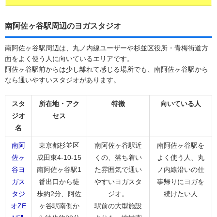
南阿佐ヶ谷駅周辺のヨガスタジオ
南阿佐ヶ谷駅周辺は、丸ノ内線ユーザーや杉並区役所・青梅街道方
面をよく使う人に向いているエリアです。
阿佐ヶ谷駅前からは少し離れて感じる場所でも、南阿佐ヶ谷駅から
なら通いやすいスタジオがあります。
スタ
所在地・アク
特徴
向いている人
ジオ
セス
名
南阿
東京都杉並区
南阿佐ヶ谷駅近
南阿佐ヶ谷駅を
佐ヶ
成田東4-10-15
くの、落ち着い
よく使う人、丸
谷ヨ
南阿佐ヶ谷駅1
た雰囲気で通い
ノ内線沿いの仕
ガス
番出口から徒
やすいヨガスタ
事帰りにヨガを
タジ
歩約2分、阿佐
ジオ。
続けたい人
オZE
ヶ谷駅南側か
駅前の大型施設