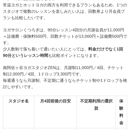
常温ヨガとホットヨガの両方を利用できるプランもあるため、1つの
スタジオで複数のレッスンを楽しみたい人は、回数券より月会員プ
ランも比較したいです。
ヨガサロンくつろぎは、90分レッスン4回分の月謝会員が11,000円
＋設備費・保険料500円、回数チケットが13,000円＋設備費500円で
す。
少人数制で落ち着いて通いたい人にとっては、
料金だけでなく1回
90分というレッスン時間
も比較ポイントになります。
南阿佐ヶ谷ヨガスタジオZENは、月謝制11,000円／4回、チケット
制12,000円／4回、1ドロップ3,300円です。
毎週通うなら月謝制、不定期に通うならチケット制や1ドロップを検
討しやすいです。
スタジオ名
月4回前後の目安
不定期利用の選択
体
肢
験
料
金