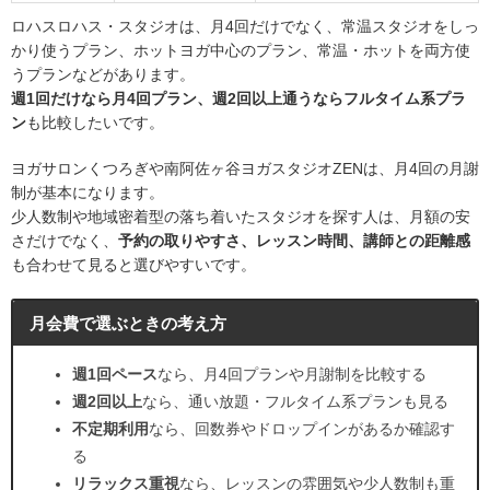
ロハスロハス・スタジオは、月4回だけでなく、常温スタジオをしっ
かり使うプラン、ホットヨガ中心のプラン、常温・ホットを両方使
うプランなどがあります。
週1回だけなら月4回プラン、週2回以上通うならフルタイム系プラ
ン
も比較したいです。
ヨガサロンくつろぎや南阿佐ヶ谷ヨガスタジオZENは、月4回の月謝
制が基本になります。
少人数制や地域密着型の落ち着いたスタジオを探す人は、月額の安
さだけでなく、
予約の取りやすさ、レッスン時間、講師との距離感
も合わせて見ると選びやすいです。
月会費で選ぶときの考え方
週1回ペース
なら、月4回プランや月謝制を比較する
週2回以上
なら、通い放題・フルタイム系プランも見る
不定期利用
なら、回数券やドロップインがあるか確認す
る
リラックス重視
なら、レッスンの雰囲気や少人数制も重