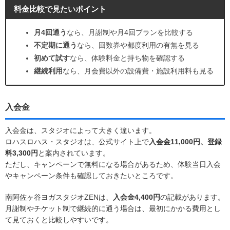
料金比較で見たいポイント
月4回通う
なら、月謝制や月4回プランを比較する
不定期に通う
なら、回数券や都度利用の有無を見る
初めて試す
なら、体験料金と持ち物を確認する
継続利用
なら、月会費以外の設備費・施設利用料も見る
入会金
入会金は、スタジオによって大きく違います。
ロハスロハス・スタジオは、公式サイト上で
入会金11,000円、登録
料3,300円
と案内されています。
ただし、キャンペーンで無料になる場合があるため、体験当日入会
やキャンペーン条件も確認しておきたいところです。
南阿佐ヶ谷ヨガスタジオZENは、
入会金4,400円
の記載があります。
月謝制やチケット制で継続的に通う場合は、最初にかかる費用とし
て見ておくと比較しやすいです。