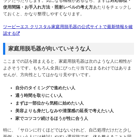
ラクだったりします。気になる機種があるなら、まずは
対応部位・
使用間隔・お手入れ方法・照射レベルの考え方
あたりをチェックし
ておくと、かなり整理しやすくなります。
ツーピーエス クリスタル家庭用脱毛器の公式サイトで最新情報を確
認する
家庭用脱毛器が向いていそうな人
ここまでの話を踏まえると、家庭用脱毛器は次のような人に相性が
よさそうです。もちろん全員にぴったり当てはまるわけではありま
せんが、方向性としてはかなり見やすいです。
自分のタイミングで進めたい人
通う時間を取りにくい人
まずは一部位から気軽に始めたい人
美容よりも身だしなみや清潔感の延長で考えたい人
家でコツコツ続けるほうが性に合う人
特に、「サロンに行くほどではないけれど、自己処理だけだと少し
面倒」という人には検討しやすい選択肢です。体を整えることと同