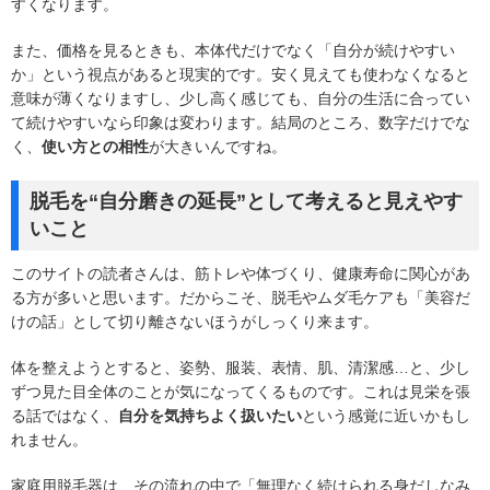
すくなります。
また、価格を見るときも、本体代だけでなく「自分が続けやすい
か」という視点があると現実的です。安く見えても使わなくなると
意味が薄くなりますし、少し高く感じても、自分の生活に合ってい
て続けやすいなら印象は変わります。結局のところ、数字だけでな
く、
使い方との相性
が大きいんですね。
脱毛を“自分磨きの延長”として考えると見えやす
いこと
このサイトの読者さんは、筋トレや体づくり、健康寿命に関心があ
る方が多いと思います。だからこそ、脱毛やムダ毛ケアも「美容だ
けの話」として切り離さないほうがしっくり来ます。
体を整えようとすると、姿勢、服装、表情、肌、清潔感…と、少し
ずつ見た目全体のことが気になってくるものです。これは見栄を張
る話ではなく、
自分を気持ちよく扱いたい
という感覚に近いかもし
れません。
家庭用脱毛器は、その流れの中で「無理なく続けられる身だしなみ