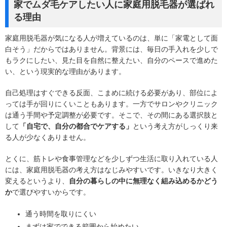
家でムダ毛ケアしたい人に家庭用脱毛器が選ばれ
る理由
家庭用脱毛器が気になる人が増えているのは、単に「家電として面
白そう」だからではありません。背景には、毎日の手入れを少しで
もラクにしたい、見た目を自然に整えたい、自分のペースで進めた
い、という現実的な理由があります。
自己処理はすぐできる反面、こまめに続ける必要があり、部位によ
っては手が回りにくいこともあります。一方でサロンやクリニック
は通う手間や予定調整が必要です。そこで、その間にある選択肢と
して
「自宅で、自分の都合でケアする」
という考え方がしっくり来
る人が少なくありません。
とくに、筋トレや食事管理などを少しずつ生活に取り入れている人
には、家庭用脱毛器の考え方はなじみやすいです。いきなり大きく
変えるというより、
自分の暮らしの中に無理なく組み込めるかどう
か
で選びやすいからです。
通う時間を取りにくい
まずは家でできる範囲から始めたい