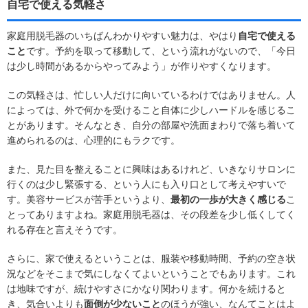
自宅で使える気軽さ
家庭用脱毛器のいちばんわかりやすい魅力は、やはり
自宅で使える
こと
です。予約を取って移動して、という流れがないので、「今日
は少し時間があるからやってみよう」が作りやすくなります。
この気軽さは、忙しい人だけに向いているわけではありません。人
によっては、外で何かを受けること自体に少しハードルを感じるこ
とがあります。そんなとき、自分の部屋や洗面まわりで落ち着いて
進められるのは、心理的にもラクです。
また、見た目を整えることに興味はあるけれど、いきなりサロンに
行くのは少し緊張する、という人にも入り口として考えやすいで
す。美容サービスが苦手というより、
最初の一歩が大きく感じる
こ
とってありますよね。家庭用脱毛器は、その段差を少し低くしてく
れる存在と言えそうです。
さらに、家で使えるということは、服装や移動時間、予約の空き状
況などをそこまで気にしなくてよいということでもあります。これ
は地味ですが、続けやすさにかなり関わります。何かを続けると
き、気合いよりも
面倒が少ないこと
のほうが強い、なんてことはよ