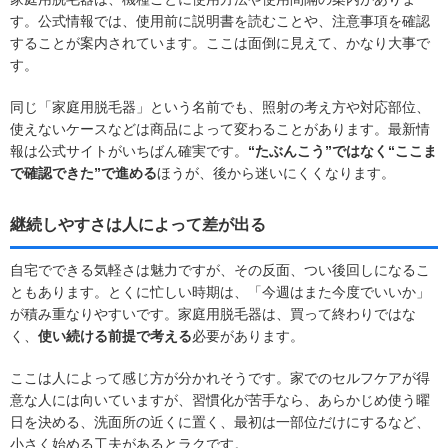
す。公式情報では、使用前に説明書を読むことや、注意事項を確認
することが案内されています。ここは面倒に見えて、かなり大事で
す。
同じ「家庭用脱毛器」という名前でも、照射の考え方や対応部位、
使えないケースなどは商品によって変わることがあります。最新情
報は公式サイトがいちばん確実です。
“たぶんこう”ではなく“ここま
で確認できた”で進める
ほうが、後から迷いにくくなります。
継続しやすさは人によって差が出る
自宅でできる気軽さは魅力ですが、その反面、つい後回しになるこ
ともあります。とくに忙しい時期は、「今週はまた今度でいいか」
が積み重なりやすいです。家庭用脱毛器は、買って終わりではな
く、
使い続ける前提で考える
必要があります。
ここは人によって感じ方が分かれそうです。家でのセルフケアが得
意な人には向いていますが、習慣化が苦手なら、あらかじめ使う曜
日を決める、洗面所の近くに置く、最初は一部位だけにするなど、
小さく始める工夫があるとラクです。