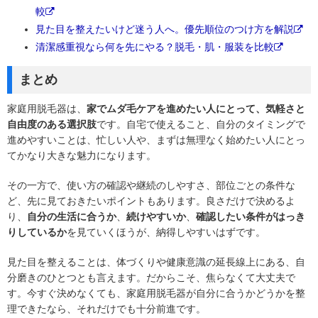
較
見た目を整えたいけど迷う人へ。優先順位のつけ方を解説
清潔感重視なら何を先にやる？脱毛・肌・服装を比較
まとめ
家庭用脱毛器は、
家でムダ毛ケアを進めたい人にとって、気軽さと
自由度のある選択肢
です。自宅で使えること、自分のタイミングで
進めやすいことは、忙しい人や、まずは無理なく始めたい人にとっ
てかなり大きな魅力になります。
その一方で、使い方の確認や継続のしやすさ、部位ごとの条件な
ど、先に見ておきたいポイントもあります。良さだけで決めるよ
り、
自分の生活に合うか
、
続けやすいか
、
確認したい条件がはっき
りしているか
を見ていくほうが、納得しやすいはずです。
見た目を整えることは、体づくりや健康意識の延長線上にある、自
分磨きのひとつとも言えます。だからこそ、焦らなくて大丈夫で
す。今すぐ決めなくても、家庭用脱毛器が自分に合うかどうかを整
理できたなら、それだけでも十分前進です。