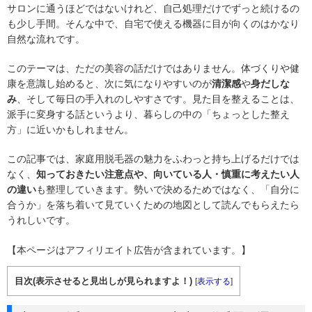
サロンに通うほどではないけれど、自己処理だけでずっと続けるの
も少し手間。そんな中で、自宅で使える機器に目が向くのはかなり
自然な流れです。
このテーマは、ただの美容の話だけではありません。体づくりや健
康を意識し始めると、次に気になりやすいのが
清潔感
や
身だしな
み
、そして毎日の手入れのしやすさです。見た目を整えることは、
派手に変身する話というより、暮らしの中の「ちょっとした整え
方」に近いかもしれません。
この記事では、家庭用脱毛器の魅力をふわっと持ち上げるだけでは
なく、
知っておきたい注意点や、向いている人・慎重に考えたい人
の違い
も整理していきます。勢いで決めるためではなく、「自分に
合うか」を落ち着いて見ていくための地図として読んでもらえたら
うれしいです。
【本ページはアフィリエイト広告が含まれています。】
目次(表示させると見出しが見られますよ！)
[
表示する
]