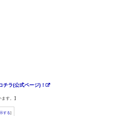
チラ(公式ページ)！
います。】
示する
]