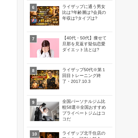
ライザップに通う男女
比は?年齢層は?会員の
年収は?タイプは?
【40代・50代】痩せて
旦那を見返す疑似恋愛
ダイエット法とは?
ライザップ50代※第１
回目トレーニング終
了・2017.10.3
全国パーソナルジム比
較58選※全国おすすめ
プライベートジムはコ
コだ
ライザップ北千住店の