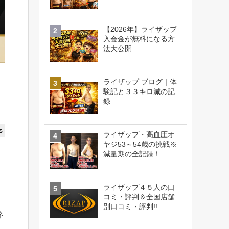
【2026年】ライザップ
入会金が無料になる方
法大公開
ライザップ ブログ｜体
験記と３３キロ減の記
録
s
ライザップ・高血圧オ
ヤジ53～54歳の挑戦※
減量期の全記録！
ライザップ４５人の口
コミ・評判＆全国店舗
別口コミ・評判!!
ネ