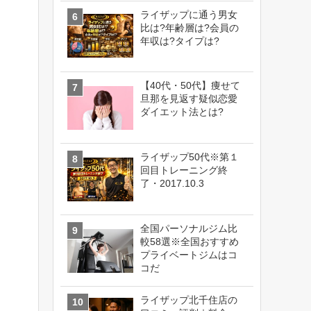
ライザップに通う男女
比は?年齢層は?会員の
年収は?タイプは?
【40代・50代】痩せて
旦那を見返す疑似恋愛
ダイエット法とは?
ライザップ50代※第１
回目トレーニング終
了・2017.10.3
全国パーソナルジム比
較58選※全国おすすめ
プライベートジムはコ
コだ
ライザップ北千住店の