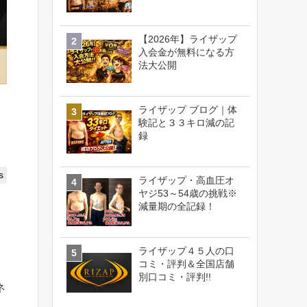
【2026年】ライザップ
入会金が無料になる方
法大公開
ライザップ ブログ｜体
験記と３３キロ減の記
録
s
ライザップ・高血圧オ
ヤジ53～54歳の挑戦※
減量期の全記録！
ライザップ４５人の口
コミ・評判＆全国店舗
別口コミ・評判!!
ネ