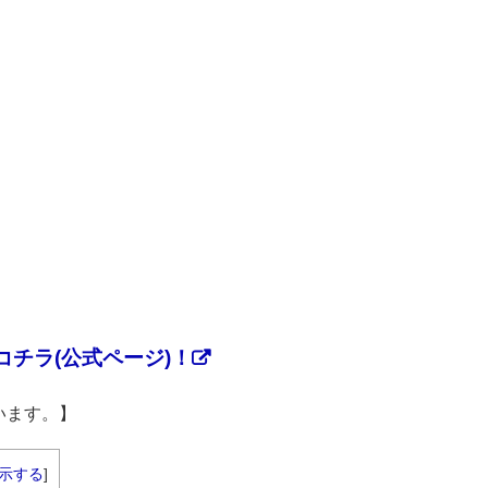
チラ(公式ページ)！
います。】
示する
]