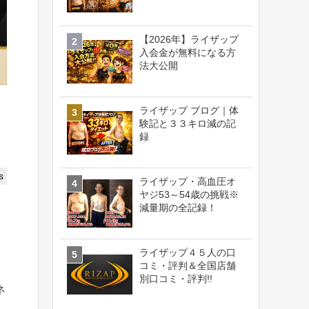
【2026年】ライザップ
入会金が無料になる方
法大公開
ライザップ ブログ｜体
験記と３３キロ減の記
録
s
ライザップ・高血圧オ
ヤジ53～54歳の挑戦※
減量期の全記録！
ライザップ４５人の口
コミ・評判＆全国店舗
別口コミ・評判!!
ネ