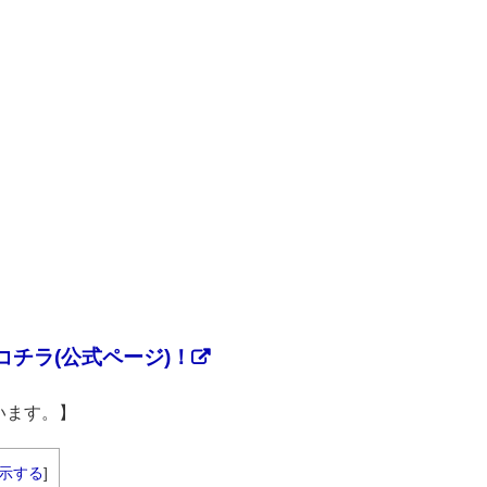
チラ(公式ページ)！
います。】
示する
]