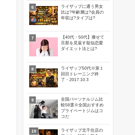
ライザップに通う男女
比は?年齢層は?会員の
年収は?タイプは?
【40代・50代】痩せて
旦那を見返す疑似恋愛
ダイエット法とは?
ライザップ50代※第１
回目トレーニング終
了・2017.10.3
全国パーソナルジム比
較58選※全国おすすめ
プライベートジムはコ
コだ
ライザップ北千住店の