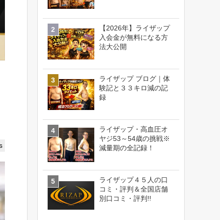
【2026年】ライザップ
入会金が無料になる方
法大公開
ライザップ ブログ｜体
験記と３３キロ減の記
録
ライザップ・高血圧オ
ヤジ53～54歳の挑戦※
s
減量期の全記録！
ライザップ４５人の口
コミ・評判＆全国店舗
別口コミ・評判!!