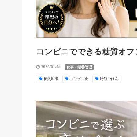
コンビニでできる糖質オフ
2026/01/04
食事・栄養管理
糖質制限
コンビニ食
時短ごはん