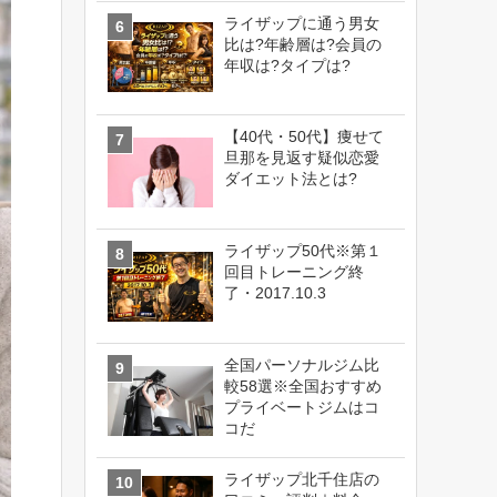
ライザップに通う男女
比は?年齢層は?会員の
年収は?タイプは?
【40代・50代】痩せて
旦那を見返す疑似恋愛
ダイエット法とは?
ライザップ50代※第１
回目トレーニング終
了・2017.10.3
全国パーソナルジム比
較58選※全国おすすめ
プライベートジムはコ
コだ
ライザップ北千住店の