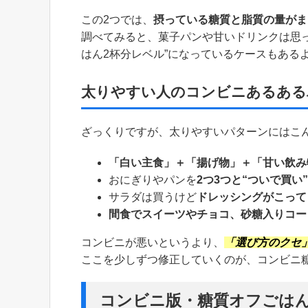
この2つでは、
摂っている糖質と脂質の量がま
調べてみると、菓子パンや甘いドリンクは思
はん2杯分レベル”になっているケースもある
太りやすい人のコンビニあるある
ざっくりですが、太りやすいパターンにはこ
「白い主食」＋「揚げ物」＋「甘い飲み
おにぎりやパンを
2つ3つと“ついで買い”
サラダは買うけど
ドレッシングがこって
間食でスイーツやチョコ、砂糖入りコー
コンビニが悪いというより、
「選び方のクセ
ここを少しずつ修正していくのが、コンビニ
コンビニ版・糖質オフごは