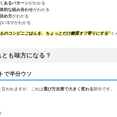
くあるパターン
がわかる
体的な組み合わせ
がわかる
決め方
がわかる
ないコツ
がわかる
つものコンビニごはんを、ちょっとだけ糖質オフ寄りにする”
イ
れとも味方になる？
トで半分ウソ
と言われますが、これは
選び方次第で大きく変わる
部分です。
プ