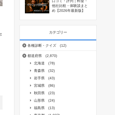
口コミ・評判｜料金・
他社比較・体験談まと
め【2026年最新版】
カテゴリー
ぶ
各種診断・クイズ
(12)
都道府県
(2,870)
北海道
(78)
青森県
(32)
岩手県
(43)
宮城県
(86)
秋田県
(23)
山形県
(24)
福島県
(13)