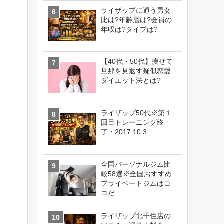
ライザップに通う男女
比は?年齢層は?会員の
年収は?タイプは?
【40代・50代】痩せて
旦那を見返す疑似恋愛
ダイエット法とは?
ライザップ50代※第１
回目トレーニング終
了・2017.10.3
全国パーソナルジム比
較58選※全国おすすめ
プライベートジムはコ
コだ
ライザップ北千住店の