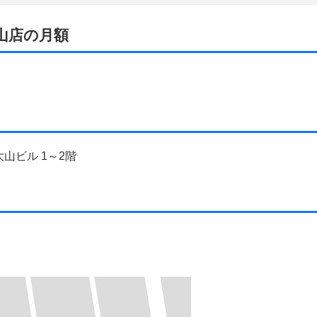
大山店の月額
 大山ビル 1～2階