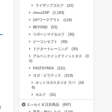
ライザップゴルフ
(22)
chocoZAP
(1,183)
247ワークアウト
(119)
BEYOND
(53)
リボーンマイセルフ
(30)
ビーコンセプト
(30)
ドクタートレーニング
(30)
アルペンクイックフィットネス
(3
0)
台
FASTGYM24
(111)
ヨガ・ピラティス
(219)
ホットヨガスタジオ ラバ
(18
8)
ク
カルド
(31)
ョ
エッセイ & 注目商品
(697)
台
美容・身だしなみ
(124)