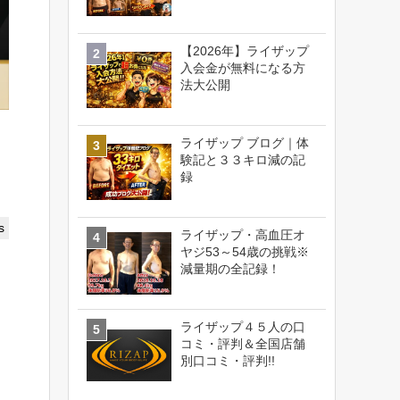
【2026年】ライザップ
入会金が無料になる方
法大公開
ライザップ ブログ｜体
験記と３３キロ減の記
録
s
ライザップ・高血圧オ
ヤジ53～54歳の挑戦※
減量期の全記録！
ライザップ４５人の口
コミ・評判＆全国店舗
別口コミ・評判!!