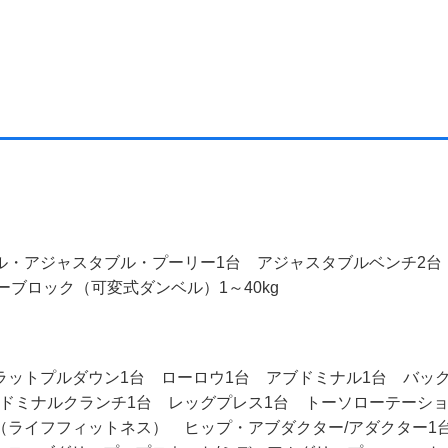
アル・アジャスタブル・プーリー1台 アジャスタブルベンチ2
ーブロック（可変式ダンベル）1～40kg
ラットプルダウン1台 ローロウ1台 アブドミナル1台 バッ
ドミナルクランチ1台 レッグプレス1台 トーソローテーシ
（ライフフィットネス） ヒップ・アブダクター/アダクター1