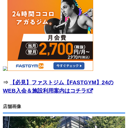
⇒
【必見】ファストジム【FASTGYM】24の
WEB入会＆施設利用案内はコチラ!
店舗画像