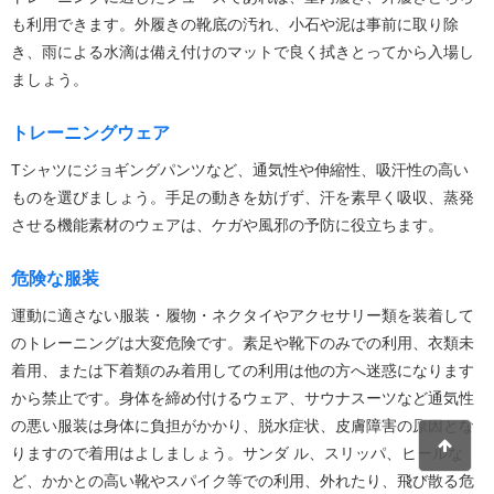
も利用できます。外履きの靴底の汚れ、小石や泥は事前に取り除
き、雨による水滴は備え付けのマットで良く拭きとってから入場し
ましょう。
トレーニングウェア
Tシャツにジョギングパンツなど、通気性や伸縮性、吸汗性の高い
ものを選びましょう。手足の動きを妨げず、汗を素早く吸収、蒸発
させる機能素材のウェアは、ケガや風邪の予防に役立ちます。
危険な服装
運動に適さない服装・履物・ネクタイやアクセサリー類を装着して
のトレーニングは大変危険です。素足や靴下のみでの利用、衣類未
着用、または下着類のみ着用しての利用は他の方へ迷惑になります
から禁止です。身体を締め付けるウェア、サウナスーツなど通気性
の悪い服装は身体に負担がかかり、脱水症状、皮膚障害の原因とな
りますので着用はよしましょう。サンダ ル、スリッパ、ヒールな
ど、かかとの高い靴やスパイク等での利用、外れたり、飛び散る危