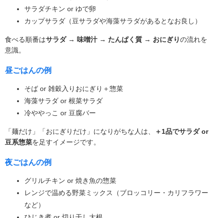
サラダチキン or ゆで卵
カップサラダ（豆サラダや海藻サラダがあるとなお良し）
食べる順番は
サラダ → 味噌汁 → たんぱく質 → おにぎり
の流れを
意識。
昼ごはんの例
そば or 雑穀入りおにぎり＋惣菜
海藻サラダ or 根菜サラダ
冷ややっこ or 豆腐バー
「麺だけ」「おにぎりだけ」になりがちな人は、
＋1品でサラダ or
豆系惣菜
を足すイメージです。
夜ごはんの例
グリルチキン or 焼き魚の惣菜
レンジで温める野菜ミックス（ブロッコリー・カリフラワー
など）
ひじき煮 or 切り干し大根