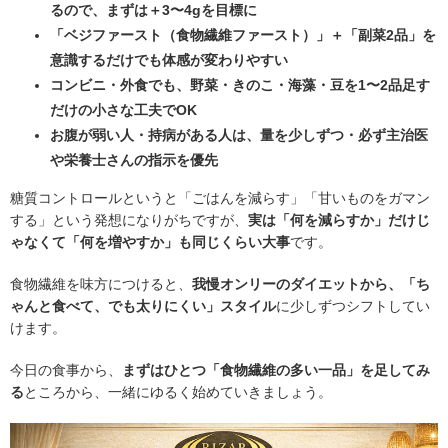
るので、まずは＋3〜4gを目標に
「ベジファースト（食物繊維ファースト）」＋「副菜2品」を
意識するだけでも体感が変わりやすい
コンビニ・外食でも、野菜・きのこ・海藻・豆を1〜2品足す
だけの小さな工夫でOK
お腹が弱い人・持病がある人は、量を少しずつ・必ず主治医
や栄養士さんの指示を優先
糖質コントロールというと「ごはんを減らす」「甘いものをガマン
する」という発想になりがちですが、
実は「何を減らすか」だけじ
ゃなくて「何を増やすか」も同じくらい大事
です。
食物繊維を味方につけると、
我慢オンリーのダイエットから、「ち
ゃんと食べて、でも太りにくい」スタイル
に少しずつシフトしてい
けます。
今日の食事から、
まずはひとつ「食物繊維の多い一品」を足してみ
る
ところから、一緒にゆるく始めていきましょう。