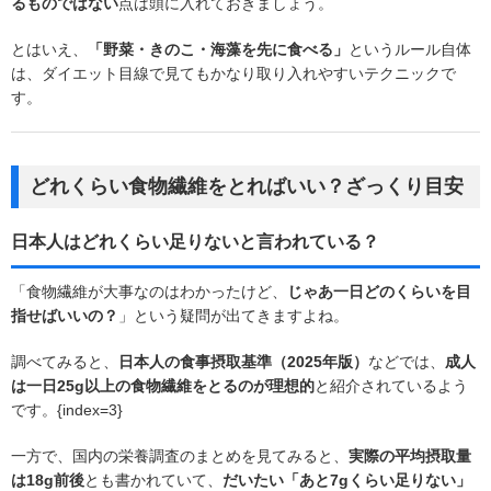
るものではない
点は頭に入れておきましょう。
とはいえ、
「野菜・きのこ・海藻を先に食べる」
というルール自体
は、ダイエット目線で見てもかなり取り入れやすいテクニックで
す。
どれくらい食物繊維をとればいい？ざっくり目安
日本人はどれくらい足りないと言われている？
「食物繊維が大事なのはわかったけど、
じゃあ一日どのくらいを目
指せばいいの？
」という疑問が出てきますよね。
調べてみると、
日本人の食事摂取基準（2025年版）
などでは、
成人
は一日25g以上の食物繊維をとるのが理想的
と紹介されているよう
です。{index=3}
一方で、国内の栄養調査のまとめを見てみると、
実際の平均摂取量
は18g前後
とも書かれていて、
だいたい「あと7gくらい足りない」