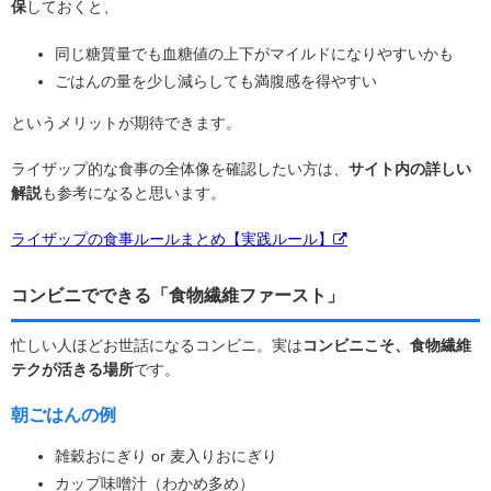
保
しておくと、
同じ糖質量でも血糖値の上下がマイルドになりやすいかも
ごはんの量を少し減らしても満腹感を得やすい
というメリットが期待できます。
ライザップ的な食事の全体像を確認したい方は、
サイト内の詳しい
解説
も参考になると思います。
ライザップの食事ルールまとめ【実践ルール】
コンビニでできる「食物繊維ファースト」
忙しい人ほどお世話になるコンビニ。実は
コンビニこそ、食物繊維
テクが活きる場所
です。
朝ごはんの例
雑穀おにぎり or 麦入りおにぎり
カップ味噌汁（わかめ多め）