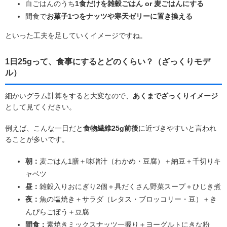
白ごはんのうち
1食だけを雑穀ごはん or 麦ごはんにする
間食で
お菓子1つをナッツや寒天ゼリーに置き換える
といった工夫を足していくイメージですね。
1日25gって、食事にするとどのくらい？（ざっくりモデ
ル）
細かいグラム計算をすると大変なので、
あくまでざっくりイメージ
として見てください。
例えば、こんな一日だと
食物繊維25g前後
に近づきやすいと言われ
ることが多いです。
朝：
麦ごはん1膳＋味噌汁（わかめ・豆腐）＋納豆＋千切りキ
ャベツ
昼：
雑穀入りおにぎり2個＋具だくさん野菜スープ＋ひじき煮
夜：
魚の塩焼き＋サラダ（レタス・ブロッコリー・豆）＋き
んぴらごぼう＋豆腐
間食：
素焼きミックスナッツ一握り＋ヨーグルトにきな粉