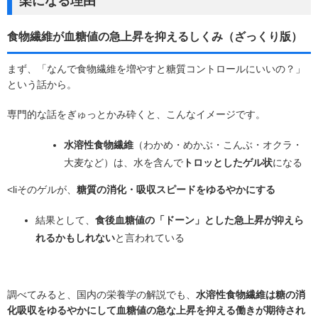
楽になる理由
食物繊維が血糖値の急上昇を抑えるしくみ（ざっくり版）
まず、「なんで食物繊維を増やすと糖質コントロールにいいの？」
という話から。
専門的な話をぎゅっとかみ砕くと、こんなイメージです。
水溶性食物繊維
（わかめ・めかぶ・こんぶ・オクラ・
大麦など）は、水を含んで
トロッとしたゲル状
になる
<liそのゲルが、
糖質の消化・吸収スピードをゆるやかにする
結果として、
食後血糖値の「ドーン」とした急上昇が抑えら
れるかもしれない
と言われている
調べてみると、国内の栄養学の解説でも、
水溶性食物繊維は糖の消
化吸収をゆるやかにして血糖値の急な上昇を抑える働きが期待され