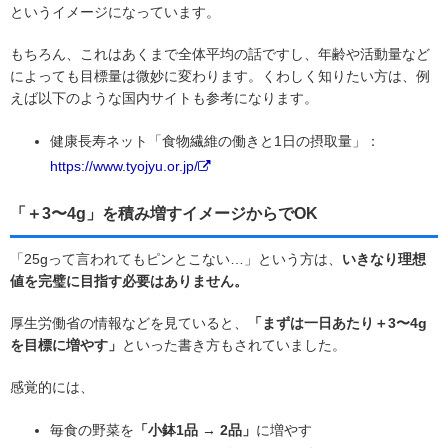
というイメージになっています。
もちろん、これはあくまで全体平均の話ですし、年齢や活動量など
によっても目標量は微妙に変わります。くわしく知りたい方は、例
えば以下のような国内サイトも参考になります。
健康長寿ネット「食物繊維の働きと1日の摂取量」：
https://www.tyojyu.or.jp/
「＋3〜4g」を積み増すイメージからでOK
「25gって言われてもピンとこない…」という方は、
いきなり理想
値を完璧に目指す必要はありません。
厚生労働省の情報などを見ていると、
「まずは一日あたり＋3〜4g
を目標に増やす」
といった書き方もされていました。
感覚的には、
毎食の野菜を
「小鉢1品 → 2品」
に増やす