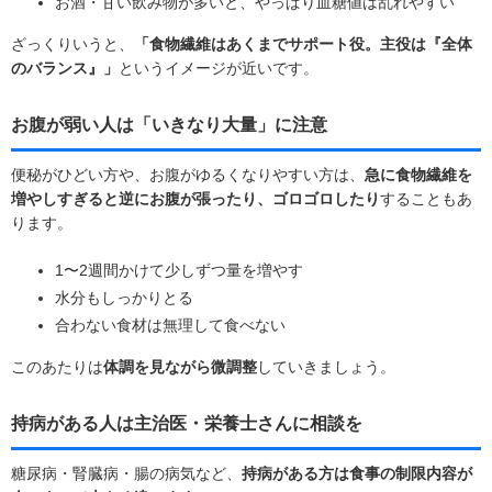
お酒・甘い飲み物が多いと、やっぱり血糖値は乱れやすい
ざっくりいうと、
「食物繊維はあくまでサポート役。主役は『全体
のバランス』」
というイメージが近いです。
お腹が弱い人は「いきなり大量」に注意
便秘がひどい方や、お腹がゆるくなりやすい方は、
急に食物繊維を
増やしすぎると逆にお腹が張ったり、ゴロゴロしたり
することもあ
ります。
1〜2週間かけて少しずつ量を増やす
水分もしっかりとる
合わない食材は無理して食べない
このあたりは
体調を見ながら微調整
していきましょう。
持病がある人は主治医・栄養士さんに相談を
糖尿病・腎臓病・腸の病気など、
持病がある方は食事の制限内容が