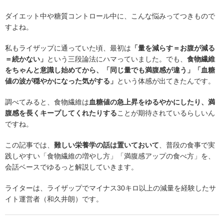
ダイエット中や糖質コントロール中に、こんな悩みってつきもので
すよね。
私もライザップに通っていた頃、最初は
「量を減らす＝お腹が減る
＝続かない」
という三段論法にハマっていました。でも、
食物繊維
をちゃんと意識し始めてから、「同じ量でも満腹感が違う」「血糖
値の波が穏やかになった気がする」
という体感が出てきたんです。
調べてみると、食物繊維は
血糖値の急上昇をゆるやかにしたり、満
腹感を長くキープしてくれたりする
ことが期待されているらしいん
ですね。
この記事では、
難しい栄養学の話は置いておいて
、普段の食事で実
践しやすい「食物繊維の増やし方」「満腹感アップの食べ方」を、
会話ベースでゆるっと解説していきます。
ライターは、ライザップでマイナス30キロ以上の減量を経験したサ
イト運営者（和久井朗）です。