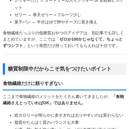
クッキーだけ → オートミール入りクッキー or 全粒粉ビスケ
ット
ゼリー → 寒天ゼリー＋フルーツ少し
菓子パン → 半分はゆで卵やチーズに置き換え
食物繊維たっぷりの低糖質おやつのアイデアは、別記事でも詳しく
まとめていますが、ここでは「
ゼロか100かじゃなくて、ちょっと
ずつシフト
」という発想だけ持っておいてもらえれば十分です。
糖質制限中だからこそ気をつけたいポイント
食物繊維だけに頼りすぎない
ここまで食物繊維のメリットをたくさん書いてきましたが、
「食物
繊維さえとっていればOK」ではありません。
総カロリーが明らかに多すぎれば太りやすいのは変わらない
脂質やたんぱく質のバランスも大事