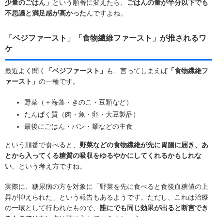
少量のごはん」
という順番に変えたら、
ごはんの量が半分以下でも
不思議と満足感が高かった
んですよね。
「ベジファースト」「食物繊維ファースト」が推されるワ
ケ
最近よく聞く
「ベジファースト」
も、言ってしまえば
「食物繊維フ
ァースト」
の一種です。
野菜（＋海藻・きのこ・豆類など）
たんぱく質（肉・魚・卵・大豆製品）
最後にごはん・パン・麺などの主食
という順番で食べると、
野菜などの食物繊維が先に胃腸に届き、あ
とから入ってくる糖質の吸収をゆるやかにしてくれるかもしれな
い
、という考え方ですね。
実際に、糖尿病の方を対象に「野菜を先に食べると食後血糖値の上
昇が抑えられた」という報告もあるようです。ただし、これは治療
の一環として行われたもので、
誰にでも同じ効果が出ると断言でき