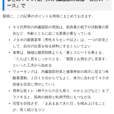
ース」で
最後に、この記事のポイントを簡単にまとめておきます。
６０代男性の内臓脂肪の増加は、筋肉量の低下や活動量の変
化など、年齢とともに起こる要素が重なっている
メタボの腹囲基準（男性８５センチ以上）は、一つの目安と
して、自分の位置を知る材料にするくらいでよい
食事は、極端な糖質制限よりも「量とスピードを整える」
「たんぱく質をしっかりとる」「脂質とお酒を少し見直す」
といった工夫から始める
ウォーキングは、内臓脂肪対策と健康寿命の両方に役立つ有
酸素運動。１日１０分からでもよく、体力に合わせて４０分
前後を目安に増やしていく
簡単な筋トレ（椅子からの立ち座り、かかと上げなど）をプ
ラスすると、筋肉の維持と転倒予防にもつながる
完璧を目指さず、「まあまあできた日」を積み上げること
が、長く続けるコツ