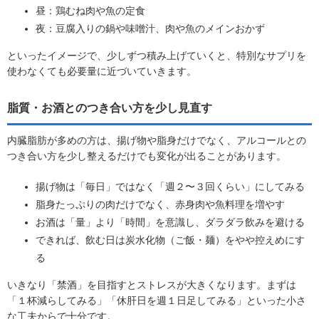
昼：鶏むね肉や魚の定食
夜：豆腐入りの鍋や味噌汁、肉や魚のメインおかず
といったイメージで、少しずつ積み上げていくと、特別なサプリを
使わなくても必要量に近づいていきます。
脂質・お酒とのつき合い方を少し見直す
内臓脂肪が多めの方は、揚げ物や脂身だけでなく、アルコールとの
つき合い方を少し整えるだけでも変化が出ることがあります。
揚げ物は「毎日」ではなく「週２〜３回くらい」にしてみる
脂身たっぷりの肉だけでなく、赤身肉や魚料理を増やす
お酒は「量」より「時間」を意識し、ダラダラ飲みを避ける
できれば、飲む日は炭水化物（ご飯・麺）をやや控えめにす
る
いきなり「禁酒」を目指すとストレスが大きくなります。まずは
「１杯減らしてみる」「休肝日を週１日足してみる」といった小さ
な工夫からで十分です。