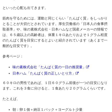
といった心配も出てきます。
筋肉を守るためには、運動と同じくらい「たんぱく質」をしっかり
とることが大切だとされています。厚生労働省の「日本人の食事摂
取基準」や、味の素株式会社・日本ハムなど国産メーカーの情報で
は、６５歳以上の高齢者は、体重１キロあたりおよそ１グラム程度
のたんぱく質を目安にするとよいと紹介されています（あくまで一
般的な目安です）。
参考ページ：
味の素株式会社「たんぱく質の一日の推奨量」
日本ハム「たんぱく質の正しいとり方」
６０キロの男性であれば、１日６０グラム前後が一つの目安になり
ます。これを３食に分けると、１食あたり２０グラムくらいです。
たとえば、
朝：卵１個＋納豆１パック＋ヨーグルト少量