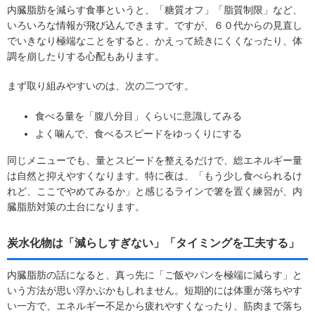
内臓脂肪を減らす食事というと、「糖質オフ」「脂質制限」など、
いろいろな情報が飛び込んできます。ですが、６０代からの見直し
でいきなり極端なことをすると、かえって続きにくくなったり、体
調を崩したりする心配もあります。
まず取り組みやすいのは、次の二つです。
食べる量を「腹八分目」くらいに意識してみる
よく噛んで、食べるスピードをゆっくりにする
同じメニューでも、量とスピードを整えるだけで、総エネルギー量
は自然と抑えやすくなります。特に夜は、「もう少し食べられるけ
れど、ここでやめてみるか」と感じるラインで箸を置く練習が、内
臓脂肪対策の土台になります。
炭水化物は「減らしすぎない」「タイミングを工夫する」
内臓脂肪の話になると、真っ先に「ご飯やパンを極端に減らす」と
いう方法が思い浮かぶかもしれません。短期的には体重が落ちやす
い一方で、エネルギー不足から疲れやすくなったり、筋肉まで落ち