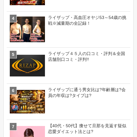
ライザップ・高血圧オヤジ53～54歳の挑
戦※減量期の全記録！
ライザップ４５人の口コミ・評判＆全国
店舗別口コミ・評判!!
ライザップに通う男女比は?年齢層は?会
員の年収は?タイプは?
【40代・50代】痩せて旦那を見返す疑似
恋愛ダイエット法とは?