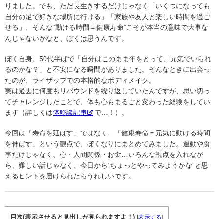
りました。でも、ただ長生きするだけじゃなく「いくつになっても
自分の足で好きな場所に行ける」「家族や友人と楽しい時間を過ご
せる」、そんな“動ける時間＝健康寿命”こそが本当の意味で大事な
んじゃないかなと、ぼくは思うんです。
ぼく自身、50代半ばで「自分はこのまま年をとって、元気でいられ
るのかな？」と不安になる瞬間がありました。そんなときに出会っ
たのが、ライザップでの本格的なボディメイク。
実は過去に何度もリバウンドを繰り返していたんですが、思い切っ
てチャレンジしたことで、体も心もまるごと変わった経験をしてい
ます（詳しくは
体験談記事
で…！）。
今回は「寿命を延ばす」ではなく、「健康寿命＝元気に動ける時間
を伸ばす」という観点で、ぼくなりにまとめてみました。運動や食
事だけじゃなく、心・人間関係・お金…いろんな視点を入れなが
ら、難しい話じゃなく、今日から“ちょっとやってみようかな”と思
えるヒントを届けられたらうれしいです。
目次(表示させると見出しが見られますよ！)
[
表示する
]