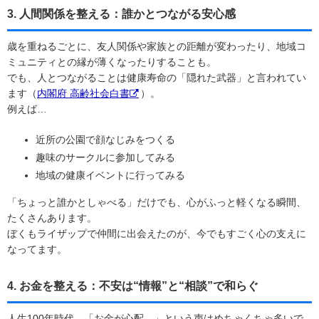
3. 人間関係を整える：誰かとつながる安心感
歳を重ねるごとに、友人関係や家族との距離が変わったり、地域コ
ミュニティとの縁が薄くなったりすることも。
でも、人とつながることは健康寿命の「隠れた武器」と言われてい
ます（
内閣府 高齢社会白書
）。
例えば…
近所の公園で顔なじみをつくる
趣味のサークルに参加してみる
地域の健康イベントに行ってみる
「ちょっと誰かとしゃべる」だけでも、心がふっと軽くなる瞬間、
たくさんあります。
ぼくもライザップで仲間に出会えたのが、今でもすごく心の支えに
なってます。
4. お金を整える：不安は“情報”と“相談”で和らぐ
人生100年時代、「お金が心配…」という声はめちゃくちゃ多いで