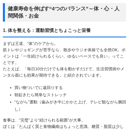
健康寿命を伸ばす“4つのバランス”～体・心・人
間関係・お金
1. 体を整える：運動習慣とちょこっと栄養
まずは王道、“体”のケアから。
筋トレやジョギングが苦手なら、散歩やラジオ体操でも全然OK。ポ
イントは「一生続けられるくらい、ゆるいペースでも良い」ってこ
とです。
たとえば、「毎日10分だけでも体を動かすだけで、生活習慣病やメ
ンタル面にも効果が期待できる」と紹介されています。
買い物ついでに遠回りする
朝起きたら簡単なストレッチ
“ながら”運動（歯みがき中にかかと上げ、テレビ観ながら腕回
し）
食事は、“完璧”より“続けられる範囲”が大事。
ぼくは「たんぱく質と食物繊維はちょっと意識、糖質・脂質は少し