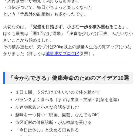
・人付き合いが増えて気持ちも前向きに
・自信がついて、毎日がちょっと楽しくなった
という「予想外の副産物」も多かったです。
大切なのは、
「完璧を目指さず、小さな一歩を積み重ねること」
。
ぼくも最初は「週1回だけ運動」「夕食を少しだけ工夫」みたいな小
さいことから始めました。
その積み重ねが、気づけば30kg以上の減量＆生活の質アップにつな
がりました（詳しくは
減量成功ブログ
参照）。
「今からできる」健康寿命のためのアイデア10選
１日１回、５分だけでもいいので体を動かす
バランスよく食べる（まずは主食・主菜・副菜を意識）
友達や家族と小さな会話を楽しむ
趣味を一つ持つ（映画、園芸、なんでもOK）
市区町村の健康診断・がん検診を受ける
「今日は休む」と決める日も作る