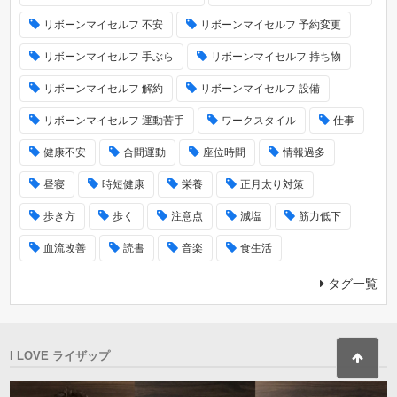
リボーンマイセルフ 不安
リボーンマイセルフ 予約変更
リボーンマイセルフ 手ぶら
リボーンマイセルフ 持ち物
リボーンマイセルフ 解約
リボーンマイセルフ 設備
リボーンマイセルフ 運動苦手
ワークスタイル
仕事
健康不安
合間運動
座位時間
情報過多
昼寝
時短健康
栄養
正月太り対策
歩き方
歩く
注意点
減塩
筋力低下
血流改善
読書
音楽
食生活
タグ一覧
I LOVE ライザップ