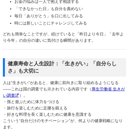
お金の悩みは一人で抱えず相談する
「できなかった日」も自分を責めない
毎日「ありがとう」を口に出してみる
時には新しいことにチャレンジしてみる
どれも簡単なことですが、続けていると「昨日より今日」「去年よ
り今年」の自分の違いに気付ける瞬間があります。
健康寿命と人生設計：「生きがい」「自分らし
さ」も大切に
人は“生きがい”があると、健康に前向きに取り組めるようになる
――これは国の調査でも示されている内容です（
厚生労働省 生きが
い調査
）。
・孫と遊ぶために体力をつける
・旅行を楽しむために足腰を鍛える
・好きな料理を長く楽しむために健康を意識する
こういう“自分だけのモチベーション”が、何よりの健康戦略になり
ます。