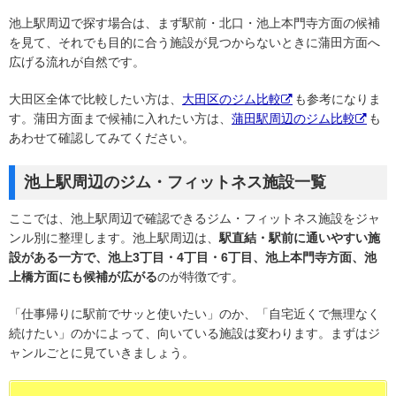
池上駅周辺で探す場合は、まず駅前・北口・池上本門寺方面の候補
を見て、それでも目的に合う施設が見つからないときに蒲田方面へ
広げる流れが自然です。
大田区全体で比較したい方は、
大田区のジム比較
も参考になりま
す。蒲田方面まで候補に入れたい方は、
蒲田駅周辺のジム比較
も
あわせて確認してみてください。
池上駅周辺のジム・フィットネス施設一覧
ここでは、池上駅周辺で確認できるジム・フィットネス施設をジャ
ンル別に整理します。池上駅周辺は、
駅直結・駅前に通いやすい施
設がある一方で、池上3丁目・4丁目・6丁目、池上本門寺方面、池
上橋方面にも候補が広がる
のが特徴です。
「仕事帰りに駅前でサッと使いたい」のか、「自宅近くで無理なく
続けたい」のかによって、向いている施設は変わります。まずはジ
ャンルごとに見ていきましょう。