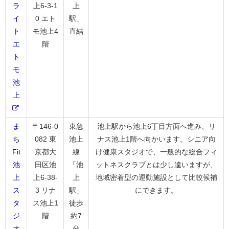
ラ
上6-3-1
上
イ
0 エト
駅」
ト
モ池上4
直結
エ
階
ト
モ
池
上
ま
〒146-0
東急
池上駅から池上6丁目方面へ進み、リ
ち
082 東
池上
ナス池上1階へ向かいます。シニア向
Fit
京都大
線
け健康スタジオで、一般的な総合フィ
池
田区池
「池
ットネスクラブとは少し違いますが、
上
上6-38-
上
地域密着型の運動施設として比較候補
ス
3 リナ
駅」
にできます。
タ
ス池上1
徒歩
ジ
階
約7
オ
分