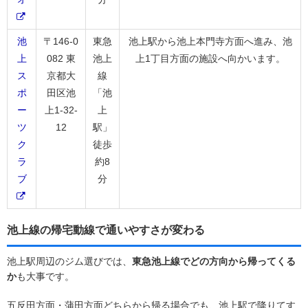
池
〒146-0
東急
池上駅から池上本門寺方面へ進み、池
上
082 東
池上
上1丁目方面の施設へ向かいます。
ス
京都大
線
ポ
田区池
「池
ー
上1-32-
上
ツ
12
駅」
ク
徒歩
ラ
約8
ブ
分
池上線の帰宅動線で通いやすさが変わる
池上駅周辺のジム選びでは、
東急池上線でどの方向から帰ってくる
か
も大事です。
五反田方面・蒲田方面どちらから帰る場合でも、池上駅で降りてす