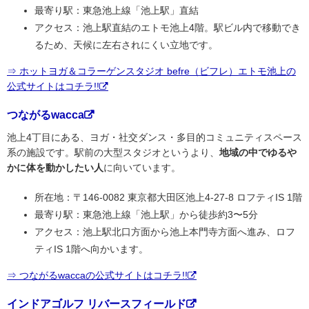
最寄り駅：東急池上線「池上駅」直結
アクセス：池上駅直結のエトモ池上4階。駅ビル内で移動でき
るため、天候に左右されにくい立地です。
⇒ ホットヨガ＆コラーゲンスタジオ befre（ビフレ）エトモ池上の
公式サイトはコチラ!!
つながるwacca
池上4丁目にある、ヨガ・社交ダンス・多目的コミュニティスペース
系の施設です。駅前の大型スタジオというより、
地域の中でゆるや
かに体を動かしたい人
に向いています。
所在地：〒146-0082 東京都大田区池上4-27-8 ロフティIS 1階
最寄り駅：東急池上線「池上駅」から徒歩約3〜5分
アクセス：池上駅北口方面から池上本門寺方面へ進み、ロフ
ティIS 1階へ向かいます。
⇒ つながるwaccaの公式サイトはコチラ!!
インドアゴルフ リバースフィールド