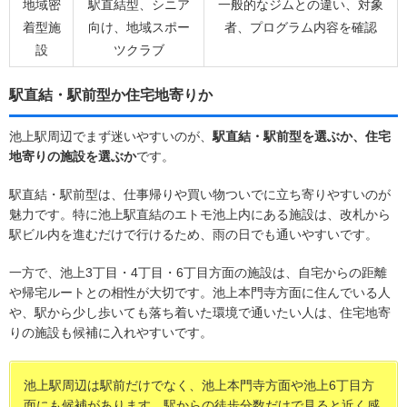
地域密
駅直結型、シニア
一般的なジムとの違い、対象
着型施
向け、地域スポー
者、プログラム内容を確認
設
ツクラブ
駅直結・駅前型か住宅地寄りか
池上駅周辺でまず迷いやすいのが、
駅直結・駅前型を選ぶか、住宅
地寄りの施設を選ぶか
です。
駅直結・駅前型は、仕事帰りや買い物ついでに立ち寄りやすいのが
魅力です。特に池上駅直結のエトモ池上内にある施設は、改札から
駅ビル内を進むだけで行けるため、雨の日でも通いやすいです。
一方で、池上3丁目・4丁目・6丁目方面の施設は、自宅からの距離
や帰宅ルートとの相性が大切です。池上本門寺方面に住んでいる人
や、駅から少し歩いても落ち着いた環境で通いたい人は、住宅地寄
りの施設も候補に入れやすいです。
池上駅周辺は駅前だけでなく、池上本門寺方面や池上6丁目方
面にも候補があります。駅からの徒歩分数だけで見ると近く感