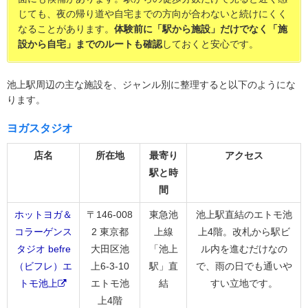
じても、夜の帰り道や自宅までの方向が合わないと続けにくく
なることがあります。
体験前に「駅から施設」だけでなく「施
設から自宅」までのルートも確認
しておくと安心です。
池上駅周辺の主な施設を、ジャンル別に整理すると以下のようにな
ります。
ヨガスタジオ
店名
所在地
最寄り
アクセス
駅と時
間
ホットヨガ＆
〒146-008
東急池
池上駅直結のエトモ池
コラーゲンス
2 東京都
上線
上4階。改札から駅ビ
タジオ befre
大田区池
「池上
ル内を進むだけなの
（ビフレ）エ
上6-3-10
駅」直
で、雨の日でも通いや
トモ池上
エトモ池
結
すい立地です。
上4階