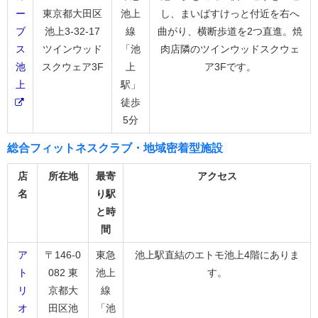
ー
東京都大田区
池上
し、まいばすけっと付近を右へ
ブ
池上3-32-17
線
曲がり、横断歩道を2つ直進。焼
ス
ツインウッド
「池
肉店隣のツインウッドスクウェ
池
スクウェア3F
上
ア3Fです。
上
駅」
徒歩
5分
総合フィットネスクラブ・地域密着型施設
店
所在地
最寄
アクセス
名
り駅
と時
間
ア
〒146-0
東急
池上駅直結のエトモ池上4階にありま
ト
082 東
池上
す。
リ
京都大
線
オ
田区池
「池