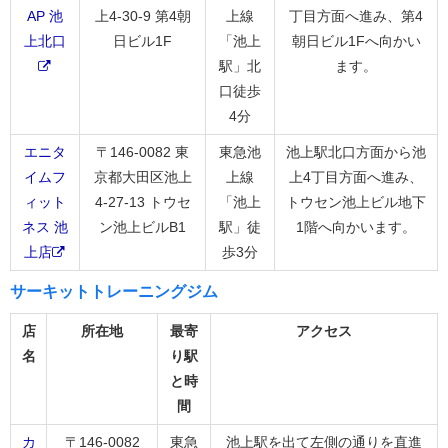
AP 池
上4-30-9 第4朝
上線
丁目方面へ進み、第4
上北口
日ビル1F
「池上
朝日ビル1Fへ向かい
駅」北
ます。
口徒歩
4分
エニタ
〒146-0082 東
東急池
池上駅北口方面から池
イムフ
京都大田区池上
上線
上4丁目方面へ進み、
ィット
4-27-13 トウセ
「池上
トウセン池上ビル地下
ネス 池
ン池上ビルB1
駅」徒
1階へ向かいます。
上店
歩3分
サーキットトレーニングジム
店
所在地
最寄
アクセス
名
り駅
と時
間
カ
〒146-0082
東急
池上駅を出て左側の通りを直進