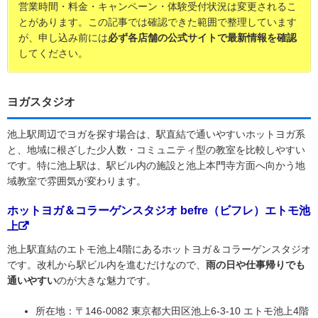
営業時間・料金・キャンペーン・体験受付状況は変更されるこ
とがあります。この記事では確認できた範囲で整理しています
が、申し込み前には
必ず各店舗の公式サイトで最新情報を確認
してください。
ヨガスタジオ
池上駅周辺でヨガを探す場合は、駅直結で通いやすいホットヨガ系
と、地域に根ざした少人数・コミュニティ型の教室を比較しやすい
です。特に池上駅は、駅ビル内の施設と池上本門寺方面へ向かう地
域教室で雰囲気が変わります。
ホットヨガ＆コラーゲンスタジオ befre（ビフレ）エトモ池
上
池上駅直結のエトモ池上4階にあるホットヨガ＆コラーゲンスタジオ
です。改札から駅ビル内を進むだけなので、
雨の日や仕事帰りでも
通いやすい
のが大きな魅力です。
所在地：〒146-0082 東京都大田区池上6-3-10 エトモ池上4階