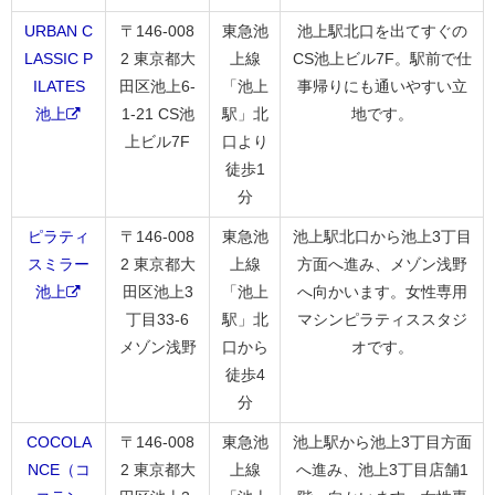
URBAN C
〒146-008
東急池
池上駅北口を出てすぐの
LASSIC P
2 東京都大
上線
CS池上ビル7F。駅前で仕
ILATES
田区池上6-
「池上
事帰りにも通いやすい立
池上
1-21 CS池
駅」北
地です。
上ビル7F
口より
徒歩1
分
ピラティ
〒146-008
東急池
池上駅北口から池上3丁目
スミラー
2 東京都大
上線
方面へ進み、メゾン浅野
池上
田区池上3
「池上
へ向かいます。女性専用
丁目33-6
駅」北
マシンピラティススタジ
メゾン浅野
口から
オです。
徒歩4
分
COCOLA
〒146-008
東急池
池上駅から池上3丁目方面
NCE（コ
2 東京都大
上線
へ進み、池上3丁目店舗1