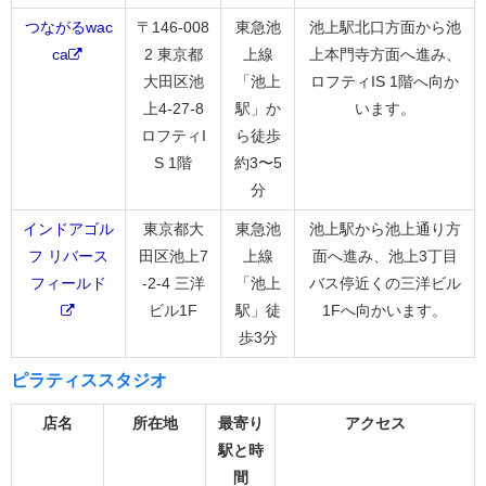
つながるwac
〒146-008
東急池
池上駅北口方面から池
ca
2 東京都
上線
上本門寺方面へ進み、
大田区池
「池上
ロフティIS 1階へ向か
上4-27-8
駅」か
います。
ロフティI
ら徒歩
S 1階
約3〜5
分
インドアゴル
東京都大
東急池
池上駅から池上通り方
フ リバース
田区池上7
上線
面へ進み、池上3丁目
フィールド
-2-4 三洋
「池上
バス停近くの三洋ビル
ビル1F
駅」徒
1Fへ向かいます。
歩3分
ピラティススタジオ
店名
所在地
最寄り
アクセス
駅と時
間