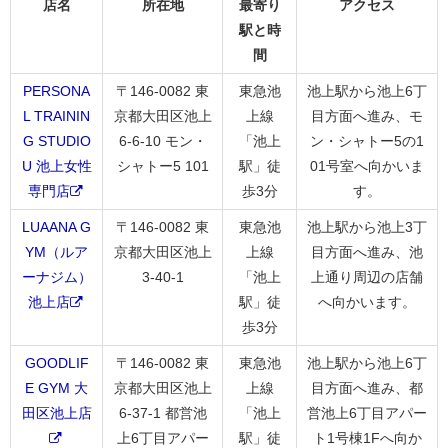
店名
所在地
最寄り
アクセス
駅と時
間
PERSONA
〒146-0082 東
東急池
池上駅から池上6丁
L TRAININ
京都大田区池上
上線
目方面へ進み、モ
G STUDIO
6-6-10 モン・
「池上
ン・シャトー5の1
U 池上女性
シャトー5 101
駅」徒
01号室へ向かいま
専門店
歩3分
す。
LUAANA G
〒146-0082 東
東急池
池上駅から池上3丁
YM（ルア
京都大田区池上
上線
目方面へ進み、池
ーナジム）
3-40-1
「池上
上通り周辺の店舗
池上店
駅」徒
へ向かいます。
歩3分
GOODLIF
〒146-0082 東
東急池
池上駅から池上6丁
E GYM 大
京都大田区池上
上線
目方面へ進み、都
田区池上店
6-37-1 都営池
「池上
営池上6丁目アパー
上6丁目アパー
駅」徒
ト1号棟1Fへ向か