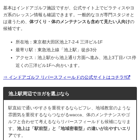
基本はインドアゴルフ施設ですが、公式サイト上でピラティスやヨ
ガ系のレッスン情報も確認できます。一般的なヨガ専門スタジオと
は違うため、
体づくり・体のメンテナンスも含めて見たい人向け
の
候補です。
所在地：東京都大田区池上7-2-4 三洋ビル1F
最寄り駅：東急池上線「池上駅」徒歩3分
アクセス：池上駅から池上通り方面へ進み、池上3丁目バス停
近くの三洋ビル1Fへ向かいます。
⇒ インドアゴルフ リバースフィールドの公式サイトはコチラ!!
池上駅周辺でヨガを選ぶなら
駅直結で通いやすさを重視するならビフレ、地域教室のような
雰囲気を重視するならつながるwacca、体のメンテナンスやゴ
ルフと合わせて考えるならリバースフィールドも候補になりま
す。
池上は「駅前型」と「地域密着型」の違いが出やすいエリ
ア
です。