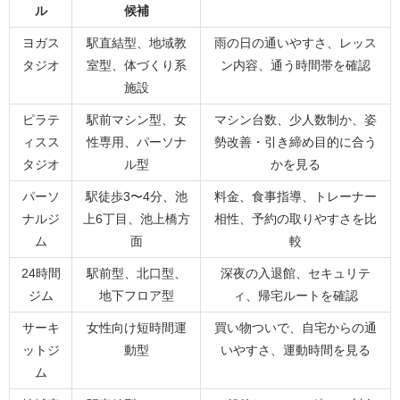
ル
候補
ヨガス
駅直結型、地域教
雨の日の通いやすさ、レッス
タジオ
室型、体づくり系
ン内容、通う時間帯を確認
施設
ピラテ
駅前マシン型、女
マシン台数、少人数制か、姿
ィスス
性専用、パーソナ
勢改善・引き締め目的に合う
タジオ
ル型
かを見る
パーソ
駅徒歩3〜4分、池
料金、食事指導、トレーナー
ナルジ
上6丁目、池上橋方
相性、予約の取りやすさを比
ム
面
較
24時間
駅前型、北口型、
深夜の入退館、セキュリテ
ジム
地下フロア型
ィ、帰宅ルートを確認
サーキ
女性向け短時間運
買い物ついで、自宅からの通
ットジ
動型
いやすさ、運動時間を見る
ム