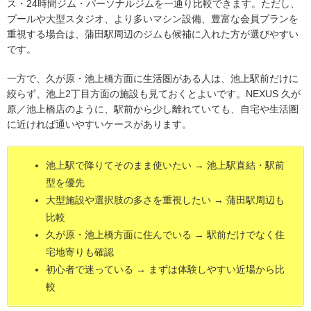
ス・24時間ジム・パーソナルジムを一通り比較できます。ただし、
プールや大型スタジオ、より多いマシン設備、豊富な会員プランを
重視する場合は、蒲田駅周辺のジムも候補に入れた方が選びやすい
です。
一方で、久が原・池上橋方面に生活圏がある人は、池上駅前だけに
絞らず、池上2丁目方面の施設も見ておくとよいです。NEXUS 久が
原／池上橋店のように、駅前から少し離れていても、自宅や生活圏
に近ければ通いやすいケースがあります。
池上駅で降りてそのまま使いたい → 池上駅直結・駅前
型を優先
大型施設や選択肢の多さを重視したい → 蒲田駅周辺も
比較
久が原・池上橋方面に住んでいる → 駅前だけでなく住
宅地寄りも確認
初心者で迷っている → まずは体験しやすい近場から比
較