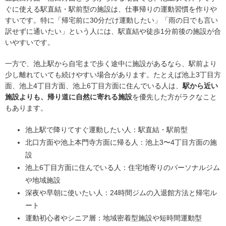
ぐに使える駅直結・駅前型の施設は、仕事帰りの運動習慣を作りや
すいです。特に「帰宅前に30分だけ運動したい」「雨の日でも言い
訳せずに通いたい」という人には、駅直結や徒歩1分前後の施設が合
いやすいです。
一方で、池上駅から自宅まで歩く途中に施設があるなら、駅前より
少し離れていても続けやすい場合があります。たとえば池上3丁目方
面、池上4丁目方面、池上6丁目方面に住んでいる人は、
駅から近い
施設よりも、帰り道に自然に寄れる施設
を優先した方がラクなこと
もあります。
池上駅で降りてすぐ運動したい人：駅直結・駅前型
北口方面や池上本門寺方面に帰る人：池上3〜4丁目方面の施
設
池上6丁目方面に住んでいる人：住宅地寄りのパーソナルジム
や地域施設
深夜や早朝に使いたい人：24時間ジムの入退館方法と帰宅ル
ート
運動初心者やシニア層：地域密着型施設や短時間運動型