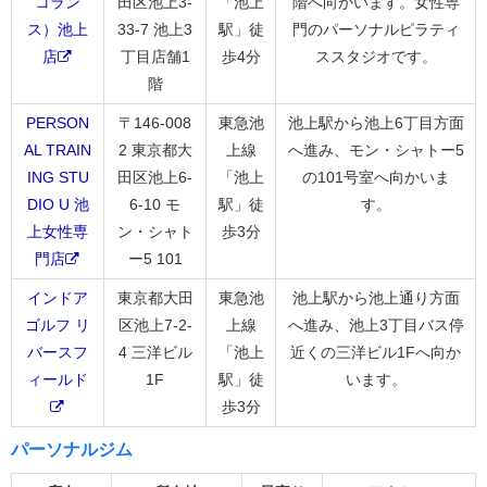
コラン
田区池上3-
「池上
階へ向かいます。女性専
ス）池上
33-7 池上3
駅」徒
門のパーソナルピラティ
店
丁目店舗1
歩4分
ススタジオです。
階
PERSON
〒146-008
東急池
池上駅から池上6丁目方面
AL TRAIN
2 東京都大
上線
へ進み、モン・シャトー5
ING STU
田区池上6-
「池上
の101号室へ向かいま
DIO U 池
6-10 モ
駅」徒
す。
上女性専
ン・シャト
歩3分
門店
ー5 101
インドア
東京都大田
東急池
池上駅から池上通り方面
ゴルフ リ
区池上7-2-
上線
へ進み、池上3丁目バス停
バースフ
4 三洋ビル
「池上
近くの三洋ビル1Fへ向か
ィールド
1F
駅」徒
います。
歩3分
パーソナルジム