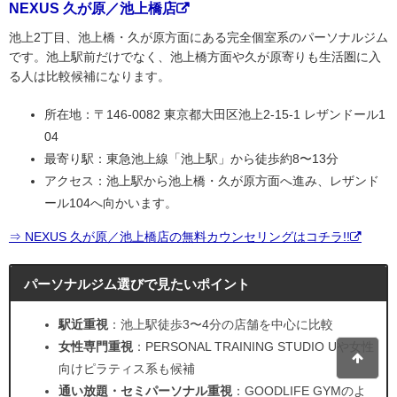
NEXUS 久が原／池上橋店
池上2丁目、池上橋・久が原方面にある完全個室系のパーソナルジム
です。池上駅前だけでなく、池上橋方面や久が原寄りも生活圏に入
る人は比較候補になります。
所在地：〒146-0082 東京都大田区池上2-15-1 レザンドール1
04
最寄り駅：東急池上線「池上駅」から徒歩約8〜13分
アクセス：池上駅から池上橋・久が原方面へ進み、レザンド
ール104へ向かいます。
⇒ NEXUS 久が原／池上橋店の無料カウンセリングはコチラ!!
パーソナルジム選びで見たいポイント
駅近重視
：池上駅徒歩3〜4分の店舗を中心に比較
女性専門重視
：PERSONAL TRAINING STUDIO Uや女性
向けピラティス系も候補
通い放題・セミパーソナル重視
：GOODLIFE GYMのよ