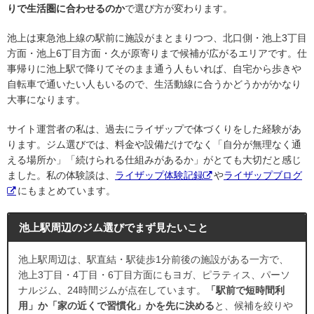
りで生活圏に合わせるのか
で選び方が変わります。
池上は東急池上線の駅前に施設がまとまりつつ、北口側・池上3丁目
方面・池上6丁目方面・久が原寄りまで候補が広がるエリアです。仕
事帰りに池上駅で降りてそのまま通う人もいれば、自宅から歩きや
自転車で通いたい人もいるので、生活動線に合うかどうかがかなり
大事になります。
サイト運営者の私は、過去にライザップで体づくりをした経験があ
ります。ジム選びでは、料金や設備だけでなく「自分が無理なく通
える場所か」「続けられる仕組みがあるか」がとても大切だと感じ
ました。私の体験談は、
ライザップ体験記録
や
ライザップブログ
にもまとめています。
池上駅周辺のジム選びでまず見たいこと
池上駅周辺は、駅直結・駅徒歩1分前後の施設がある一方で、
池上3丁目・4丁目・6丁目方面にもヨガ、ピラティス、パーソ
ナルジム、24時間ジムが点在しています。
「駅前で短時間利
用」か「家の近くで習慣化」かを先に決める
と、候補を絞りや