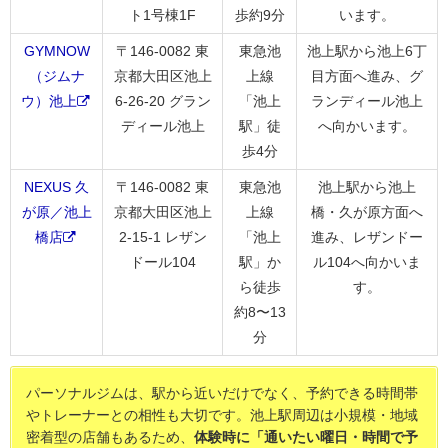
ト1号棟1F
歩約9分
います。
GYMNOW
〒146-0082 東
東急池
池上駅から池上6丁
（ジムナ
京都大田区池上
上線
目方面へ進み、グ
ウ）池上
6-26-20 グラン
「池上
ランディール池上
ディール池上
駅」徒
へ向かいます。
歩4分
NEXUS 久
〒146-0082 東
東急池
池上駅から池上
が原／池上
京都大田区池上
上線
橋・久が原方面へ
橋店
2-15-1 レザン
「池上
進み、レザンドー
ドール104
駅」か
ル104へ向かいま
ら徒歩
す。
約8〜13
分
パーソナルジムは、駅から近いだけでなく、予約できる時間帯
やトレーナーとの相性も大切です。池上駅周辺は小規模・地域
密着型の店舗もあるため、
体験時に「通いたい曜日・時間で予