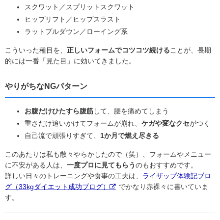
スクワット／スプリットスクワット
ヒップリフト／ヒップスラスト
ラットプルダウン／ローイング系
こういった種目を、
正しいフォームでコツコツ続ける
ことが、長期
的には一番「見た目」に効いてきました。
やりがちなNGパターン
お腹だけひたすら腹筋
して、腰を痛めてしまう
重さだけ追いかけてフォームが崩れ、
ケガや変なクセ
がつく
自己流で頑張りすぎて、
1か月で燃え尽きる
このあたりは私も散々やらかしたので（笑）、フォームやメニュー
に不安がある人は、
一度プロに見てもらう
のもおすすめです。
詳しい日々のトレーニングや食事の工夫は、
ライザップ体験記ブロ
グ（33kgダイエット成功ブログ）
でかなり赤裸々に書いていま
す。