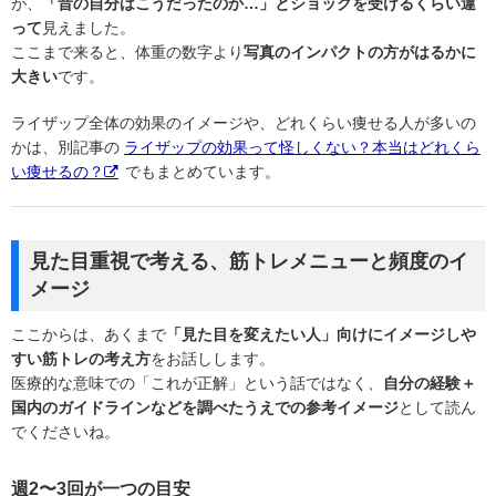
が、
「昔の自分はこうだったのか…」とショックを受けるくらい違
って
見えました。
ここまで来ると、体重の数字より
写真のインパクトの方がはるかに
大きい
です。
ライザップ全体の効果のイメージや、どれくらい痩せる人が多いの
かは、別記事の
ライザップの効果って怪しくない？本当はどれくら
い痩せるの？
でもまとめています。
見た目重視で考える、筋トレメニューと頻度のイ
メージ
ここからは、あくまで
「見た目を変えたい人」向けにイメージしや
すい筋トレの考え方
をお話しします。
医療的な意味での「これが正解」という話ではなく、
自分の経験＋
国内のガイドラインなどを調べたうえでの参考イメージ
として読ん
でくださいね。
週2〜3回が一つの目安