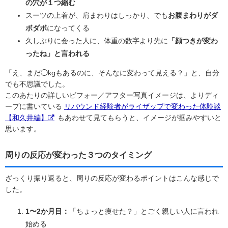
の穴が１つ縮む
スーツの上着が、肩まわりはしっかり、でも
お腹まわりがダ
ボダボ
になってくる
久しぶりに会った人に、体重の数字より先に
「顔つきが変わ
ったね」と言われる
「え、まだ◯kgもあるのに、そんなに変わって見える？」と、自分
でも不思議でした。
このあたりの詳しいビフォー／アフター写真イメージは、よりディ
ープに書いている
リバウンド経験者がライザップで変わった体験談
【和久井編】
もあわせて見てもらうと、イメージが掴みやすいと
思います。
周りの反応が変わった３つのタイミング
ざっくり振り返ると、周りの反応が変わるポイントはこんな感じで
した。
1〜2か月目：
「ちょっと痩せた？」とごく親しい人に言われ
始める