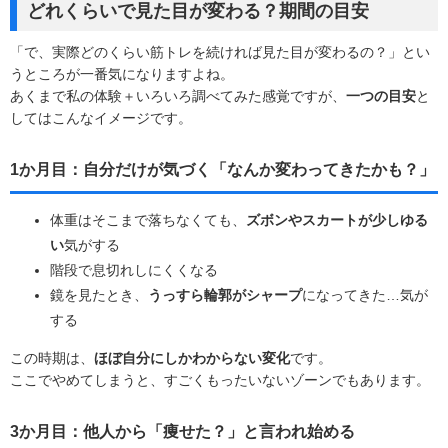
どれくらいで見た目が変わる？期間の目安
「で、実際どのくらい筋トレを続ければ見た目が変わるの？」とい
うところが一番気になりますよね。
あくまで私の体験＋いろいろ調べてみた感覚ですが、
一つの目安
と
してはこんなイメージです。
1か月目：自分だけが気づく「なんか変わってきたかも？」
体重はそこまで落ちなくても、
ズボンやスカートが少しゆる
い
気がする
階段で息切れしにくくなる
鏡を見たとき、
うっすら輪郭がシャープ
になってきた…気が
する
この時期は、
ほぼ自分にしかわからない変化
です。
ここでやめてしまうと、すごくもったいないゾーンでもあります。
3か月目：他人から「痩せた？」と言われ始める