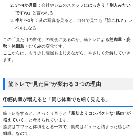
3〜4か月目：
会社やジムのスタッフに
はっきり「別人みたい
ですね」
と言われる
半年〜1年：
昔の写真を見ると、自分で見ても
「誰これ？」
レ
ベルになる
この「見た目の変化」の裏側にあるのが、筋トレによる
筋肉量・姿
勢・体脂肪・むくみ
の変化です。
ここからは、もう少し理屈もまじえながら、やさしく分解していき
ます。
筋トレで“見た目”が変わる３つの理由
①筋肉量が増えると「同じ体重でも細く見える」
筋トレをすると、ざっくり言うと
「脂肪よりコンパクトな“筋肉”が
増えていく
」と考えられています。
脂肪はフワッと体積をとる一方で、筋肉はギュッと詰まった感じの
組織。なので、