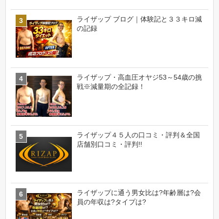
ライザップ ブログ｜体験記と３３キロ減
の記録
ライザップ・高血圧オヤジ53～54歳の挑
戦※減量期の全記録！
ライザップ４５人の口コミ・評判＆全国
店舗別口コミ・評判!!
ライザップに通う男女比は?年齢層は?会
員の年収は?タイプは?