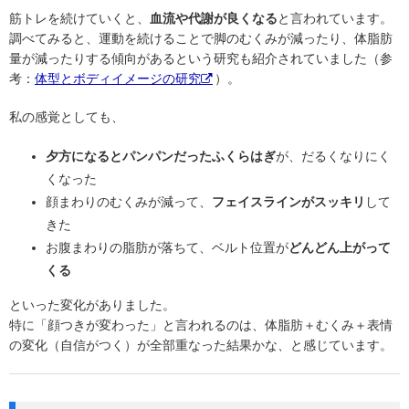
筋トレを続けていくと、
血流や代謝が良くなる
と言われています。
調べてみると、運動を続けることで脚のむくみが減ったり、体脂肪
量が減ったりする傾向があるという研究も紹介されていました（参
考：
体型とボディイメージの研究
）。
私の感覚としても、
夕方になるとパンパンだったふくらはぎ
が、だるくなりにく
くなった
顔まわりのむくみが減って、
フェイスラインがスッキリ
して
きた
お腹まわりの脂肪が落ちて、ベルト位置が
どんどん上がって
くる
といった変化がありました。
特に「顔つきが変わった」と言われるのは、体脂肪＋むくみ＋表情
の変化（自信がつく）が全部重なった結果かな、と感じています。