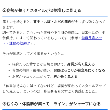
②姿勢が整うとスタイルが２割増しに見える
筋トレを続けると、
背中・お腹・お尻の筋肉
が少しずつ強くなって
きます。
調べてみると、こういった体幹や下半身の筋肉は、日常生活の「姿
勢保持」にすごく関わっているらしいです（参考：
健康長寿ネッ
ト・運動の効果
）。
それが体感としてどう出るかというと…
猫背だった背すじが自然と伸びて、
身長が高く見える
骨盤の前傾・後傾が整い、
お腹ぽっこりが目立ちにくくなる
お尻がキュッと上がって、
脚が長く見える
「体重はそんなに減ってないけど、姿勢が変わってスタイルアップ
して見える」というのは、私自身もものすごく実感しました。
③むくみ・体脂肪が減って「ライン」がシャープになる