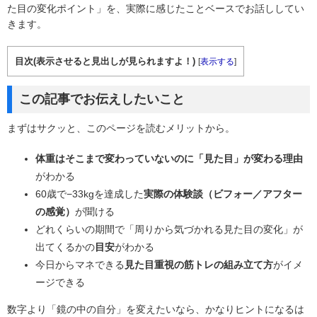
た目の変化ポイント」を、実際に感じたことベースでお話ししてい
きます。
目次(表示させると見出しが見られますよ！)
[
表示する
]
この記事でお伝えしたいこと
まずはサクッと、このページを読むメリットから。
体重はそこまで変わっていないのに「見た目」が変わる理由
がわかる
60歳で−33kgを達成した
実際の体験談（ビフォー／アフター
の感覚）
が聞ける
どれくらいの期間で「周りから気づかれる見た目の変化」が
出てくるかの
目安
がわかる
今日からマネできる
見た目重視の筋トレの組み立て方
がイメ
ージできる
数字より「鏡の中の自分」を変えたいなら、かなりヒントになるは