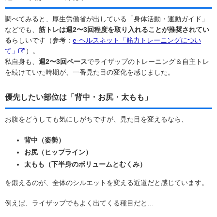
調べてみると、厚生労働省が出している「身体活動・運動ガイド」
などでも、
筋トレは週2〜3回程度を取り入れることが推奨されてい
る
らしいです（参考：
e-ヘルスネット「筋力トレーニングについ
て」
）。
私自身も、
週2〜3回ペース
でライザップのトレーニング＆自主トレ
を続けていた時期が、一番見た目の変化を感じました。
優先したい部位は「背中・お尻・太もも」
お腹をどうしても気にしがちですが、見た目を変えるなら、
背中（姿勢）
お尻（ヒップライン）
太もも（下半身のボリュームとむくみ）
を鍛えるのが、全体のシルエットを変える近道だと感じています。
例えば、ライザップでもよく出てくる種目だと…