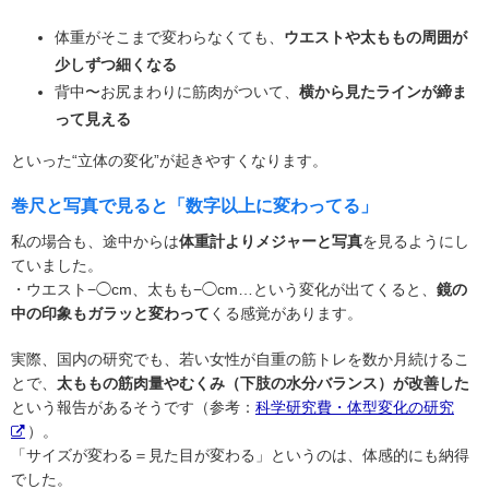
体重がそこまで変わらなくても、
ウエストや太ももの周囲が
少しずつ細くなる
背中〜お尻まわりに筋肉がついて、
横から見たラインが締ま
って見える
といった“立体の変化”が起きやすくなります。
巻尺と写真で見ると「数字以上に変わってる」
私の場合も、途中からは
体重計よりメジャーと写真
を見るようにし
ていました。
・ウエスト−◯cm、太もも−◯cm…という変化が出てくると、
鏡の
中の印象もガラッと変わって
くる感覚があります。
実際、国内の研究でも、若い女性が自重の筋トレを数か月続けるこ
とで、
太ももの筋肉量やむくみ（下肢の水分バランス）が改善した
という報告があるそうです（参考：
科学研究費・体型変化の研究
）。
「サイズが変わる＝見た目が変わる」というのは、体感的にも納得
でした。