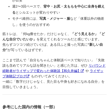
が目安
週2〜3回ペースで、
背中・お尻・太ももを中心に全身を鍛え
る
とシルエットが変わりやすい
モチベ維持には、
写真・メジャー・服
など「体重以外の物差
し」を使うのがおすすめ
筋トレは、「何kg痩せたか」だけじゃなく、
「どう見えるか」「ど
んな自分でいたいか」
を変えてくれるツールだと感じています。
焦らずコツコツ続けていけば、ある日ふと撮った写真に
“新しい自
分”
が写っているはずです。
ここまで読んで「自分もちゃんと体験談ベースで知りたい」「失敗
談も含めてリアルな話を聞きたい」と感じた方は、ぜひ
リバウンド
経験者がライザップで変わった体験談【和久井編】
や
ライザッ
プ体験記ブログ
ものぞいてみてください。
一緒に「数字だけじゃなく、見た目も中身も好きになれる自分」を
目指していきましょう。
参考にした国内の情報（一部）