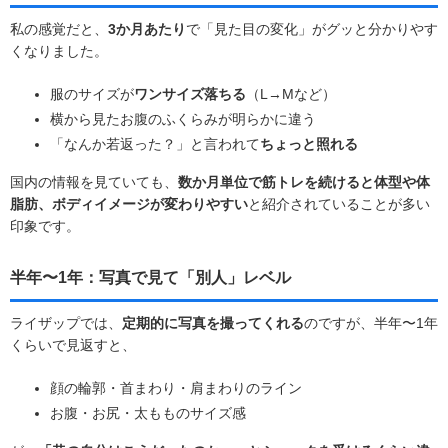
私の感覚だと、
3か月あたり
で「見た目の変化」がグッと分かりやす
くなりました。
服のサイズが
ワンサイズ落ちる
（L→Mなど）
横から見たお腹のふくらみが明らかに違う
「なんか若返った？」と言われて
ちょっと照れる
国内の情報を見ていても、
数か月単位で筋トレを続けると体型や体
脂肪、ボディイメージが変わりやすい
と紹介されていることが多い
印象です。
半年〜1年：写真で見て「別人」レベル
ライザップでは、
定期的に写真を撮ってくれる
のですが、半年〜1年
くらいで見返すと、
顔の輪郭・首まわり・肩まわりのライン
お腹・お尻・太もものサイズ感